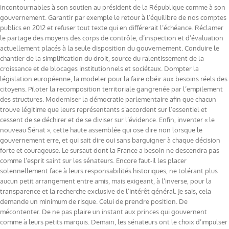
incontournables à son soutien au président de la République comme à son
gouvernement. Garantir par exemple le retour à l’équilibre de nos comptes
publics en 2012 et refuser tout texte qui en différerait l’échéance. Réclamer
le partage des moyens des corps de contrôle, d’inspection et d’évaluation
actuellement placés à la seule disposition du gouvernement. Conduire le
chantier de la simplification du droit, source du ralentissement de la
croissance et de blocages institutionnels et sociétaux. Dompter la
législation européenne, la modeler pour la faire obéir aux besoins réels des
citoyens. Piloter la recomposition territoriale gangrenée par l’empilement
des structures. Moderniser la démocratie parlementaire afin que chacun
trouve légitime que leurs représentants s’accordent sur l’essentiel et
cessent de se déchirer et de se diviser sur l’évidence. Enfin, inventer « le
nouveau Sénat », cette haute assemblée qui ose dire non lorsque le
gouvernement erre, et qui sait dire oui sans barguigner à chaque décision
forte et courageuse. Le sursaut dont la France a besoin ne descendra pas
comme l’esprit saint sur les sénateurs. Encore faut-il les placer
solennellement face à leurs responsabilités historiques, ne tolérant plus
aucun petit arrangement entre amis, mais exigeant, à l’inverse, pour la
transparence et la recherche exclusive de l’intérêt général. Je sais, cela
demande un minimum de risque. Celui de prendre position. De
mécontenter. De ne pas plaire un instant aux princes qui gouvernent
comme à leurs petits marquis. Demain, les sénateurs ont le choix d’impulser