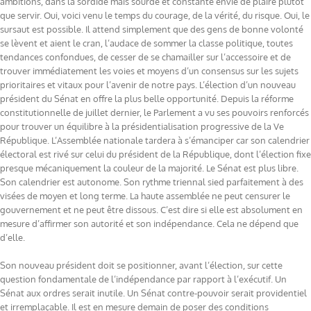
ambitions, dans la sordide mais sourde et constante envie de plaire plutôt
que servir. Oui, voici venu le temps du courage, de la vérité, du risque. Oui, le
sursaut est possible. Il attend simplement que des gens de bonne volonté
se lèvent et aient le cran, l’audace de sommer la classe politique, toutes
tendances confondues, de cesser de se chamailler sur l’accessoire et de
trouver immédiatement les voies et moyens d’un consensus sur les sujets
prioritaires et vitaux pour l’avenir de notre pays. L’élection d’un nouveau
président du Sénat en offre la plus belle opportunité. Depuis la réforme
constitutionnelle de juillet dernier, le Parlement a vu ses pouvoirs renforcés
pour trouver un équilibre à la présidentialisation progressive de la Ve
République. L’Assemblée nationale tardera à s’émanciper car son calendrier
électoral est rivé sur celui du président de la République, dont l’élection fixe
presque mécaniquement la couleur de la majorité. Le Sénat est plus libre.
Son calendrier est autonome. Son rythme triennal sied parfaitement à des
visées de moyen et long terme. La haute assemblée ne peut censurer le
gouvernement et ne peut être dissous. C’est dire si elle est absolument en
mesure d’affirmer son autorité et son indépendance. Cela ne dépend que
d’elle.
Son nouveau président doit se positionner, avant l’élection, sur cette
question fondamentale de l’indépendance par rapport à l’exécutif. Un
Sénat aux ordres serait inutile. Un Sénat contre-pouvoir serait providentiel
et irremplaçable. Il est en mesure demain de poser des conditions