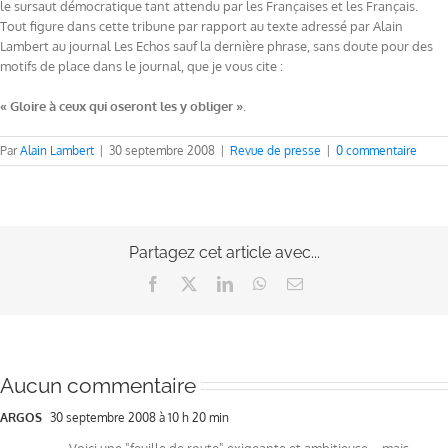
le sursaut démocratique tant attendu par les Françaises et les Français.
Tout figure dans cette tribune par rapport au texte adressé par Alain
Lambert au journal Les Echos sauf la dernière phrase, sans doute pour des
motifs de place dans le journal, que je vous cite :
« Gloire à ceux qui oseront les y obliger ».
Par
Alain Lambert
|
30 septembre 2008
|
Revue de presse
|
0 commentaire
Partagez cet article avec...
Facebook
X
LinkedIn
WhatsApp
Email
Aucun commentaire
ARGOS
30 septembre 2008 à 10 h 20 min
Voici une "feuille de route" exigeante et ambitieuse – mais