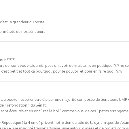
iai c’est la grandeur du poste………………
’honnêteté de nos sénateurs
rré ??????
s qui sont vos vrais amis, peut-on avoir de vrais amis en politique ???? ne ser
c’est petit et tout ça pourquoi, pour le pouvoir et pour en faire quoi ?????
ert, a pouvoir espérer être élu par une majorité composée de Sénateurs UMP,
de " refondation " du Sénat.
sont écœurés et en ont " ras le bol " comme vous, de ces " petits arrangemen
République ( la 4 ème ) privent notre démocratie de la dynamique, de l’élan,
ue seule une majorité trans-partisane, unie autour d’idées et de projets commu