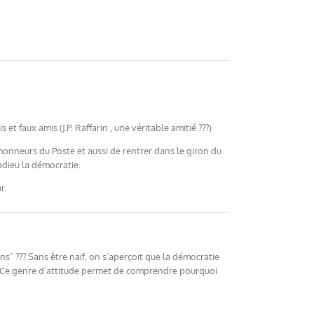
t faux amis (J.P. Raffarin , une véritable amitié ???)
honneurs du Poste et aussi de rentrer dans le giron du
dieu la démocratie.
r.
ons" ??? Sans être naïf, on s’aperçoit que la démocratie
n. Ce genre d’attitude permet de comprendre pourquoi