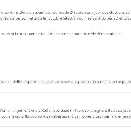
.
ement ma décision avant l’échéance du 21 septembre, jour des élections sénato
’échéance personnelle du 1er octobre (élection du Président du Sénat) et tu s
 rumeurs qui constituent autant de menaces pour notre vie démocratique.
le fidélité, espérons qu’elle soit sincère, à propos où aura lieu cette petite
d’un arrangement entre Raffarin et Gaudin. Pourquoi craignent ils de se pré
tours je crois. Ils pourront se départager à ce moment. Leur démarche ne ser