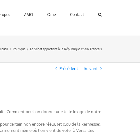
propos
AMO
Orne
Contact
ccueil
Politique
Le Sénat appartient à la République et aux Français
Précédent
Suivant
erait ! Comment peut-on donner une telle image de notre
pour certain non encore réélu, (et clou de la kermesse),
 Au moment même où l’on vient de voter à Versailles