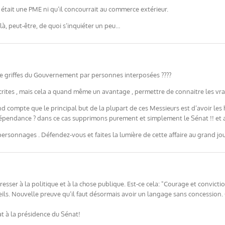
était une PME ni qu’il concourrait au commerce extérieur.
 là, peut-être, de quoi s’inquiéter un peu…
e griffes du Gouvernement par personnes interposées ????
rites , mais cela a quand même un avantage , permettre de connaitre les vrais e
 compte que le principal but de la plupart de ces Messieurs est d’avoir les 
épendance ? dans ce cas supprimons purement et simplement le Sénat !! et a
ersonnages . Défendez-vous et faites la lumière de cette affaire au grand jou
éresser à la politique et à la chose publique. Est-ce cela: "Courage et convicti
eils. Nouvelle preuve qu’il faut désormais avoir un langage sans concessio
t à la présidence du Sénat!