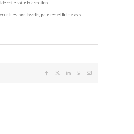
i de cette sotte information.
munistes, non inscrits, pour recueillir leur avis.
Facebook
X
LinkedIn
WhatsApp
Email