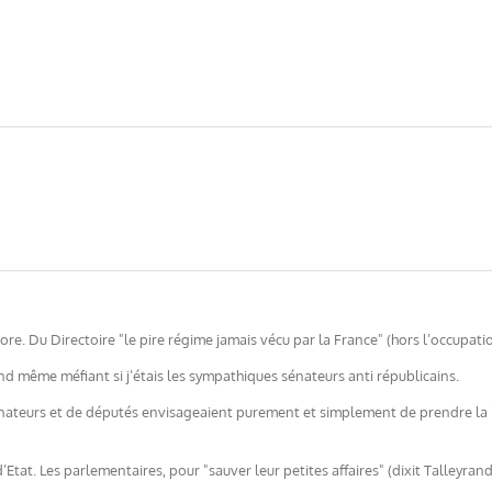
re. Du Directoire "le pire régime jamais vécu par la France" (hors l’occupati
quand même méfiant si j’étais les sympathiques sénateurs anti républicains.
nateurs et de députés envisageaient purement et simplement de prendre la "R
at. Les parlementaires, pour "sauver leur petites affaires" (dixit Talleyrand) 