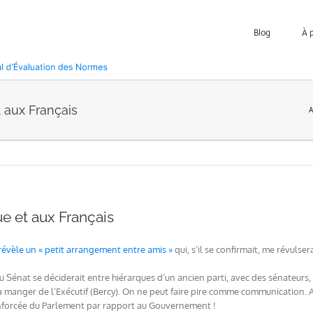
Blog
À 
 aux Français
A
e et aux Français
révèle un « petit arrangement entre amis »
qui, s’il se confirmait, me révuls
u Sénat se déciderait entre hiérarques d’un ancien parti, avec des sénateurs, 
à manger de l’Exécutif (Bercy). On ne peut faire pire comme communication.
nforcée du Parlement par rapport au Gouvernement !