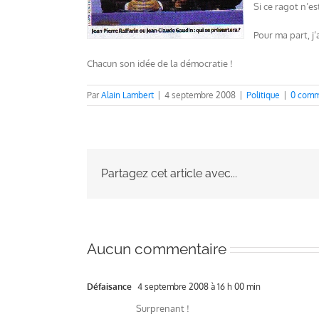
Si ce ragot n’e
Pour ma part, j’
Chacun son idée de la démocratie !
Par
Alain Lambert
|
4 septembre 2008
|
Politique
|
0 comm
Partagez cet article avec...
Aucun commentaire
Défaisance
4 septembre 2008 à 16 h 00 min
Surprenant !