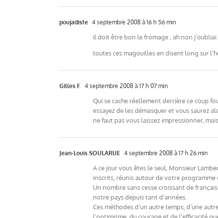
poujadiste
4 septembre 2008 à 16 h 56 min
il doit être bon le fromage , ah non j’oubl
toutes ces magouilles en disent long sur l
Gilles F.
4 septembre 2008 à 17 h 07 min
Qui se cache réellement derrière ce coup fou
essayez de les démasquer et vous saurez alor
ne faut pas vous laissez impressionner, mais 
Jean-Louis SOULARUE
4 septembre 2008 à 17 h 26 min
A ce jour vous êtes le seul, Monsieur Lamb
inscrits, réunis autour de votre programme 
Un nombre sans cesse croissant de français 
notre pays depuis tant d’années.
Ces méthodes d’un autre temps, d’une autre 
l’optimisme, du courage et de l’efficacité q