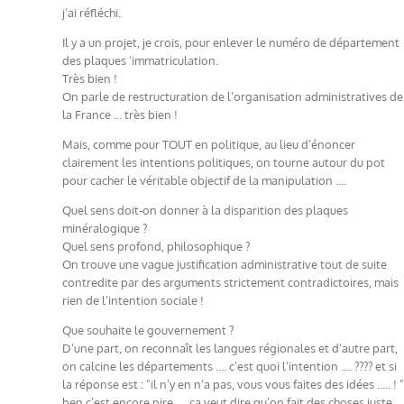
j’ai réfléchi.
Il y a un projet, je crois, pour enlever le numéro de département
des plaques ‘immatriculation.
Très bien !
On parle de restructuration de l’organisation administratives de
la France … très bien !
Mais, comme pour TOUT en politique, au lieu d’énoncer
clairement les intentions politiques, on tourne autour du pot
pour cacher le véritable objectif de la manipulation ….
Quel sens doit-on donner à la disparition des plaques
minéralogique ?
Quel sens profond, philosophique ?
On trouve une vague justification administrative tout de suite
contredite par des arguments strictement contradictoires, mais
rien de l’intention sociale !
Que souhaite le gouvernement ?
D’une part, on reconnaît les langues régionales et d’autre part,
on calcine les départements …. c’est quoi l’intention …. ???? et si
la réponse est : "il n’y en n’a pas, vous vous faites des idées ….. ! "
ben c’est encore pire …. ça veut dire qu’on fait des choses juste