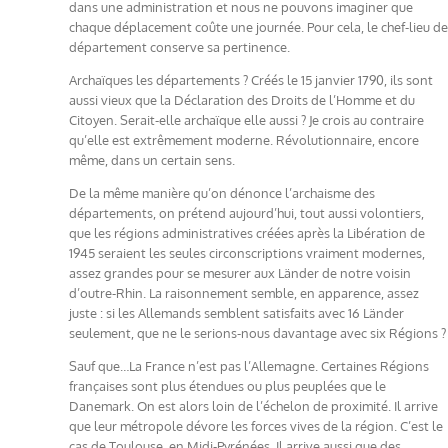
dans une administration et nous ne pouvons imaginer que
chaque déplacement coûte une journée. Pour cela, le chef-lieu de
département conserve sa pertinence.
Archaïques les départements ? Créés le 15 janvier 1790, ils sont
aussi vieux que la Déclaration des Droits de l’Homme et du
Citoyen. Serait-elle archaïque elle aussi ? Je crois au contraire
qu’elle est extrêmement moderne. Révolutionnaire, encore
même, dans un certain sens.
De la même manière qu’on dénonce l’archaisme des
départements, on prétend aujourd’hui, tout aussi volontiers,
que les régions administratives créées après la Libération de
1945 seraient les seules circonscriptions vraiment modernes,
assez grandes pour se mesurer aux Länder de notre voisin
d’outre-Rhin. La raisonnement semble, en apparence, assez
juste : si les Allemands semblent satisfaits avec 16 Länder
seulement, que ne le serions-nous davantage avec six Régions ?
Sauf que…La France n’est pas l’Allemagne. Certaines Régions
françaises sont plus étendues ou plus peuplées que le
Danemark. On est alors loin de l’échelon de proximité. Il arrive
que leur métropole dévore les forces vives de la région. C’est le
cas de Toulouse, en Midi-Pyrénées. Il arrive aussi que des