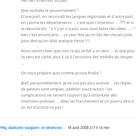
rien de l’intention sociale !
Que souhaite le gouvernement ?
D’une part, on reconnaît les langues régionales et d’autre part,
on calcine les départements …. c’est quoi l’intention …. ???? et si
la réponse est : "il n’y en n’a pas, vous vous faites des idées ….. ! "
ben c’est encore pire …. ça veut dire qu’on fait des choses juste
pour dire qu’on afait quelque chose !!!!
Nous savons bien que tout ce qui se fait a un sens …. et que plus
ce sens est caché, plus il va à l’encontre des intérêts du citoyen
….
On nous prépare quoi comme grosse ficelle ?
Bref, personnellement, je ne suis pas plus avancé …. les règles
de gestion sont simples, addition soustraction ! les
complications ne servent toujours qu’à dissimuler des
intentions précises …. dites les franchement et on pourra dire si
on est d’accord ou pas !
Yfig, diablotin stagiaire .et bénévole....
18 août 2008 à 17 h 14 min