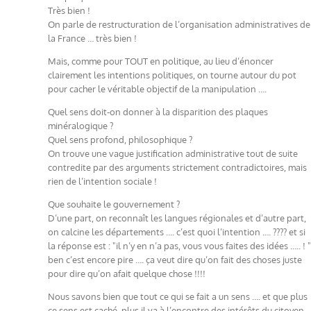
Très bien !
On parle de restructuration de l’organisation administratives de
la France … très bien !
Mais, comme pour TOUT en politique, au lieu d’énoncer
clairement les intentions politiques, on tourne autour du pot
pour cacher le véritable objectif de la manipulation ….
Quel sens doit-on donner à la disparition des plaques
minéralogique ?
Quel sens profond, philosophique ?
On trouve une vague justification administrative tout de suite
contredite par des arguments strictement contradictoires, mais
rien de l’intention sociale !
Que souhaite le gouvernement ?
D’une part, on reconnaît les langues régionales et d’autre part,
on calcine les départements …. c’est quoi l’intention …. ???? et si
la réponse est : "il n’y en n’a pas, vous vous faites des idées ….. ! "
ben c’est encore pire …. ça veut dire qu’on fait des choses juste
pour dire qu’on afait quelque chose !!!!
Nous savons bien que tout ce qui se fait a un sens …. et que plus
ce sens est caché, plus il va à l’encontre des intérêts du citoyen