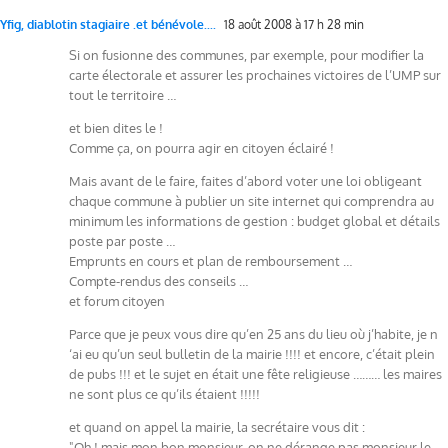
Yfig, diablotin stagiaire .et bénévole....
18 août 2008 à 17 h 28 min
Si on fusionne des communes, par exemple, pour modifier la
carte électorale et assurer les prochaines victoires de l’UMP sur
tout le territoire …
et bien dites le !
Comme ça, on pourra agir en citoyen éclairé !
Mais avant de le faire, faites d’abord voter une loi obligeant
chaque commune à publier un site internet qui comprendra au
minimum les informations de gestion : budget global et détails
poste par poste …
Emprunts en cours et plan de remboursement …
Compte-rendus des conseils …
et forum citoyen
Parce que je peux vous dire qu’en 25 ans du lieu où j’habite, je n
‘ai eu qu’un seul bulletin de la mairie !!!! et encore, c’était plein
de pubs !!! et le sujet en était une fête religieuse ……… les maires
ne sont plus ce qu’ils étaient !!!!!
et quand on appel la mairie, la secrétaire vous dit :
"Oh ! mais mon bon monsieur, on ne dérange pas monsieur le