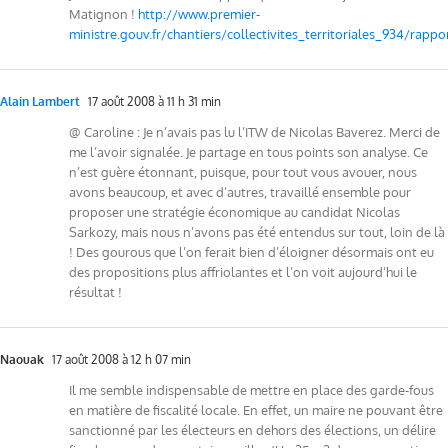
Matignon !
http://www.premier-
ministre.gouv.fr/chantiers/collectivites_territoriales_934/rap
Alain Lambert
17 août 2008 à 11 h 31 min
@ Caroline : Je n’avais pas lu l’ITW de Nicolas Baverez. Merci de
me l’avoir signalée. Je partage en tous points son analyse. Ce
n’est guère étonnant, puisque, pour tout vous avouer, nous
avons beaucoup, et avec d’autres, travaillé ensemble pour
proposer une stratégie économique au candidat Nicolas
Sarkozy, mais nous n’avons pas été entendus sur tout, loin de là
! Des gourous que l’on ferait bien d’éloigner désormais ont eu
des propositions plus affriolantes et l’on voit aujourd’hui le
résultat !
Naouak
17 août 2008 à 12 h 07 min
Il me semble indispensable de mettre en place des garde-fous
en matière de fiscalité locale. En effet, un maire ne pouvant être
sanctionné par les électeurs en dehors des élections, un délire