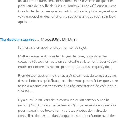
fiscal comme dans certaines villes (Un 25 m2 dans un quartier
populaire de la ville de B. ds le Doubs = TH de 600 euros). Il est
trop facile de penser que le contribuable n’a qu’à a payer et que
yaka embaucher des fonctionnaires pensant que tout ira mieux
après …
Yfig, diablotin stagiaire .....
17 août 2008 à 13 h 13 min
J’aimerais bien avoir une opinion sur ce sujet.
Malheureusement, pour le citoyen de base, la gestion des
collectivités locales reste un sanctuaire strictement réservé aux
initiés (et encore, ils ne comprennent pas tous ce qui s’y dit).
Rien de leur gestion ne transparaît si ce n’est, de temps à autre,
des techniciens qui débarquent chez vous pour vérifier que votre
fosse d’aisance est conforme à la réglementation édictée par le
SIVOM …..
Il y a aussi le bulletin de la commune ou du canton ou de la
région (?) ou tous en même temps (?) …. ça ressemble à une pub
pour magasin de luxe et on y voit les photos du maire, du
conseiller, du PDG ….. dans la grande salle de réunion avec des