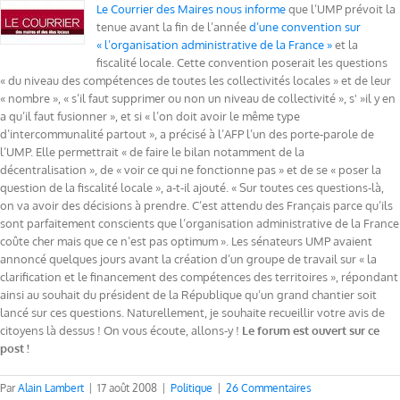
Le Courrier des Maires nous informe
que l’UMP prévoit la
tenue avant la fin de l’année
d’une convention sur
« l’organisation administrative de la France »
et la
fiscalité locale. Cette convention poserait les questions
« du niveau des compétences de toutes les collectivités locales » et de leur
« nombre », « s’il faut supprimer ou non un niveau de collectivité », s' »il y en
a qu’il faut fusionner », et si « l’on doit avoir le même type
d’intercommunalité partout », a précisé à l’AFP l’un des porte-parole de
l’UMP. Elle permettrait « de faire le bilan notamment de la
décentralisation », de « voir ce qui ne fonctionne pas » et de se « poser la
question de la fiscalité locale », a-t-il ajouté. « Sur toutes ces questions-là,
on va avoir des décisions à prendre. C’est attendu des Français parce qu’ils
sont parfaitement conscients que l’organisation administrative de la France
coûte cher mais que ce n’est pas optimum ». Les sénateurs UMP avaient
annoncé quelques jours avant la création d’un groupe de travail sur « la
clarification et le financement des compétences des territoires », répondant
ainsi au souhait du président de la République qu’un grand chantier soit
lancé sur ces questions. Naturellement, je souhaite recueillir votre avis de
citoyens là dessus ! On vous écoute, allons-y !
Le forum est ouvert sur ce
post !
Par
Alain Lambert
|
17 août 2008
|
Politique
|
26 Commentaires