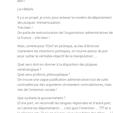
Bon !
j’ai réfléchi.
Il y a un projet, je crois, pour enlever le numéro de département
des plaques ‘immatriculation.
Très bien !
On parle de restructuration de l’organisation administratives de
la France … très bien !
Mais, comme pour TOUT en politique, au lieu d’énoncer
clairement les intentions politiques, on tourne autour du pot
pour cacher le véritable objectif de la manipulation ….
Quel sens doit-on donner à la disparition des plaques
minéralogique ?
Quel sens profond, philosophique ?
On trouve une vague justification administrative tout de suite
contredite par des arguments strictement contradictoires, mais
rien de l’intention sociale !
Que souhaite le gouvernement ?
D’une part, on reconnaît les langues régionales et d’autre part,
on calcine les départements …. c’est quoi l’intention …. ???? et si
la réponse est : "il n’y en n’a pas, vous vous faites des idées ….. ! "