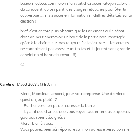
beaux meubles comme on n’en voit chez aucun citoyen …. bref …
du clinquant, du pimpant, des visages retouchés pour ôter la
couperose ….. mais aucune information ni chiffres détaillés sur la
gestion !
bref, c’est encore plus obscure que le Parlement ou le sénat
dont on peut apercevoir un bout de la partie non immergée
grâce à la chaîne LCP (pas toujours facile à suivre …. les acteurs
ne connaissent pas assez leurs textes et ils jouent sans grande
conviction ni bonne humeur !!!!)
🙂
Caroline
17 août 2008 à 13 h 33 min
Merci, Monsieur Lambert, pour votre réponse. Une dernière
question, ou plutôt 2 :
– Est-il encore temps de redresser la barre,
– Il y at-il des chances que vous soyez tous entendus et que ces
gourous soient éloignés ?
Merci, bien à vous.
Vous pouvez bien sûr répondre sur mon adresse perso comme