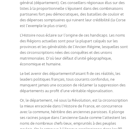
général (département). Ces conseillers régionaux élus sur des
listes à la proportionnelle s’épuisent dans des combinaisons
partisanes fort peu démocratiques, des batailles de couloir et
des dépenses somptuaires qui ruinent leur crédibilité (la Corse
est l’exemple le plus criant).
L’Histoire nous éclaire sur l’origine de ces handicaps. Les noms
des Régions actuelles sont pour la plupart calqués sur les
provinces et les généralités de l’Ancien Régime, lesquelles sont
des circonscriptions nées des conquêtes et des unions
matrimoniales. D’où leur défaut d’unité géographique,
économique et humaine.
Le bel avenir des départementsFaisant fi de ces réalités, les
leaders politiques français, tous courants confondus, ne
manquent jamais une occasion de réclamer la suppression des
départements au profit d’une véritable régionalisation.
Or, le département, né sous la Révolution, est la circonscription
la mieux enracinée dans l’Histoire de France, en concurrence
avec la commune, héritière des anciennes paroisses. Il plonge
ses racines jusque dans l’ancienne Gaule comme l’attestent les
noms de nombreux chefs-lieux, empruntés à des peuples
gaulois. On le retrouve à l’époque carolingienne dans les 90