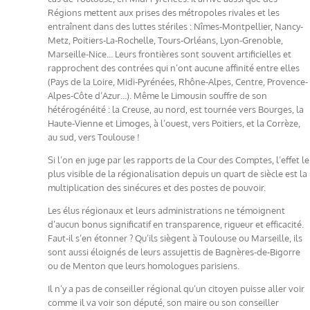
Régions mettent aux prises des métropoles rivales et les
entraînent dans des luttes stériles : Nîmes-Montpellier, Nancy-
Metz, Poitiers-La-Rochelle, Tours-Orléans, Lyon-Grenoble,
Marseille-Nice… Leurs frontières sont souvent artificielles et
rapprochent des contrées qui n’ont aucune affinité entre elles
(Pays de la Loire, Midi-Pyrénées, Rhône-Alpes, Centre, Provence-
Alpes-Côte d’Azur…). Même le Limousin souffre de son
hétérogénéité : la Creuse, au nord, est tournée vers Bourges, la
Haute-Vienne et Limoges, à l’ouest, vers Poitiers, et la Corrèze,
au sud, vers Toulouse !
Si l’on en juge par les rapports de la Cour des Comptes, l’effet le
plus visible de la régionalisation depuis un quart de siècle est la
multiplication des sinécures et des postes de pouvoir.
Les élus régionaux et leurs administrations ne témoignent
d’aucun bonus significatif en transparence, rigueur et efficacité.
Faut-il s’en étonner ? Qu’ils siègent à Toulouse ou Marseille, ils
sont aussi éloignés de leurs assujettis de Bagnères-de-Bigorre
ou de Menton que leurs homologues parisiens.
Il n’y a pas de conseiller régional qu’un citoyen puisse aller voir
comme il va voir son député, son maire ou son conseiller