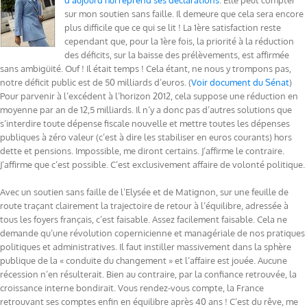
d’aujourd’hui reprend ses déclarations
. Elle peut compter
sur mon soutien sans faille. Il demeure que cela sera encore
plus difficile que ce qui se lit ! La 1ère satisfaction reste
cependant que, pour la 1ère fois, la priorité à la réduction
des déficits, sur la baisse des prélèvements, est affirmée
sans ambigüité. Ouf ! Il était temps ! Cela étant, ne nous y trompons pas,
notre déficit public est de 50 milliards d’euros. (
Voir document du Sénat
)
Pour parvenir à l’excédent à l’horizon 2012, cela suppose une réduction en
moyenne par an de 12,5 milliards. Il n’y a donc pas d’autres solutions que
s’interdire toute dépense fiscale nouvelle et mettre toutes les dépenses
publiques à zéro valeur (c’est à dire les stabiliser en euros courants) hors
dette et pensions. Impossible, me diront certains. J’affirme le contraire.
J’affirme que c’est possible. C’est exclusivement affaire de volonté politique.
Avec un soutien sans faille de l’Elysée et de Matignon, sur une feuille de
route traçant clairement la trajectoire de retour à l’équilibre, adressée à
tous les foyers français, c’est faisable. Assez facilement faisable. Cela ne
demande qu’une révolution copernicienne et managériale de nos pratiques
politiques et administratives. Il faut instiller massivement dans la sphère
publique de la « conduite du changement » et l’affaire est jouée. Aucune
récession n’en résulterait. Bien au contraire, par la confiance retrouvée, la
croissance interne bondirait. Vous rendez-vous compte, la France
retrouvant ses comptes enfin en équilibre après 40 ans ! C’est du rêve, me