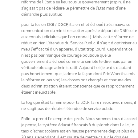
réforme de l’Etat a eu lieu sous le gouvernement Jospin. Il ne
s’agissait pas de réduire le périmettre de l’Etat mais d’une
démarche plus subtile:
pour la fusion DGI / DGCP, il a en effet échoué (très mauvaise
communication du ministre sautter après le départ de DSK suite
aux ennuis judiciaires que l’on connait). Mais, cette réforme ne
réduit en rien l’étendue du Service Public. Il s’agit d’optimiser au
mieu l’efficacité d’un appareil d’Etat trop lourd. Cependant ce
n’est pas par manque de courage politique que le
gouvernement a échoué comme tu semble le dire mais par un
véritable blocage administratif. Aujourd’hui (je le dis d’autant
plus honettement que j’admire la façon dont Eric Woerth a mis
la réforme en oeuvre) les choses ont changés et chacune des
deux administration étaient consciente que ce rapprochement
étaient inéluctable.
La logique était la même pour la LOLF: faire mieux avec moins, il
ne s’agit pas de réduire l’étendue de service public
Enfin tu prend l’exemple des profs: Nous sommes tous d’accord
je pense, le système éducatif français à du plomb dans l’aile, le
taux d’echec scolaire est en hausse permanente depuis plus de
20 ans. Cependant, il est injuste de mettre ça sur le dos des