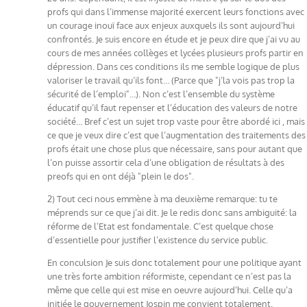
profs qui dans l’immense majorité exercent leurs fonctions avec
un courage inouï face aux enjeux auxquels ils sont aujourd’hui
confrontés. Je suis encore en étude et je peux dire que j’ai vu au
cours de mes années collèges et lycées plusieurs profs partir en
dépression. Dans ces conditions ils me semble logique de plus
valoriser le travail qu’ils font… (Parce que "j’la vois pas trop la
sécurité de l’emploi"…). Non c’est l’ensemble du système
éducatif qu’il faut repenser et l’éducation des valeurs de notre
société… Bref c’est un sujet trop vaste pour être abordé ici , mais
ce que je veux dire c’est que l’augmentation des traitements des
profs était une chose plus que nécessaire, sans pour autant que
l’on puisse assortir cela d’une obligation de résultats à des
preofs qui en ont déjà "plein le dos".
2) Tout ceci nous emmène à ma deuxième remarque: tu te
méprends sur ce que j’ai dit. Je le redis donc sans ambiguité: la
réforme de l’Etat est fondamentale. C’est quelque chose
d’essentielle pour justifier l’existence du service public.
En conculsion Je suis donc totalement pour une politique ayant
une très forte ambition réformiste, cependant ce n’est pas la
même que celle qui est mise en oeuvre aujourd’hui. Celle qu’a
initiée le gouvernement Jospin me convient totalement.