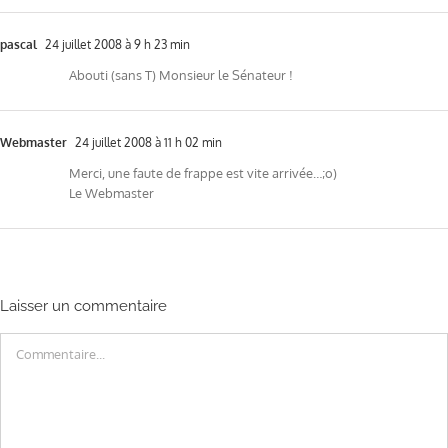
pascal
24 juillet 2008 à 9 h 23 min
Abouti (sans T) Monsieur le Sénateur !
Webmaster
24 juillet 2008 à 11 h 02 min
Merci, une faute de frappe est vite arrivée…;o)
Le Webmaster
Laisser un commentaire
Commentaire