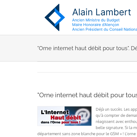
Passer
au
contenu
"Orne internet haut débit pour tous". 
"Orne internet haut débit pour to
Déjà un succès. Les ap
qu’à compter de demain
réagissent avec enthous
belle signature. Si la 
département sans zone blanche pour le GSM » ! L’orne n