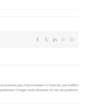
Facebook
X
LinkedIn
WhatsApp
Email
ous-entendu pas d’abonnement à l’Internet, pas d’effort
illement l’image rurale désuette, en lieu de qualité et