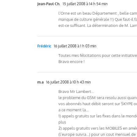
Jean-Paul Ch.
15 juillet 2008 à 14 h 54 min
l’Orne est un beau Département , belle cam
manque de culture générale !!) Que faut-il fa
est-ce suffisant. La détermination de M. La
Frédéric
16 juillet 2008 à 1 h 03 min
Toutes mes félicitations pour cette initiati
Bravo encore !
m.a
16 juillet 2008 à 10 h 43 min
Bravo Mr Lambert…
le probleme du GSM sera resolu aussi quan
vos abonnés haut débit seront sur SKYPE o
a ce moment la…
1) appels gratuits sur les fixes dans le mond
plus
2) appels gratuits vers les MOBILES en amér
(l’europe suivra…) pour un cout mensuel de 