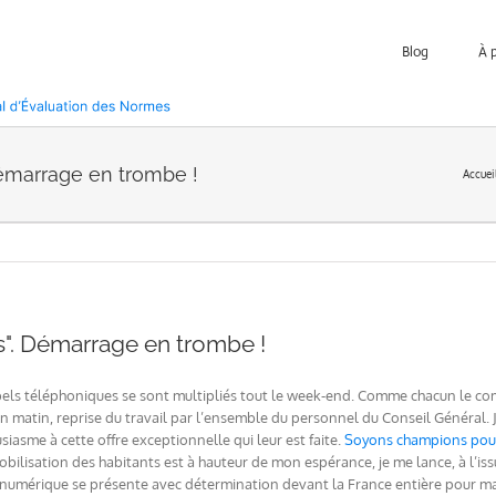
Blog
À 
Démarrage en trombe !
Accuei
us". Démarrage en trombe !
pels téléphoniques se sont multipliés tout le week-end. Comme chacun le co
 matin, reprise du travail par l’ensemble du personnel du Conseil Général. J
iasme à cette offre exceptionnelle qui leur est faite.
Soyons champions pour 
mobilisation des habitants est à hauteur de mon espérance, je me lance, à l’i
umérique se présente avec détermination devant la France entière pour marq