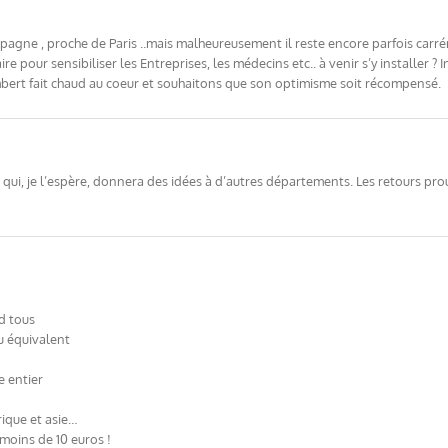
pagne , proche de Paris ..mais malheureusement il reste encore parfois carr
ire pour sensibiliser les Entreprises, les médecins etc.. à venir s’y installer 
mbert fait chaud au coeur et souhaitons que son optimisme soit récompensé.
ve qui, je l’espère, donnera des idées à d’autres départements. Les retours pr
d tous
u équivalent
e entier
ique et asie…
moins de 10 euros !