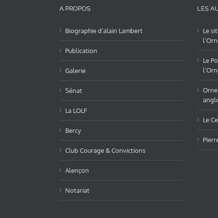
A PROPOS
LES AU
Biographie d’alain Lambert
Le si
l’Orn
Publication
Le Po
l’Orn
Galerie
OrneL
Sénat
angl
La LOLF
Le Ce
Bercy
Pierr
Club Courage & Convictions
Alençon
Notariat