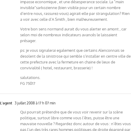
impasse economique , et une désesperance sociale. La "main
invisible"sarkozienne (bien visible pour un certain nombre
d’entre nous, rassurez-vous) agirait-elle par strangulation? Rien
a voir avec celle d’A Smith , bien malheureusement.
Votre bon sens normand aurait du vous alerter en amont , car
selon moi de nombreux indicateurs avancés le laissaient
présager.
ps: je vous signalerai egalement que certains Alenconnais se
desolent de la sinistrose qui semble s’installer en centre ville de
cette prefecture avec la fermeture en chaine de lieux de
convivialité ( hotel, restaurant, brasserie) !
salutations.
FG 75017
L'agent
3 juillet 2008 à 17 h 07 min
Qui pourrait prétendre que de vous voir revenir sur la scène
politique, surtout libre comme vous l’êtes, puisse être une
mauvaise nouvelle ? Regardez donc autour de vous : n’êtes vous
pas l’un des très rares hommes politiques de droite épargné par