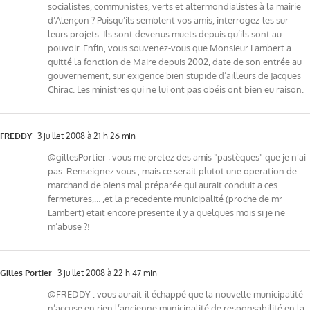
socialistes, communistes, verts et altermondialistes à la mairie
d’Alençon ? Puisqu’ils semblent vos amis, interrogez-les sur
leurs projets. Ils sont devenus muets depuis qu’ils sont au
pouvoir. Enfin, vous souvenez-vous que Monsieur Lambert a
quitté la fonction de Maire depuis 2002, date de son entrée au
gouvernement, sur exigence bien stupide d’ailleurs de Jacques
Chirac. Les ministres qui ne lui ont pas obéis ont bien eu raison.
FREDDY
3 juillet 2008 à 21 h 26 min
@gillesPortier ; vous me pretez des amis "pastèques" que je n’ai
pas. Renseignez vous , mais ce serait plutot une operation de
marchand de biens mal préparée qui aurait conduit a ces
fermetures,… ,et la precedente municipalité (proche de mr
Lambert) etait encore presente il y a quelques mois si je ne
m’abuse ?!
Gilles Portier
3 juillet 2008 à 22 h 47 min
@FREDDY : vous aurait-il échappé que la nouvelle municipalité
n’accuse en rien l’ancienne municipalité de responsabilité en la