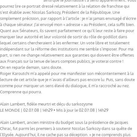
ainsi que le journaliste l’a senti apparemment. Vous
pourrez lire ce portrait dressé relativement à la relation de franchise qui
s’est établie avec Nicolas Sarkozy, Président de la République. Une
simplement précision, par rapport à l’article : je n’ai jamais envisagé d’écrire
à chaque sénateur. J’ai envoyé mon « adresse » au Président, cela suffit bien.
Quant aux Sénateurs, ils savent parfaitement ce qu’il leur reste à faire pour
marquer leur autorité et leur volonté de sortir du rôle de godillot dans
lequel certains chercheraient à les enfermer. Un vote libre et totalement
indépendant sur la réforme des institutions me semble s’imposer. Pour ma
part, si rien ne change relativement aux garanties qui doivent être offertes
aux Français sur la tenue de leurs comptes publics, je voterai contre !
On en reparle demain, sans doute.
Roger Karoutchi m’a appelé pour me manifester son mécontentement à la
lecture de cet article que je n’avais d’ailleurs pas encore lu. Puis, sans doute
comme pour marquer un sens élevé du dialogue, il m’a raccroché au nez.
Comprenne qui pourra.
Alain Lambert, fidèle meurtri et déçu du sarkozysme
LE MONDE | 02.07.08 | 14h29 • Mis à jour le 02.07.08 | 14h29
Alain Lambert, ancien ministre du budget sous la présidence de Jacques
Chirac, fut parmi les premiers à soutenir Nicolas Sarkozy dans sa quête de
l’Elysée. Aujourd’hui, il ne cache pas sa déception. « Je ne comprends plus