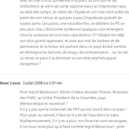
avec un chef d’Etat qui dévoie à ce point la fonction et les
institutions. Je viens du camp opposé mais j’ai l’impression que,
au delà des camps, le nabot de l’Elysée et son clan sont prêts du
point de non retour et que peu à peu l’inquiétude grandit de
toutes parts. Les partis, une nouvelle fois, se délitent (le PS un
peu plus vite), l’économie sombre et quelques voix émergent.
Vous le soutenez encore mais cela durera t il? Villepin est déjà
son plus grand opposant, et avec pas mal de hauteur et de
pertinence, et la fureur est partout dans un pays éclaté comme
en témoigne les lectures de blogs, de commentaires… sur le net.
Le sénat ne peut il le destituer vu son état psychologique
dangereux ?
Blanc Cassis
3 juillet 2008 à 6 h 07 min
Pour Ingrid Betancourt, fallait-il mieux écouter Chavez, financeur
des FARC, qu’Uribe, Président de la Colombie, pays
démocratique et souverain ?
Il n’y a pas que le technicien de FR3 qui est sourd dans ce pays !
Pour jouer au canard, il faut qu’il y ait de l’eau dans la mare.
Malheureusement, il n’y en a plus, nos finances sont exsangues.
Il ne nous reste plus qu’à faire comme Ingrid Betancourt ; prier