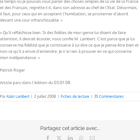
le temps où je pouvais vous parler des choses simples de la vie de la France
et des Français, regrette-t-il, dans son adresse au chef de l’Etat. Désormais,
il faut, pour ceux qui en acceptent l’humiliation, se prosterner d’abord
devant une cour infranchissable. »
« Qu’il réfléchisse bien. Si des fidèles de mon genre lui disent de faire
attention, il devrait écouter, nous confie M. Lambert. C’est parce que je lui
conserve ma fidélité que je continuerai à lui dire ce que je pense être bien et
non ce qu’il a envie d’entendre. Je n’ai rien à prouver en ce qui concerne
mon indépendance. »
Patrick Roger
Article paru dans l’édition du 03.07.08.
Par
Alain Lambert
|
2 juillet 2008
|
Fiches de lecture
|
35 Commentaires
Partagez cet article avec...
Facebook
X
LinkedIn
WhatsApp
Email