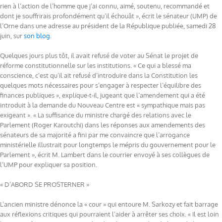
rien à l’action de l’homme que j’ai connu, aimé, soutenu, recommandé et
dont je souffrirais profondément qu’il échouât », écrit le sénateur (UMP) de
l’Orne dans une adresse au président de la République publiée, samedi 28
juin, sur
son blog
.
Quelques jours plus tôt, il avait refusé de voter au Sénat le projet de
réforme constitutionnelle sur les institutions. « Ce qui a blessé ma
conscience, c’est qu’il ait refusé d’introduire dans la Constitution les
quelques mots nécessaires pour s’engager à respecter l’équilibre des
finances publiques », explique-t-il, jugeant que l’amendement qui a été
introduit à la demande du Nouveau Centre est « sympathique mais pas
exigeant ». « La suffisance du ministre chargé des relations avec le
Parlement (Roger Karoutchi) dans les réponses aux amendements des
sénateurs de sa majorité a fini par me convaincre que l’arrogance
ministérielle illustrait pour longtemps le mépris du gouvernement pour le
Parlement », écrit M. Lambert dans le courrier envoyé à ses collègues de
l’UMP pour expliquer sa position.
« D’ABORD SE PROSTERNER »
L’ancien ministre dénonce la « cour » qui entoure M. Sarkozy et fait barrage
aux réflexions critiques qui pourraient l’aider à arrêter ses choix. « Il est loin