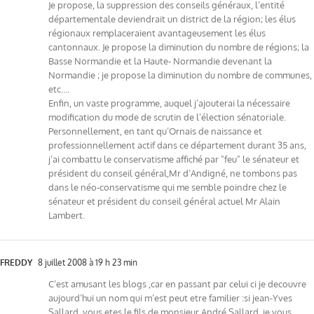
Je propose, la suppression des conseils généraux, l’entité
départementale deviendrait un district de la région; les élus
régionaux remplaceraient avantageusement les élus
cantonnaux. Je propose la diminution du nombre de régions; la
Basse Normandie et la Haute- Normandie devenant la
Normandie ; je propose la diminution du nombre de communes,
etc….
Enfin, un vaste programme, auquel j’ajouterai la nécessaire
modification du mode de scrutin de l’élection sénatoriale.
Personnellement, en tant qu’Ornais de naissance et
professionnellement actif dans ce département durant 35 ans,
j’ai combattu le conservatisme affiché par "feu" le sénateur et
président du conseil général,Mr d’Andigné, ne tombons pas
dans le néo-conservatisme qui me semble poindre chez le
sénateur et président du conseil général actuel Mr Alain
Lambert.
FREDDY
8 juillet 2008 à 19 h 23 min
C’est amusant les blogs ,car en passant par celui ci je decouvre
aujourd’hui un nom qui m’est peut etre familier :si jean-Yves
Sallard, vous etes le fils de monsieur André Sallard, je vous