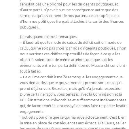
semblait pas une priorité pour les dirigeants politiques, et
d’autre part il n’y avait aucune conséquence autre que des
sermons (qu’ils viennent de nos partenaires européens ou
d’hommes politiques français attachés à la santé des finances
publiques)…
J’aurais quand même 2 remarques:
– il faudrait que le mode de calcul du déficit soit un mode de
calcul qui ne soit pas choisi par nos dirigeants politiques, sinon
nous verrions ces chiffres tripatouillés de façon à ce que les
objectifs soient tout de même atteints, quelque soit les
événements entre temps. La définition de Maastricht convient
tout à fait ici.
– Ce qui me conduit à ma 2e remarque: les engagements que
vous demandez que le gouvernement prenne sont ceux qu’il
prend déjà envers Bruxelles, mais qu’il n’a jamais respectés.
D’une certaine façon, vous tenez ici avec la Commission et la
BCE 2 institutions irrévocables et suffisamment indépendantes
qui, de façon répétée, ont essayé de nous faire respecter lesdits
engagements.
Tout cela pour dire que ce qui manque actuellement, c’est bien
la mise en place de conséquences aux échecs. D’ailleurs, se lier
les mains de cette façon montre aussi qu’on place ces objectifs