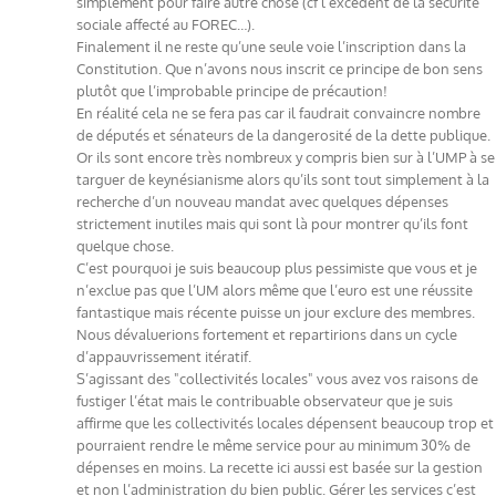
simplement pour faire autre chose (cf l’excédent de la sécurité
sociale affecté au FOREC…).
Finalement il ne reste qu’une seule voie l’inscription dans la
Constitution. Que n’avons nous inscrit ce principe de bon sens
plutôt que l’improbable principe de précaution!
En réalité cela ne se fera pas car il faudrait convaincre nombre
de députés et sénateurs de la dangerosité de la dette publique.
Or ils sont encore très nombreux y compris bien sur à l’UMP à se
targuer de keynésianisme alors qu’ils sont tout simplement à la
recherche d’un nouveau mandat avec quelques dépenses
strictement inutiles mais qui sont là pour montrer qu’ils font
quelque chose.
C’est pourquoi je suis beaucoup plus pessimiste que vous et je
n’exclue pas que l’UM alors même que l’euro est une réussite
fantastique mais récente puisse un jour exclure des membres.
Nous dévaluerions fortement et repartirions dans un cycle
d’appauvrissement itératif.
S’agissant des "collectivités locales" vous avez vos raisons de
fustiger l’état mais le contribuable observateur que je suis
affirme que les collectivités locales dépensent beaucoup trop et
pourraient rendre le même service pour au minimum 30% de
dépenses en moins. La recette ici aussi est basée sur la gestion
et non l’administration du bien public. Gérer les services c’est