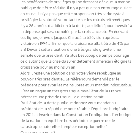
les bénéficaires de privilèges qui se dressent dès que la manne
publique doit être réduite. Il n’y a pas que son entourage qui est
en cause, il n’y a pas que cette propension très sarkozyste à
privilégier la volonté volontariste sur les calculs arithmétiques,
il y a 26 années d’addiction à la dette, au déficit "pour investir" à
la dépense qui sera comblée par la croissance etc. En écrivant
ces lignes je revois Jacques Chirac à la télévision après sa
victoire en 1994 affirmer que la croissance allait être de 4% par
an! Devant cette situation d’une très grande gravité il me
semble que le président n’a plus beaucoup de temps pour agir
ce d’autant que la crise du surendettement américain éloigne la
croissance pour au moins un an.
Alors il reste une solution dans notre Vème république au
pouvoir très présidentiel. Le référendum demandé par le
président pour avoir les mains libres et un mandat indiscutable.
C’est un risque un très gros risque mais l’état de la France
nécessite une prise de risque. La question serait:
"Vu l’état de la dette publique donnez vous mandat au
président de la république pour rétablir l’équilibre budgétaire
en 2012 et inscrire dans la Constitution l’obligation d’un budget
de la nation en équilibre hors période de guerre ou de
catastrophe naturelle d’ampleur exceptionnelle."
Qu’en pensez vous?