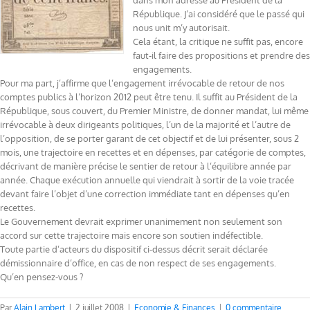
dans mon adresse au Président de la
République. J’ai considéré que le passé qui
nous unit m’y autorisait.
Cela étant, la critique ne suffit pas, encore
faut-il faire des propositions et prendre des
engagements.
Pour ma part, j’affirme que l’engagement irrévocable de retour de nos
comptes publics à l’horizon 2012 peut être tenu. Il suffit au Président de la
République, sous couvert, du Premier Ministre, de donner mandat, lui même
irrévocable à deux dirigeants politiques, l’un de la majorité et l’autre de
l’opposition, de se porter garant de cet objectif et de lui présenter, sous 2
mois, une trajectoire en recettes et en dépenses, par catégorie de comptes,
décrivant de manière précise le sentier de retour à l’équilibre année par
année. Chaque exécution annuelle qui viendrait à sortir de la voie tracée
devant faire l’objet d’une correction immédiate tant en dépenses qu’en
recettes.
Le Gouvernement devrait exprimer unanimement non seulement son
accord sur cette trajectoire mais encore son soutien indéfectible.
Toute partie d’acteurs du dispositif ci-dessus décrit serait déclarée
démissionnaire d’office, en cas de non respect de ses engagements.
Qu’en pensez-vous ?
Par
Alain Lambert
|
2 juillet 2008
|
Economie & Finances
|
0 commentaire