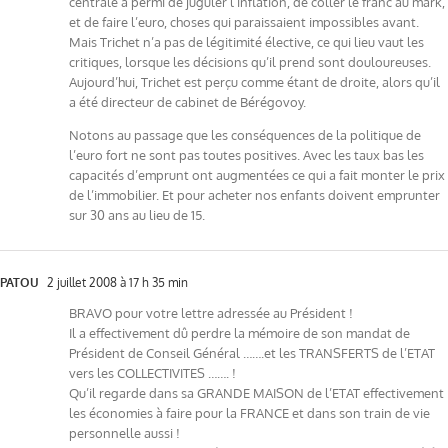
centrale a permi de juguler l’inflation, de coller le franc au mark,
et de faire l’euro, choses qui paraissaient impossibles avant.
Mais Trichet n’a pas de légitimité élective, ce qui lieu vaut les
critiques, lorsque les décisions qu’il prend sont douloureuses.
Aujourd’hui, Trichet est perçu comme étant de droite, alors qu’il
a été directeur de cabinet de Bérégovoy.
Notons au passage que les conséquences de la politique de
l’euro fort ne sont pas toutes positives. Avec les taux bas les
capacités d’emprunt ont augmentées ce qui a fait monter le prix
de l’immobilier. Et pour acheter nos enfants doivent emprunter
sur 30 ans au lieu de 15.
PATOU
2 juillet 2008 à 17 h 35 min
BRAVO pour votre lettre adressée au Président !
Il a effectivement dû perdre la mémoire de son mandat de
Président de Conseil Général …….et les TRANSFERTS de l’ETAT
vers les COLLECTIVITES ……. !
Qu’il regarde dans sa GRANDE MAISON de l’ETAT effectivement
les économies à faire pour la FRANCE et dans son train de vie
personnelle aussi !