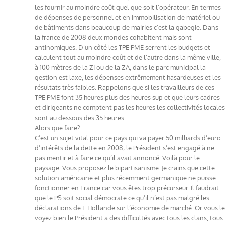
les fournir au moindre coût quel que soit l’opérateur. En termes
de dépenses de personnel et en immobilisation de matériel ou
de bâtiments dans beaucoup de mairies c’est la gabegie. Dans
la france de 2008 deux mondes cohabitent mais sont
antinomiques. D’un côté les TPE PME serrent les budgets et
calculent tout au moindre coût et de l’autre dans la même ville,
à 100 mètres de la ZI ou de la ZA, dans le parc municipal la
gestion est laxe, les dépenses extrêmement hasardeuses et les
résultats très faibles. Rappelons que si les travailleurs de ces
TPE PME font 35 heures plus des heures sup et que leurs cadres
et dirigeants ne comptent pas les heures les collectivités locales
sont au dessous des 35 heures…
Alors que faire?
C’est un sujet vital pour ce pays qui va payer 50 milliards d’euro
d’intérêts de la dette en 2008; le Président s’est engagé à ne
pas mentir et à faire ce qu’il avait annoncé. Voilà pour le
paysage. Vous proposez le bipartisanisme. Je crains que cette
solution américaine et plus récemment germanique ne puisse
fonctionner en France car vous êtes trop précurseur. Il faudrait
que le PS soit social démocrate ce qu’il n’est pas malgré les
déclarations de F Hollande sur l’économie de marché. Or vous le
voyez bien le Président a des difficultés avec tous les clans, tous