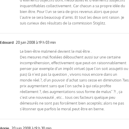
inquantifiables collectivement. Car chacun a sa propre idée du
bien être. Pour l’un se sera de gros revenus alors que pour
l’autre se sera beaucoup d’amis. Et tout les deux ont raison. Je
suis curieux des résultats de la commission Stiglitz.
Edouard
20 juin 2008 à 19 h 03 min
Le bien-être malmené devient le mal-être .
Des mesures mal ficelées débouchent aussi sur une certaine
incompréhension, effectivement que peut-on raisonnablement
penser par exemple d’un impôt virtuel (que l’on soit assujetti ou
pas) là n’est pas la question , vivons nous encore dans un
monde réel ?, d’un pouvoir d’achat sans cesse en diminution ?les
prix augmentent sans que l’on sache à qui cela profite
réellement ?, des augmentations sous forme de malus" ?! , ça
c’est une nouveauté , etc… tous ces facteurs quelque peu
démesurés ne sont pas forcément bien acceptés; alors ne pas
s’étonner que parfois le moral peut être en berne.
Annie
20 juin 2008 à 19 h 30 min