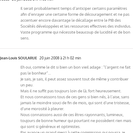
Il serait probablement temps d’anticiper certains paramètres
afin d’enrayer une certaine forme de découragement et ne pas
accentuer encore davantage le décallage entre le PIB des
Sociétés développées et les ressources effectives des individus.
Vaste programme qui nécessite beaucoup de lucidité et de bon
sens.
Jean-Louis SOULARUE
20 juin 2008 à 21 h 02 min
Eh oui, comme le dit si bien un bon vieil adage : "l’argent ne fait
pas le bonheur"…
Je sais, je sais, il peut assez souvent tout de même y contribuer
un peu.
Mais il ne suffit pas toujours loin de là; fort heureusement.
Et nous connaissons tous de ces gens si bien nés, à l’aise, sans
jamais le moindre souci de fin de mois, qui sont d’une tristesse,
d’une morosité à pleurer.
Nous connaissons aussi de ces êtres rayonnants, lumineux,
toujours de bonne humeur qui pourtant ne possèdent rien mais
qui sont si généreux et optimistes.
Par avance un grand merci à cette commission qui pourra, je