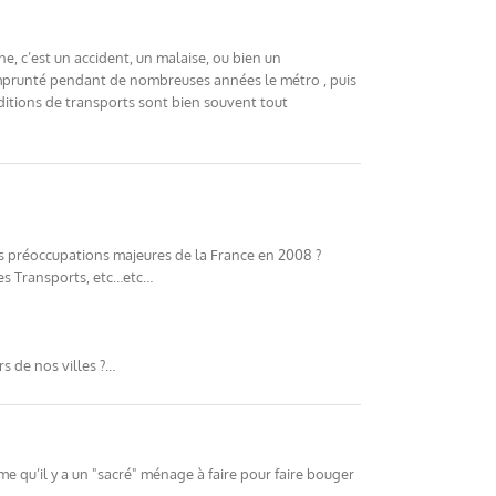
nne, c’est un accident, un malaise, ou bien un
r emprunté pendant de nombreuses années le métro , puis
ditions de transports sont bien souvent tout
es préoccupations majeures de la France en 2008 ?
des Transports, etc…etc…
s de nos villes ?…
me qu’il y a un "sacré" ménage à faire pour faire bouger