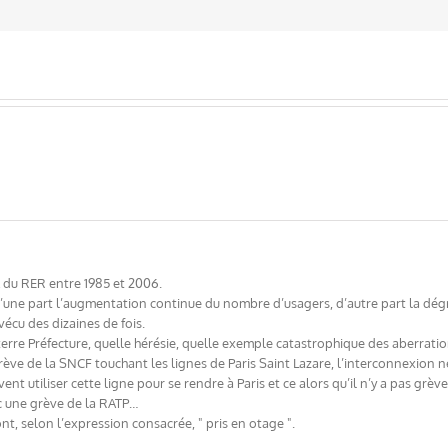
A du RER entre 1985 et 2006.
 d’une part l’augmentation continue du nombre d’usagers, d’autre part la dég
vécu des dizaines de fois.
rre Préfecture, quelle hérésie, quelle exemple catastrophique des aberratio
rève de la SNCF touchant les lignes de Paris Saint Lazare, l’interconnexion 
t utiliser cette ligne pour se rendre à Paris et ce alors qu’il n’y a pas grèv
c une grève de la RATP…
ont, selon l’expression consacrée, " pris en otage ".