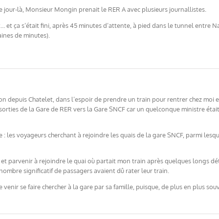
. Ce jour-là, Monsieur Mongin prenait le RER A avec plusieurs journallistes.
ôt… et ça s’était fini, après 45 minutes d’attente, à pied dans le tunnel entre
aines de minutes).
yon depuis Chatelet, dans l’espoir de prendre un train pour rentrer chez moi 
sorties de la Gare de RER vers la Gare SNCF car un quelconque ministre était
tre : les voyageurs cherchant à rejoindre les quais de la gare SNCF, parmi le
é et parvenir à rejoindre le quai où partait mon train après quelques longs d
nombre significatif de passagers avaient dû rater leur train.
de venir se faire chercher à la gare par sa famille, puisque, de plus en plus so