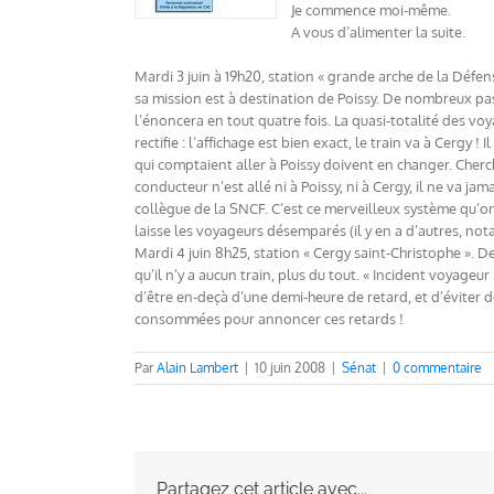
Je commence moi-même.
A vous d’alimenter la suite.
Mardi 3 juin à 19h20, station « grande arche de la Défe
sa mission est à destination de Poissy. De nombreux pas
l’énoncera en tout quatre fois. La quasi-totalité des voy
rectifie : l’affichage est bien exact, le train va à Cergy
qui comptaient aller à Poissy doivent en changer. Cherche
conducteur n’est allé ni à Poissy, ni à Cergy, il ne va 
collègue de la SNCF. C’est ce merveilleux système qu’on 
laisse les voyageurs désemparés (il y en a d’autres, 
Mardi 4 juin 8h25, station « Cergy saint-Christophe ». 
qu’il n’y a aucun train, plus du tout. « Incident voyageur
d’être en-deçà d’une demi-heure de retard, et d’éviter 
consommées pour annoncer ces retards !
Par
Alain Lambert
|
10 juin 2008
|
Sénat
|
0 commentaire
Partagez cet article avec...