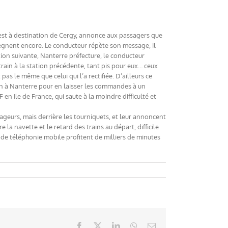
e est à destination de Cergy, annonce aux passagers que
 règnent encore. Le conducteur répète son message, il
tation suivante, Nanterre préfecture, le conducteur
e train à la station précédente, tant pis pour eux… ceux
as le même que celui qui l’a rectifiée. D’ailleurs ce
rain à Nanterre pour en laisser les commandes à un
en Ile de France, qui saute à la moindre difficulté et
ageurs, mais derrière les tourniquets, et leur annoncent
 la navette et le retard des trains au départ, difficile
 de téléphonie mobile profitent de milliers de minutes
Facebook
X
LinkedIn
WhatsApp
Email