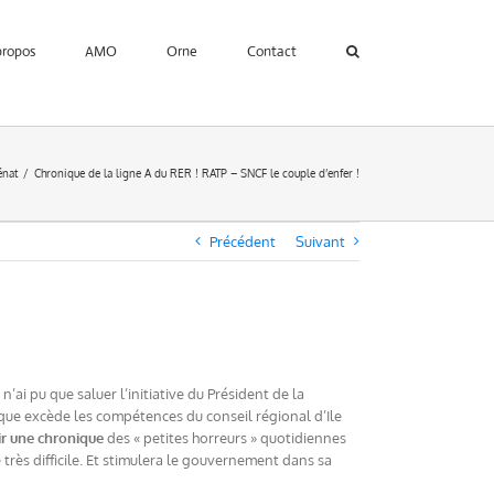
propos
AMO
Orne
Contact
énat
Chronique de la ligne A du RER ! RATP – SNCF le couple d’enfer !
Précédent
Suivant
ai pu que saluer l’initiative du Président de la
ique excède les compétences du conseil régional d’Ile
ir une chronique
des « petites horreurs » quotidiennes
rès difficile. Et stimulera le gouvernement dans sa