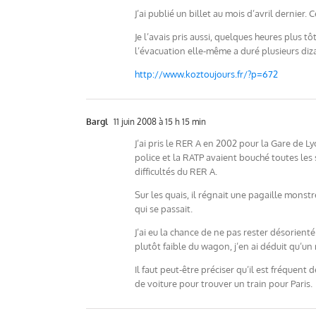
J’ai publié un billet au mois d’avril dernier
Je l’avais pris aussi, quelques heures plus t
l’évacuation elle-même a duré plusieurs diz
http://www.koztoujours.fr/?p=672
Bargl
11 juin 2008 à 15 h 15 min
J’ai pris le RER A en 2002 pour la Gare de L
police et la RATP avaient bouché toutes les 
difficultés du RER A.
Sur les quais, il régnait une pagaille mons
qui se passait.
J’ai eu la chance de ne pas rester désorient
plutôt faible du wagon, j’en ai déduit qu’un 
Il faut peut-être préciser qu’il est fréquent 
de voiture pour trouver un train pour Paris.