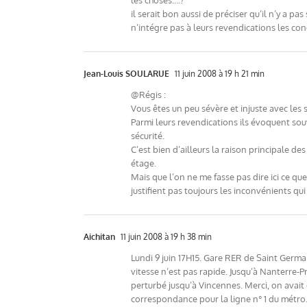
les choses….?
il serait bon aussi de préciser qu’il n’y a 
n’intégre pas à leurs revendications les co
Jean-Louis SOULARUE
11 juin 2008 à 19 h 21 min
@Régis :
Vous êtes un peu sévère et injuste avec les 
Parmi leurs revendications ils évoquent sou
sécurité.
C’est bien d’ailleurs la raison principale de
étage.
Mais que l’on ne me fasse pas dire ici ce qu
justifient pas toujours les inconvénients qui
Aichitan
11 juin 2008 à 19 h 38 min
Lundi 9 juin 17H15. Gare RER de Saint Germai
vitesse n’est pas rapide. Jusqu’à Nanterre-P
perturbé jusqu’à Vincennes. Merci, on avait 
correspondance pour la ligne n° 1 du métro…