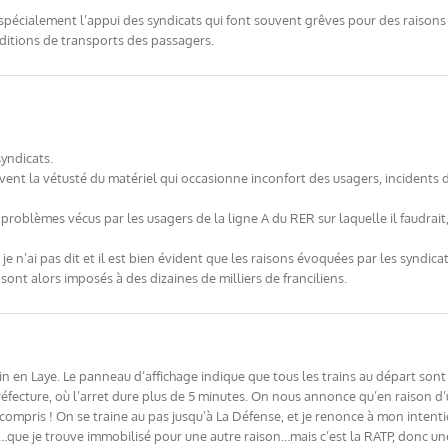
pas spécialement l’appui des syndicats qui font souvent grêves pour des raiso
nditions de transports des passagers.
syndicats.
vent la vétusté du matériel qui occasionne inconfort des usagers, incidents d
s problèmes vécus par les usagers de la ligne A du RER sur laquelle il faudrai
e je n’ai pas dit et il est bien évident que les raisons évoquées par les syndi
 sont alors imposés à des dizaines de milliers de franciliens.
n en Laye. Le panneau d’affichage indique que tous les trains au départ sont 
réfecture, où l’arret dure plus de 5 minutes. On nous annonce qu’en raison d’u
compris ! On se traine au pas jusqu’à La Défense, et je renonce à mon intent
que je trouve immobilisé pour une autre raison…mais c’est la RATP, donc une 