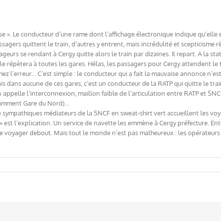
nse ». Le conducteur d’une rame dont l’affichage électronique indique qu’ell
sagers quittent le train, d’autres y entrent, mais incrédulité et scepticisme
ageurs se rendant à Cergy quitte alors le train par dizaines. Il repart. A la s
 ! Il le répètera à toutes les gares. Hélas, les passagers pour Cergy attendent l
z l’erreur… C’est simple : le conducteur qui a fait la mauvaise annonce n’est p
jamais dans aucune de ces gares, c’est un conducteur de la RATP qui quitte le t
appelle l’interconnexion, maillon faible de l’articulation entre RATP et SNCF 
notamment Gare du Nord)…
De sympathiques médiateurs de la SNCF en sweat-shirt vert accueillent les voy
 » est l’explication. Un service de navette les emmène à Cergy préfecture. Entre
de voyager debout. Mais tout le monde n’est pas malheureux : les opérateurs