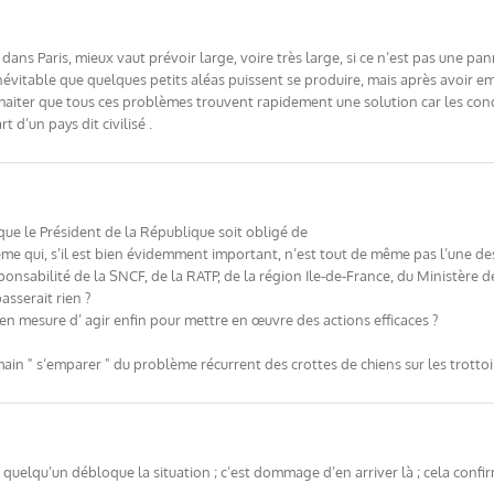
 dans Paris, mieux vaut prévoir large, voire très large, si ce n’est pas une pa
t inévitable que quelques petits aléas puissent se produire, mais après avoi
ouhaiter que tous ces problèmes trouvent rapidement une solution car les con
 d’un pays dit civilisé .
que le Président de la République soit obligé de
me qui, s’il est bien évidemment important, n’est tout de même pas l’une d
sponsabilité de la SNCF, de la RATP, de la région Ile-de-France, du Ministère 
passerait rien ?
en mesure d’ agir enfin pour mettre en œuvre des actions efficaces ?
ain " s’emparer " du problème récurrent des crottes de chiens sur les trottoir
quelqu’un débloque la situation ; c’est dommage d’en arriver là ; cela confir