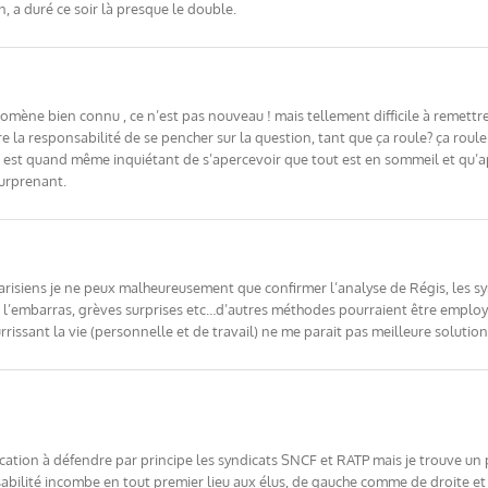
, a duré ce soir là presque le double.
omène bien connu , ce n’est pas nouveau ! mais tellement difficile à remettre 
la responsabilité de se pencher sur la question, tant que ça roule? ça roule 
l est quand même inquiétant de s’apercevoir que tout est en sommeil et qu’
surprenant.
isiens je ne peux malheureusement que confirmer l’analyse de Régis, les syn
s l’embarras, grèves surprises etc…d’autres méthodes pourraient être employé
issant la vie (personnelle et de travail) ne me parait pas meilleure solution
cation à défendre par principe les syndicats SNCF et RATP mais je trouve un pe
abilité incombe en tout premier lieu aux élus, de gauche comme de droite et