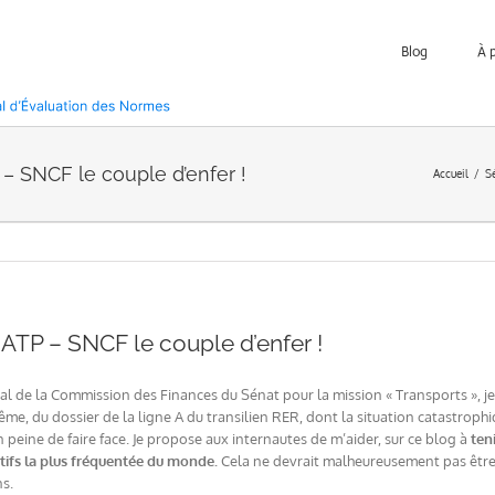
Blog
À 
– SNCF le couple d’enfer !
Accueil
S
RATP – SNCF le couple d’enfer !
l de la Commission des Finances du Sénat pour la mission « Transports », je n’
me, du dossier de la ligne A du transilien RER, dont la situation catastroph
n peine de faire face. Je propose aux internautes de m’aider, sur ce blog à
ten
ctifs la plus fréquentée du monde.
Cela ne devrait malheureusement pas être t
ns.