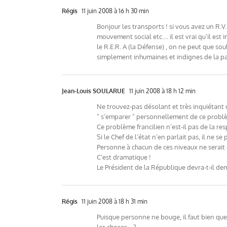
Régis
11 juin 2008 à 16 h 30 min
Bonjour les transports ! si vous avez un R.V.
mouvement social etc…. il est vrai qu’il es
le R.E.R. A (la Défense) , on ne peut que s
simplement inhumaines et indignes de la part
Jean-Louis SOULARUE
11 juin 2008 à 18 h 12 min
Ne trouvez-pas désolant et très inquiétant 
" s’emparer " personnellement de ce problè
Ce problème francilien n’est-il pas de la re
Si le Chef de l’état n’en parlait pas, il ne se 
Personne à chacun de ces niveaux ne serait 
C’est dramatique !
Le Président de la République devra-t-il dem
Régis
11 juin 2008 à 18 h 31 min
Puisque personne ne bouge, il faut bien que 