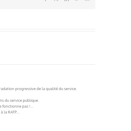
radation progressive de la qualité du service.
ns du service publique.
ne fonctionne pas !…
e à la RATP…