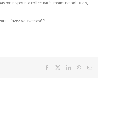
 pas moins pour la collectivité : moins de pollution,
!
eurs ! L’avez-vous essayé ?
Facebook
X
LinkedIn
WhatsApp
Email