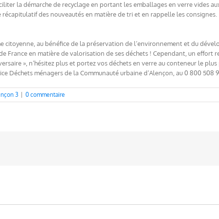
faciliter la démarche de recyclage en portant les emballages en verre vides aux
écapitulatif des nouveautés en matière de tri et en rappelle les consignes. 
he citoyenne, au bénéfice de la préservation de l’environnement et du déve
de France en matière de valorisation de ses déchets ! Cependant, un effort r
versaire », n’hésitez plus et portez vos déchets en verre au conteneur le plus
ervice Déchets ménagers de la Communauté urbaine d’Alençon, au 0 800 508 981.
ençon 3
|
0 commentaire