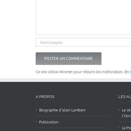
Ce site utilise Akismet pour réduire les indésirables.
En 
A PROPOS
LES AU
Biographie d’alain Lambert
Le si
l’Orn
Publication
Le Po