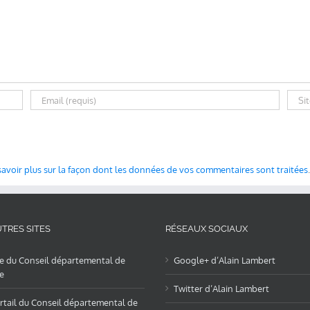
savoir plus sur la façon dont les données de vos commentaires sont traitées
.
TRES SITES
RÉSEAUX SOCIAUX
te du Conseil départemental de
Google+ d’Alain Lambert
e
Twitter d’Alain Lambert
rtail du Conseil départemental de