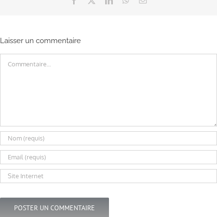
Facebook
X
LinkedIn
WhatsApp
Email
Laisser un commentaire
Commentaire