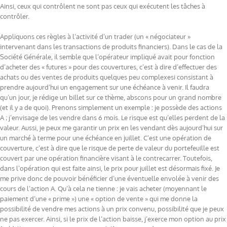
Ainsi, ceux qui contrôlent ne sont pas ceux qui exécutent les tâches à
contrôler.
Appliquons ces règles à l’activité d’un trader (un « négociateur »
intervenant dans les transactions de produits financiers). Dans le cas de la
Société Générale, il semble que l’opérateur impliqué avait pour fonction
d’acheter des « futures » pour des couvertures, c’est à dire d’effectuer des
achats ou des ventes de produits quelques peu complexesi consistant à
prendre aujourd’hui un engagement sur une échéance à venir. Il faudra
qu’un jour, je rédige un billet sur ce thème, abscons pour un grand nombre
(et il y a de quoi). Prenons simplement un exemple : je possède des actions
A ; j’envisage de les vendre dans 6 mois. Le risque est qu’elles perdent de la
valeur. Aussi, je peux me garantir un prix en les vendant dès aujourd’hui sur
un marché à terme pour une échéance en juillet. C’est une opération de
couverture, c’est à dire que le risque de perte de valeur du portefeuille est
couvert par une opération financière visant à le contrecarrer. Toutefois,
dans l’opération qui est faite ainsi, le prix pour juillet est désormais fixé. Je
me prive donc de pouvoir bénéficier d’une éventuelle envolée à venir des
cours de l’action A. Qu’à cela ne tienne : je vais acheter (moyennant le
paiement d’une « prime ») une « option de vente » qui me donne la
possibilité de vendre mes actions à un prix convenu, possibilité que je peux
ne pas exercer. Ainsi, si le prix de l’action baisse, j’exerce mon option au prix