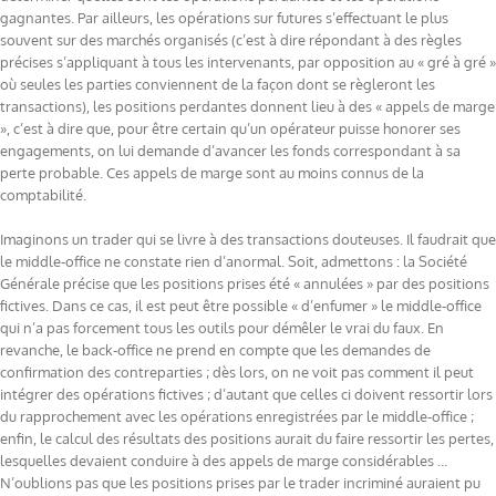
gagnantes. Par ailleurs, les opérations sur futures s’effectuant le plus
souvent sur des marchés organisés (c’est à dire répondant à des règles
précises s’appliquant à tous les intervenants, par opposition au « gré à gré »
où seules les parties conviennent de la façon dont se règleront les
transactions), les positions perdantes donnent lieu à des « appels de marge
», c’est à dire que, pour être certain qu’un opérateur puisse honorer ses
engagements, on lui demande d’avancer les fonds correspondant à sa
perte probable. Ces appels de marge sont au moins connus de la
comptabilité.
Imaginons un trader qui se livre à des transactions douteuses. Il faudrait que
le middle-office ne constate rien d’anormal. Soit, admettons : la Société
Générale précise que les positions prises été « annulées » par des positions
fictives. Dans ce cas, il est peut être possible « d’enfumer » le middle-office
qui n’a pas forcement tous les outils pour démêler le vrai du faux. En
revanche, le back-office ne prend en compte que les demandes de
confirmation des contreparties ; dès lors, on ne voit pas comment il peut
intégrer des opérations fictives ; d’autant que celles ci doivent ressortir lors
du rapprochement avec les opérations enregistrées par le middle-office ;
enfin, le calcul des résultats des positions aurait du faire ressortir les pertes,
lesquelles devaient conduire à des appels de marge considérables …
N’oublions pas que les positions prises par le trader incriminé auraient pu