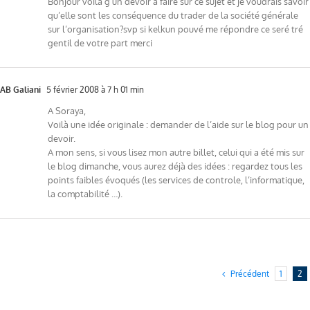
Bonjour voila g un devoir a faire sur ce sujet et je voudrais savoir
qu’elle sont les conséquence du trader de la société générale
sur l’organisation?svp si kelkun pouvé me répondre ce seré tré
gentil de votre part merci
AB Galiani
5 février 2008 à 7 h 01 min
A Soraya,
Voilà une idée originale : demander de l’aide sur le blog pour un
devoir.
A mon sens, si vous lisez mon autre billet, celui qui a été mis sur
le blog dimanche, vous aurez déjà des idées : regardez tous les
points faibles évoqués (les services de controle, l’informatique,
la comptabilité …).
Précédent
1
2