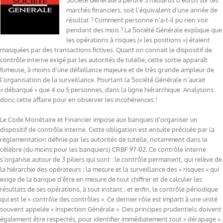
Société Générale à perdre 5 milliards d’euros sur les
marchés financiers, soit l’équivalent d’une année de
résultat ? Comment personne n’a-t-il pu rien voir
pendant des mois ? La Société Générale explique que
les opérations à risques (« les positions ») étaient
masquées par des transactions fictives. Quant on connait le dispositif de
contrôle interne exigé par les autorités de tutelle, cette sortie apparaît
fumeuse, à moins d’une défaillance majeure et de très grande ampleur de
l’organisation de la surveillance. Pourtant la Société Générale n’aurait
« débarqué » que 4 ou 5 personnes, dans la ligne hiérarchique. Analysons
donc cette affaire pour en observer les incohérences !
Le Code Monétaire et Financier impose aux banques d’organiser un
dispositif de contrôle interne. Cette obligation est ensuite précisée par la
règlementation définie par les autorités de tutelle, notamment dans le
célèbre (du moins pour les banquiers) CRBF 97-02. Ce contrôle interne
s’organise autour de 3 piliers qui sont : le contrôle permanent, qui relève de
la hiérarchie des opérateurs ; la mesure et la surveillance des « risques » qui
exige de la banque d’être en mesure de tout chiffrer et de calculer les
résultats de ses opérations, à tout instant ; et enfin, le contrôle périodique
qui est le « contrôle des contrôles ». Ce dernier rôle est imparti à une unité
souvent appelée « Inspection Générale ». Des principes prudentiels doivent
également être respectés, pour identifier immédiatement tout « dérapage ».