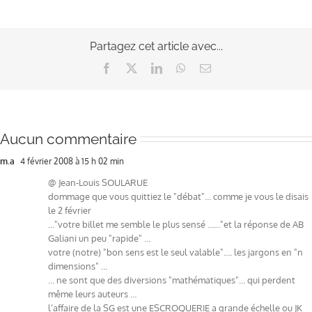
Partagez cet article avec...
Facebook
X
LinkedIn
WhatsApp
Email
Aucun commentaire
m.a
4 février 2008 à 15 h 02 min
@ Jean-Louis SOULARUE
dommage que vous quittiez le "débat"… comme je vous le disais
le 2 février
…"votre billet me semble le plus sensé ……"et la réponse de AB
Galiani un peu "rapide" …
votre (notre) "bon sens est le seul valable"…. les jargons en "n
dimensions" …
… ne sont que des diversions "mathématiques"… qui perdent
même leurs auteurs …
l’affaire de la SG est une ESCROQUERIE a grande échelle ou JK