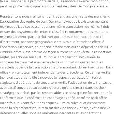
fixé à l’avance ; si le prix monte au delà, je renonce à exercer mon option,
perd ma prime mais gagne le supplément de valeur de mon portefeuille.
Représentons nous maintenant un trader dans une « salle des marchés ».
L’application des règles du contrôle interne veut qu’il existe un montant
maximal qu’il puisse passer pour une même transaction ; de même, il doit
exister des « systèmes de limites », c’est à dire notamment des montants
maxima par contrepartie (celui avec qui on passe contrat), par nature
d’instrument, par zone géographique etc. Dès que le trader a effectué
l’opération, un service, en principe proche mais qui ne dépend pas de lui, le
« middle office », est informé de façon automatique et vérifie le respect des
règles, puis donne son aval. Pour que la transaction soit validée, la
contrepartie transmet une demande de confirmation qui reprend les
caractéristiques de la transaction (nature, montant, durée, taux …) au « back
office », unité totalement indépendante des précédents. Ce dernier vérifie
leur exactitude, contrôle à nouveau le respect des règles (limites) et
s’agissant d’opérations de couverture, vérifie l’adéquation de la transaction
avec l’actif couvert et, au besoin, s’assure qu’elle s’inscrit dans les choix
stratégiques arrêtés par les responsables ; ce n’est qu’une fois reconnue la
conformité que la confirmation est envoyée ; enfin, ce même back office –
ou parfois un « contrôleur des risques » – va calculer, quotidiennement
selon la réglementation, le résultat des « positions » prises, c’est à dire va
déterminer quelles sont les opérations perdantes et les opérations