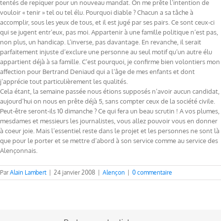
tentés de repiquer pour un nouveau mandat. On me prête l’intention de
vouloir « tenir » tel ou tel élu. Pourquoi diable ? Chacun a sa tâche à
accomplir, sous les yeux de tous, et il est jugé par ses pairs. Ce sont ceux-ci
qui se jugent entr’eux, pas moi. Appartenir à une famille politique n’est pas,
non plus, un handicap. L’inverse, pas davantage. En revanche, il serait
parfaitement injuste d’exclure une personne au seul motif qu’un autre élu
appartient déjà à sa famille. C’est pourquoi, je confirme bien volontiers mon
affection pour Bertrand Deniaud qui a l’âge de mes enfants et dont
j’apprécie tout particulièrement les qualités.
Cela étant, la semaine passée nous étions supposés n’avoir aucun candidat,
aujourd’hui on nous en prête déjà 5, sans compter ceux de la société civile.
Peut-être seront-ils 10 dimanche ? Ce qui fera un beau scrutin ! A vos plumes,
mesdames et messieurs les journalistes, vous allez pouvoir vous en donner
à coeur joie. Mais l’essentiel reste dans le projet et les personnes ne sont là
que pour le porter et se mettre d’abord à son service comme au service des
Alençonnais.
Par
Alain Lambert
|
24 janvier 2008
|
Alençon
|
0 commentaire