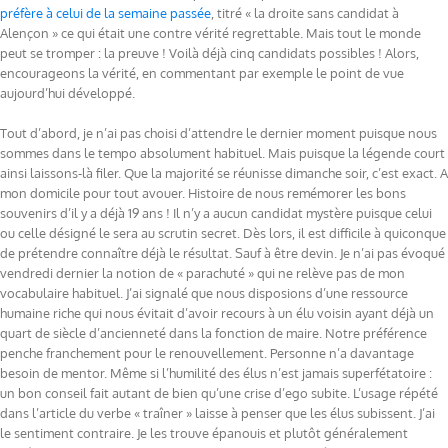
préfère à celui de la semaine passée
, titré « la droite sans candidat à
Alençon » ce qui était une contre vérité regrettable. Mais tout le monde
peut se tromper : la preuve ! Voilà déjà cinq candidats possibles ! Alors,
encourageons la vérité, en commentant par exemple le point de vue
aujourd’hui développé.
Tout d’abord, je n’ai pas choisi d’attendre le dernier moment puisque nous
sommes dans le tempo absolument habituel. Mais puisque la légende court
ainsi laissons-là filer. Que la majorité se réunisse dimanche soir, c’est exact. A
mon domicile pour tout avouer. Histoire de nous remémorer les bons
souvenirs d’il y a déjà 19 ans ! Il n’y a aucun candidat mystère puisque celui
ou celle désigné le sera au scrutin secret. Dès lors, il est difficile à quiconque
de prétendre connaître déjà le résultat. Sauf à être devin. Je n’ai pas évoqué
vendredi dernier la notion de « parachuté » qui ne relève pas de mon
vocabulaire habituel. J’ai signalé que nous disposions d’une ressource
humaine riche qui nous évitait d’avoir recours à un élu voisin ayant déjà un
quart de siècle d’ancienneté dans la fonction de maire. Notre préférence
penche franchement pour le renouvellement. Personne n’a davantage
besoin de mentor. Même si l’humilité des élus n’est jamais superfétatoire :
un bon conseil fait autant de bien qu’une crise d’ego subite. L’usage répété
dans l’article du verbe « traîner » laisse à penser que les élus subissent. J’ai
le sentiment contraire. Je les trouve épanouis et plutôt généralement