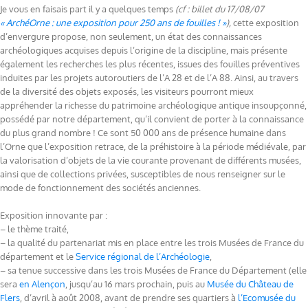
Je vous en faisais part il y a quelques temps
(cf : billet du 17/08/07
« ArchéOrne : une exposition pour 250 ans de fouilles ! »
),
cette exposition
d’envergure propose, non seulement, un état des connaissances
archéologiques acquises depuis l’origine de la discipline, mais présente
également les recherches les plus récentes, issues des fouilles préventives
induites par les projets autoroutiers de l’A 28 et de l’A 88. Ainsi, au travers
de la diversité des objets exposés, les visiteurs pourront mieux
appréhender la richesse du patrimoine archéologique antique insoupçonné,
possédé par notre département, qu’il convient de porter à la connaissance
du plus grand nombre ! Ce sont 50 000 ans de présence humaine dans
l’Orne que l’exposition retrace, de la préhistoire à la période médiévale, par
la valorisation d’objets de la vie courante provenant de différents musées,
ainsi que de collections privées, susceptibles de nous renseigner sur le
mode de fonctionnement des sociétés anciennes.
Exposition innovante par :
– le thème traité,
– la qualité du partenariat mis en place entre les trois Musées de France du
département et le
Service régional de l’Archéologie
,
– sa tenue successive dans les trois Musées de France du Département (elle
sera
en Alençon
, jusqu’au 16 mars prochain, puis au
Musée du Château de
Flers
, d’avril à août 2008, avant de prendre ses quartiers à
l’Ecomusée du