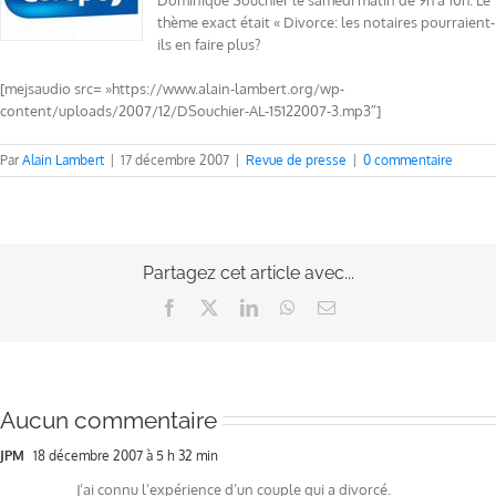
Dominique Souchier le samedi matin de 9h à 10h. Le
thème exact était « Divorce: les notaires pourraient-
ils en faire plus?
[mejsaudio src= »https://www.alain-lambert.org/wp-
content/uploads/2007/12/DSouchier-AL-15122007-3.mp3″]
Par
Alain Lambert
|
17 décembre 2007
|
Revue de presse
|
0 commentaire
Partagez cet article avec...
Facebook
X
LinkedIn
WhatsApp
Email
Aucun commentaire
JPM
18 décembre 2007 à 5 h 32 min
J’ai connu l’expérience d’un couple qui a divorcé.