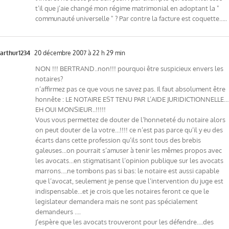
t’il que j’aie changé mon régime matrimonial en adoptant la "
communauté universelle " ? Par contre la facture est coquette…..
arthur1234
20 décembre 2007 à 22 h 29 min
NON !!! BERTRAND..non!!! pourquoi être suspicieux envers les
notaires?
n’affirmez pas ce que vous ne savez pas. Il faut absolument être
honnête : LE NOTAIRE EST TENU PAR L’AIDE JURIDICTIONNELLE…
EH OUI MONSIEUR..!!!!!
Vous vous permettez de douter de l’honneteté du notaire alors
on peut douter de la votre…!!!! ce n’est pas parce qu’il y eu des
écarts dans cette profession qu’ils sont tous des brebis
galeuses…on pourrait s’amuser à tenir les mêmes propos avec
les avocats…en stigmatisant l’opinion publique sur les avocats
marrons….ne tombons pas si bas: le notaire est aussi capable
que l’avocat, seulement je pense que l’intervention du juge est
indispensable…et je crois que les notaires feront ce que le
legislateur demandera mais ne sont pas spécialement
demandeurs ….
J’espère que les avocats trouveront pour les défendre….des