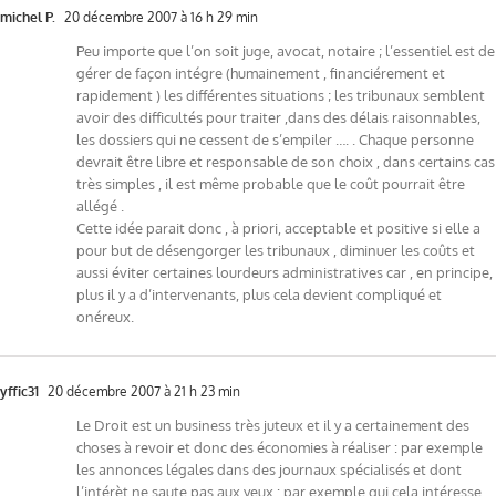
michel P.
20 décembre 2007 à 16 h 29 min
Peu importe que l’on soit juge, avocat, notaire ; l’essentiel est de
gérer de façon intégre (humainement , financiérement et
rapidement ) les différentes situations ; les tribunaux semblent
avoir des difficultés pour traiter ,dans des délais raisonnables,
les dossiers qui ne cessent de s’empiler …. . Chaque personne
devrait être libre et responsable de son choix , dans certains cas
très simples , il est même probable que le coût pourrait être
allégé .
Cette idée parait donc , à priori, acceptable et positive si elle a
pour but de désengorger les tribunaux , diminuer les coûts et
aussi éviter certaines lourdeurs administratives car , en principe,
plus il y a d’intervenants, plus cela devient compliqué et
onéreux.
yffic31
20 décembre 2007 à 21 h 23 min
Le Droit est un business très juteux et il y a certainement des
choses à revoir et donc des économies à réaliser : par exemple
les annonces légales dans des journaux spécialisés et dont
l’intérèt ne saute pas aux yeux : par exemple qui cela intéresse