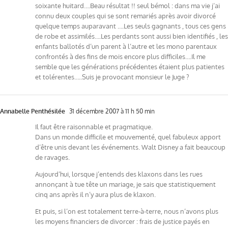
soixante huitard….Beau résultat !! seul bémol : dans ma vie j’ai
connu deux couples qui se sont remariés après avoir divorcé
quelque temps auparavant ….Les seuls gagnants , tous ces gens
de robe et assimilés….Les perdants sont aussi bien identifiés , les
enfants ballotés d’un parent à l’autre et les mono parentaux
confrontés à des fins de mois encore plus difficiles….Il me
semble que les générations précédentes étaient plus patientes
et tolérentes…..Suis je provocant monsieur le Juge ?
Annabelle Penthésilée
31 décembre 2007 à 11 h 50 min
Il faut être raisonnable et pragmatique.
Dans un monde difficile et mouvementé, quel fabuleux apport
d’être unis devant les événements. Walt Disney a fait beaucoup
de ravages.
Aujourd’hui, lorsque j’entends des klaxons dans les rues
annonçant à tue tête un mariage, je sais que statistiquement
cinq ans après il n’y aura plus de klaxon.
Et puis, si l’on est totalement terre-à-terre, nous n’avons plus
les moyens financiers de divorcer : frais de justice payés en