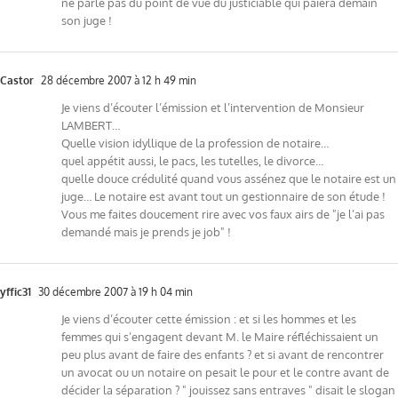
ne parle pas du point de vue du justiciable qui paiera demain
son juge !
Castor
28 décembre 2007 à 12 h 49 min
Je viens d’écouter l’émission et l’intervention de Monsieur
LAMBERT…
Quelle vision idyllique de la profession de notaire…
quel appétit aussi, le pacs, les tutelles, le divorce…
quelle douce crédulité quand vous assénez que le notaire est un
juge… Le notaire est avant tout un gestionnaire de son étude !
Vous me faites doucement rire avec vos faux airs de "je l’ai pas
demandé mais je prends je job" !
yffic31
30 décembre 2007 à 19 h 04 min
Je viens d’écouter cette émission : et si les hommes et les
femmes qui s’engagent devant M. le Maire réfléchissaient un
peu plus avant de faire des enfants ? et si avant de rencontrer
un avocat ou un notaire on pesait le pour et le contre avant de
décider la séparation ? " jouissez sans entraves " disait le slogan