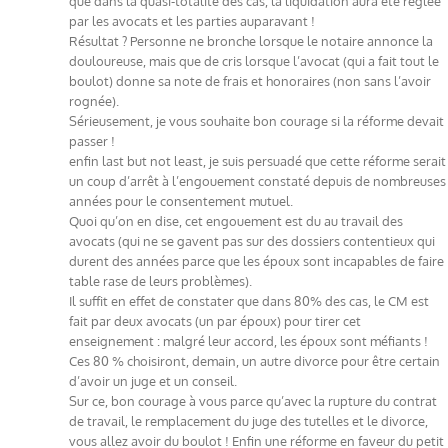
que dans la quasi-totalité des cas, la liquidation aura été réglée
par les avocats et les parties auparavant !
Résultat ? Personne ne bronche lorsque le notaire annonce la
douloureuse, mais que de cris lorsque l’avocat (qui a fait tout le
boulot) donne sa note de frais et honoraires (non sans l’avoir
rognée).
Sérieusement, je vous souhaite bon courage si la réforme devait
passer !
enfin last but not least, je suis persuadé que cette réforme serait
un coup d’arrêt à l’engouement constaté depuis de nombreuses
années pour le consentement mutuel.
Quoi qu’on en dise, cet engouement est du au travail des
avocats (qui ne se gavent pas sur des dossiers contentieux qui
durent des années parce que les époux sont incapables de faire
table rase de leurs problèmes).
Il suffit en effet de constater que dans 80% des cas, le CM est
fait par deux avocats (un par époux) pour tirer cet
enseignement : malgré leur accord, les époux sont méfiants !
Ces 80 % choisiront, demain, un autre divorce pour être certain
d’avoir un juge et un conseil.
Sur ce, bon courage à vous parce qu’avec la rupture du contrat
de travail, le remplacement du juge des tutelles et le divorce,
vous allez avoir du boulot ! Enfin une réforme en faveur du petit