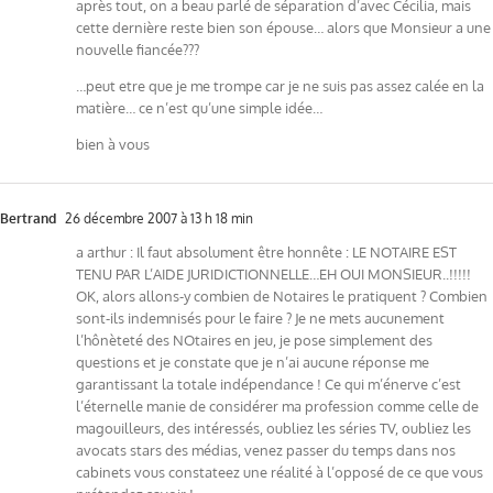
après tout, on a beau parlé de séparation d’avec Cécilia, mais
cette dernière reste bien son épouse… alors que Monsieur a une
nouvelle fiancée???
…peut etre que je me trompe car je ne suis pas assez calée en la
matière… ce n’est qu’une simple idée…
bien à vous
Bertrand
26 décembre 2007 à 13 h 18 min
a arthur : Il faut absolument être honnête : LE NOTAIRE EST
TENU PAR L’AIDE JURIDICTIONNELLE…EH OUI MONSIEUR..!!!!!
OK, alors allons-y combien de Notaires le pratiquent ? Combien
sont-ils indemnisés pour le faire ? Je ne mets aucunement
l’hônèteté des NOtaires en jeu, je pose simplement des
questions et je constate que je n’ai aucune réponse me
garantissant la totale indépendance ! Ce qui m’énerve c’est
l’éternelle manie de considérer ma profession comme celle de
magouilleurs, des intéressés, oubliez les séries TV, oubliez les
avocats stars des médias, venez passer du temps dans nos
cabinets vous constateez une réalité à l’opposé de ce que vous