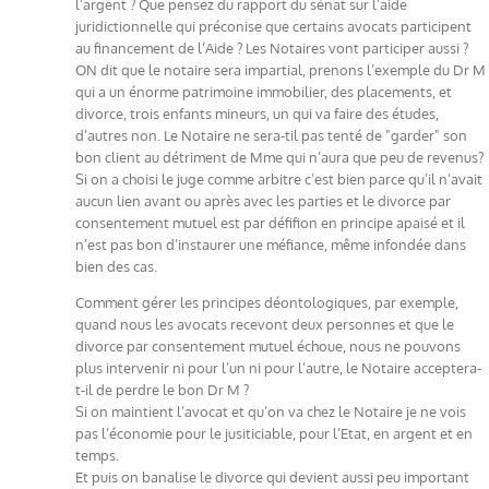
l’argent ? Que pensez du rapport du sénat sur l’aide
juridictionnelle qui préconise que certains avocats participent
au financement de l’Aide ? Les Notaires vont participer aussi ?
ON dit que le notaire sera impartial, prenons l’exemple du Dr M
qui a un énorme patrimoine immobilier, des placements, et
divorce, trois enfants mineurs, un qui va faire des études,
d’autres non. Le Notaire ne sera-til pas tenté de "garder" son
bon client au détriment de Mme qui n’aura que peu de revenus?
Si on a choisi le juge comme arbitre c’est bien parce qu’il n’avait
aucun lien avant ou après avec les parties et le divorce par
consentement mutuel est par défifion en principe apaisé et il
n’est pas bon d’instaurer une méfiance, même infondée dans
bien des cas.
Comment gérer les principes déontologiques, par exemple,
quand nous les avocats recevont deux personnes et que le
divorce par consentement mutuel échoue, nous ne pouvons
plus intervenir ni pour l’un ni pour l’autre, le Notaire acceptera-
t-il de perdre le bon Dr M ?
Si on maintient l’avocat et qu’on va chez le Notaire je ne vois
pas l’économie pour le jusiticiable, pour l’Etat, en argent et en
temps.
Et puis on banalise le divorce qui devient aussi peu important