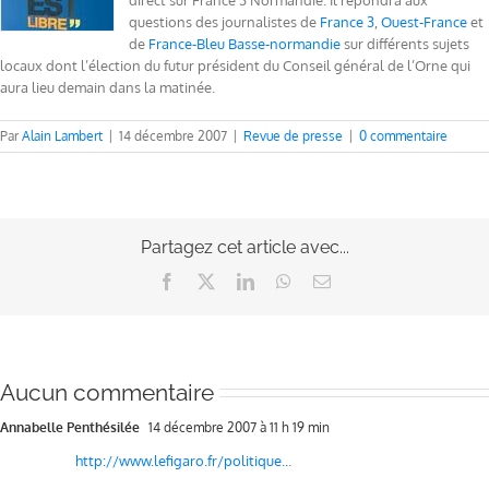
direct sur France 3 Normandie. Il répondra aux
questions des journalistes de
France 3
,
Ouest-France
et
de
France-Bleu Basse-normandie
sur différents sujets
locaux dont l’élection du futur président du Conseil général de l’Orne qui
aura lieu demain dans la matinée.
Par
Alain Lambert
|
14 décembre 2007
|
Revue de presse
|
0 commentaire
Partagez cet article avec...
Facebook
X
LinkedIn
WhatsApp
Email
Aucun commentaire
Annabelle Penthésilée
14 décembre 2007 à 11 h 19 min
http://www.lefigaro.fr/politique..
.