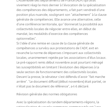
L’Assemblée des départements de France (ADF) qui avait
vivement réagi le mois dernier à l’évocation de la spécialisation
des compétences des départements, a fait part vendredi d’une
position plus nuancée, soulignant son "attachement" à la clause
générale de compétences. Elle avance une alternative, celle
d’une conférence territoriale, qui "donnerait la possibilité aux
collectivités locales de négocier entre elles, en début de
mandat, les modalités d’exercice des compétences
optionnelles".
Si l’idée d’une remise en cause de la clause générale de
compétences a survécu aux protestations de l’ADF, exit en
revanche la norme de dépenses s’imposant aux collectivités
locales, unanimement rejetée par les associations d’élus locaux.
Le pré-rapport remis début novembre avait pourtant ménagé
les susceptibilités en limitant l’évolution des dépenses à la
seule section de fonctionnement des collectivités locales.
Devant la presse, le sénateur s’est défendu d’avoir "fait marche
arrière". "Le document diffusé [début novembre] était partiel, ce
n’était pas le document de référence", a-t-il déclaré.
Révision générale des normes obligatoires
Avec la spécialisation du tandem départements-régions, la
rationalisation du couple communes-communautés est "une