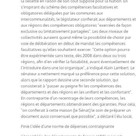
la sellette en raison de son coût supposé pour la Nation. En
s’inspirant du schéma des compétences facultatives et
obligatoires déléguées par les communes aux
intercommunalités, le législateur confierait aux départements et
aux régions des compétences obligatoires "exercées de façon
exclusive ou limitativement partagées". Les deux niveaux de
collectivités auraient quand même la possibilité de choisir par
voie de délibération en début de mandat les compétences
facultatives qu’elles souhaitent exercer. "Cette option pourra
être expérimentée sans texte, dès 2008 dans deux ou trois
régions, afin d’en vérifier la faisabilité, avant éventuellement de
l’introduire dans une loi organique", a indiqué Alain Lambert. Le
sénateur a nettement marqué sa préférence pour cette solution,
alors que le rapport dessine une seconde solution, qui
consisterait à "passer au peigne fin les compétences des
départements et des régions en les unifiant et les confortant".
En contrepartie d’un recentrage de leurs compétences, les
régions et départements obtiendraient des garanties. Pour cela,
"on confierait à cette maison [le Sénat] le soin de préparer un
document aussi consensuel que possible", a déclaré l’élu local.
Finie l’idée d’une norme de dépenses contraignante