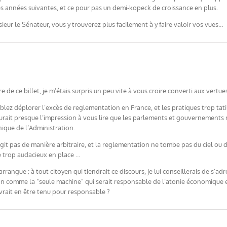
es années suivantes, et ce pour pas un demi-kopeck de croissance en plus.
ur le Sénateur, vous y trouverez plus facilement à y faire valoir vos vues…
re de ce billet, je m’étais surpris un peu vite à vous croire converti aux vertu
lez déplorer l’excès de reglementation en France, et les pratiques trop tati
rait presque l’impression à vous lire que les parlements et gouvernements n’y 
nique de l’Administration.
agit pas de manière arbitraire, et la reglementation ne tombe pas du ciel ou 
e trop audacieux en place …
arrangue ; à tout citoyen qui tiendrait ce discours, je lui conseillerais de s’a
ation comme la "seule machine" qui serait responsable de l’atonie économiqu
devrait en être tenu pour responsable ?