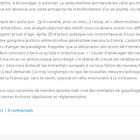
mettre, à encourager, à autoriser. La seule machine qui marche est celle qui inter
ce est devenue une vaste entreprise de transformation d’or en plomb. Ou le
le de l’autre jour : Qu’il nomme, pour un mois, à l’essai, un « déverrouilleur
échantillon, une analyse objective des motifs nous localisera toutes nos diffic
agents privés d’agir. Après 20 d’action publique non interrompue et à tous les
ne gangrène politico-administrative généralisée menace la France. L’autorité
 lors changer de paradigme. Rappeler que la déclaration des droits de l’Homme
 être contraint à faire ce qu’elle n’ordonne pas. » ! Cesser d’aménager des 
’une loi en un article unique ainsi rédigé « la liberté du travail est rétablie 
 ». Cela nous éviterait les entrechats auxquels il va nous falloir de nouveau
e à leur demande. J’ai trop longtemps cru que de nouvelles mesures technique
e de la France qui, sans le savoir, oppose un refus inconscient à la croissance.
e vous nous racontiez de manière apaisée mais crue des exemples de gaspillag
 saintes écritures législatives et réglementaires.
es
|
0 commentaire