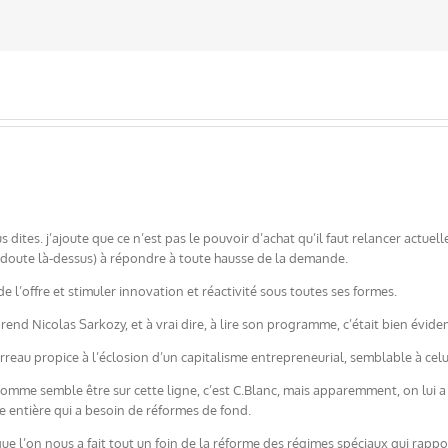
us dites. j’ajoute que ce n’est pas le pouvoir d’achat qu’il faut relancer actue
e doute là-dessus) à répondre à toute hausse de la demande.
de l’offre et stimuler innovation et réactivité sous toutes ses formes.
rend Nicolas Sarkozy, et à vrai dire, à lire son programme, c’était bien évid
n terreau propice à l’éclosion d’un capitalisme entrepreneurial, semblable à 
homme semble être sur cette ligne, c’est C.Blanc, mais apparemment, on lui a
ce entière qui a besoin de réformes de fond.
e l’on nous a fait tout un foin de la réforme des régimes spéciaux qui rappor