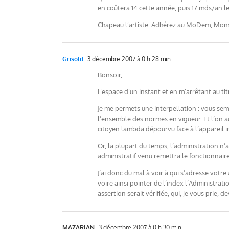
en coûtera 14 cette année, puis 17 mds/an l
Chapeau l’artiste. Adhérez au MoDem, Monsie
Grisold
3 décembre 2007 à 0 h 28 min
Bonsoir,
L’espace d’un instant et en m’arrêtant au tit
Je me permets une interpellation ; vous semb
l’ensemble des normes en vigueur. Et l’on au
citoyen lambda dépourvu face à l’appareil i
Or, la plupart du temps, l’administration n’
administratif venu remettra le fonctionnair
J’ai donc du mal à voir à qui s’adresse votre 
voire ainsi pointer de l’index l’Administr
assertion serait vérifiée, qui, je vous prie, 
MAZARIAN
3 décembre 2007 à 0 h 30 min