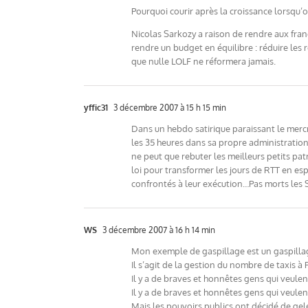
Pourquoi courir après la croissance lorsqu’
Nicolas Sarkozy a raison de rendre aux franç
rendre un budget en équilibre : réduire les 
que nulle LOLF ne réformera jamais.
yffic31
3 décembre 2007 à 15 h 15 min
Dans un hebdo satirique paraissant le mercr
les 35 heures dans sa propre administration …
ne peut que rebuter les meilleurs petits pa
loi pour transformer les jours de RTT en es
confrontés à leur exécution…Pas morts le
WS
3 décembre 2007 à 16 h 14 min
Mon exemple de gaspillage est un gaspilla
Il s’agit de la gestion du nombre de taxis à 
Il y a de braves et honnêtes gens qui veulen
Il y a de braves et honnêtes gens qui veulen
Mais les pouvoirs publics ont décidé de gel