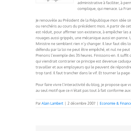
administrative à faciliter, à per
complique, qui menace. La Fran
Je renouvèle au Président de la République mon idée simp
ou renchéris au cours du précédent mois. A partir de cet 
est réduit, pour affirmer son existence, à empêcher les 
rouages aussi grippés, une mécanique aussi en panne. U
Ministre ne semblent rien n’y changer. Il leur faut dès
défendu par la loi ne peut être empêché, et nul ne peut
Prenons l’exemple des 35 heures. Finissons-en. Il suffit d
qui viendrait contrarier ce principe est devenue caduque
travailler et aux employeurs qui le peuvent de répondr
trop tard. Il faut trancher dans le vif. Et tourner la pag
Pour faire vivre l’interactivité du blog, je propose qu
au seul motif que ce n’était pas tout à fait conforme aux
Par
Alain Lambert
|
2 décembre 2007
|
Economie & Financ