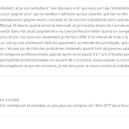
ésident, et je suis seNsible à "son discours vrai" qui nous sort de l’immobil
us pour gagner plus" qui ne semble s’adresser qu’aux salariés; que fait on des
vantage pour gagner moins, surtaxés et de surcroit culpabilisés alors que le
 effectué 35 heures quand arrive le mercredi, et je travaille 6mois de l’année
vestir dans ma selarl augmentera ma taxe professionnelle! quand on songe 
 plus drole c’est que non seulement je me fais l’effet d’un cheval de traie à la 
un sait qu’une profession libérale appartient au monde des privilégiés, que
l’on s’écrase sur de ridicules problèmes matériels, quand tant de pauvres sal
te catégorie professionnelle aspirait aprés avoir passé 5 à 7 ans d’études po
onsabilité professionnelle) ne cessent de s’accroitre; saans oublier la concu
 découragée en ce qui me concerne, je me sens pour le moins exclue et oubliée
oir à la télé.
cit commercial et plomber un peu plus les comptes de l’Etat (RTT de la fonc