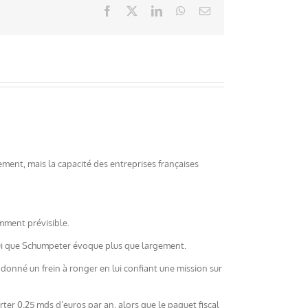
Facebook
X
LinkedIn
WhatsApp
Email
llement, mais la capacité des entreprises françaises
emment prévisible.
celui que Schumpeter évoque plus que largement.
 donné un frein à ronger en lui confiant une mission sur
ter 0.25 mds d’euros par an, alors que le paquet fiscal