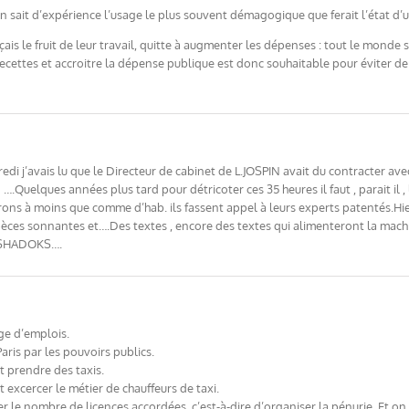
on sait d’expérience l’usage le plus souvent démagogique que ferait l’état d
ais le fruit de leur travail, quitte à augmenter les dépenses : tout le monde
recettes et accroitre la dépense publique est donc souhaitable pour éviter de 
edi j’avais lu que le Directeur de cabinet de L.JOSPIN avait du contracter a
.Quelques années plus tard pour détricoter ces 35 heures il faut , parait il , 
trons à moins que comme d’hab. ils fassent appel à leurs experts patentés.Hi
pèces sonnantes et….Des textes , encore des textes qui alimenteront la mach
s SHADOKS….
ge d’emplois.
Paris par les pouvoirs publics.
t prendre des taxis.
t excercer le métier de chauffeurs de taxi.
er le nombre de licences accordées, c’est-à-dire d’organiser la pénurie. Et o