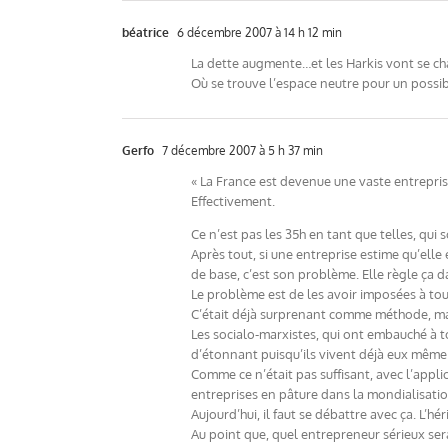
béatrice
6 décembre 2007 à 14 h 12 min
La dette augmente…et les Harkis vont se charg
Où se trouve l’espace neutre pour un possi
Gerfo
7 décembre 2007 à 5 h 37 min
« La France est devenue une vaste entrepris
Effectivement.
Ce n’est pas les 35h en tant que telles, qui
Après tout, si une entreprise estime qu’ell
de base, c’est son problème. Elle règle ça d
Le problème est de les avoir imposées à tou
C’était déjà surprenant comme méthode, mais
Les socialo-marxistes, qui ont embauché à to
d’étonnant puisqu’ils vivent déjà eux même
Comme ce n’était pas suffisant, avec l’appli
entreprises en pâture dans la mondialisatio
Aujourd’hui, il faut se débattre avec ça. L’h
Au point que, quel entrepreneur sérieux serai