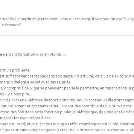
er de l’alourdir et le Président Uribe qu’est- ce qu’il va nous infliger ?Lui q
ble échange?
e de transformation d’or en plomb. » :
 sont un problème.
e est suffisamment rentable dans son secteur d’activité, vis à vis de sa conc
ans son dialogue social avec ses salariés.
s, y compris à ceux qui ne pouvaient pas se le permettre, en tapant dans la 
 il y a bien pire.
ur de bras une pléthore de fonctionnaires, pour s’acheter un électorat captif
 naturellement et grassement sur l’argent des contribuables), ont mis à mal
cation des 35h dans cette fonction publique pléthorique, ils signaient l’arrê
n après les avoir dépouillées.
éritage est lourd, et ce n’est pas quelques effet cosmétiques sur la réglement
t assez stupide pour s’engager à créer de la richesse nouvelle chez nous, alors