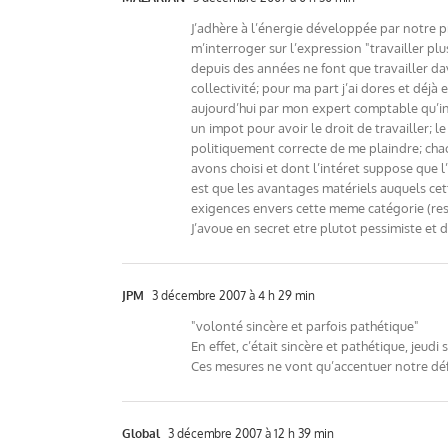
J’adhère à l’énergie développée par notre pr
m’interroger sur l’expression "travailler pl
depuis des années ne font que travailler da
collectivité; pour ma part j’ai dores et déjà
aujourd’hui par mon expert comptable qu’in
un impot pour avoir le droit de travailler; le
politiquement correcte de me plaindre; chac
avons choisi et dont l’intéret suppose que 
est que les avantages matériels auquels cet
exigences envers cette meme catégorie (resp
J’avoue en secret etre plutot pessimiste et
JPM
3 décembre 2007 à 4 h 29 min
"volonté sincère et parfois pathétique"
En effet, c’était sincère et pathétique, jeudi s
Ces mesures ne vont qu’accentuer notre défi
Global
3 décembre 2007 à 12 h 39 min