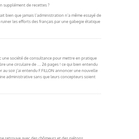
’un supplément de recettes ?
 sait bien que jamais l’administration n’a même essayé de
ruiner les efforts des français par une gabegie étatique
vec une société de consultance pour mettre en pratique
lire une circulaire de …. 26 pages ! ce qui bien entendu
er au soir j’ai entendu F.FILLON annoncer une nouvelle
ine administrative sans que leurs concepteurs soient
n se retrouve avec des chômeurs et des piétons