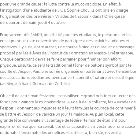
pour une grande cause : la lutte contre la mucoviscidose. En effet, à
l’instigation d’une étudiante de l’IUT, Sophie Chol, ils ont pris en charge
l’organisation des premières « Virades de l’Espoir » dans l’Orne qui se
dérouleront demain, jeudi 4 octobre.
Programme : dès 16h00, possibilité pour les étudiants, le personnel et les
enseignants du site universitaire de participer à des activités ludiques et
sportives. Il y aura, entre autres, une course à pied et un atelier de massage
proposé par les élèves de l’Institut de Formation en Masso-Kinésithérapie.
Chaque participant devra se faire parrainer pour financer son effort
physique. Ensuite, ce sera le traditionnel lâcher de ballons symbolisant le
souffle et l’espoir. Puis, une soirée organisée en partenariat avec l’ensemble
des associations étudiantes, avec concert, apéritif dînatoire et discothèque
(au Singe, à Saint-Germain-du-Corbéis).
Objectif de cette manifestation : sensibiliser le grand public et collecter des
fonds pour vaincre la mucoviscidose. Au-delà de la collecte, les « Virades de
l’espoir » donnent aux malades et à leurs familles le courage de continuer à
se battre et l’espoir de vaincre un jour la maladie. Au plan local, cette
grande fête conviviale a l’avantage de fédérer le monde étudiant pour
exprimer et marquer sa sensibilité et sa capacité à s’investir pour une cause
nationale. L’ensemble des bénéfices récolté sera, bien sûr, reversé à