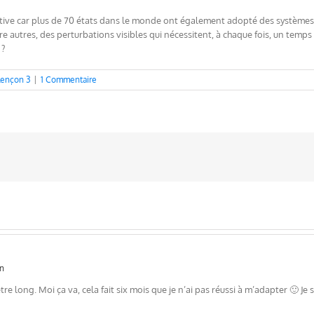
motive car plus de 70 états dans le monde ont également adopté des système
e autres, des perturbations visibles qui nécessitent, à chaque fois, un temps
 ?
lençon 3
|
1 Commentaire
in
re long. Moi ça va, cela fait six mois que je n’ai pas réussi à m’adapter 🙂 Je