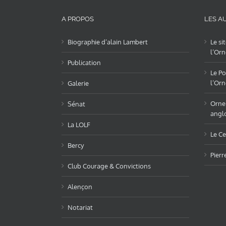
A PROPOS
LES AU
Biographie d’alain Lambert
Le si
l’Orn
Publication
Le Po
l’Orn
Galerie
OrneL
Sénat
angl
La LOLF
Le Ce
Bercy
Pierr
Club Courage & Convictions
Alençon
Notariat