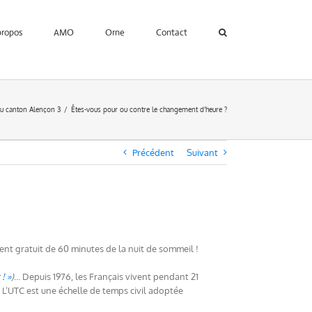
propos
AMO
Orne
Contact
du canton Alençon 3
Êtes-vous pour ou contre le changement d’heure ?
Précédent
Suivant
nt gratuit de 60 minutes de la nuit de sommeil !
 ! »
)
… Depuis 1976, les Français vivent pendant 21
. L’UTC est une échelle de temps civil adoptée