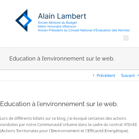
Passer
au
contenu
Education à l’environnement sur le web.
Précédent
Suivant
Education à l’environnement sur le web.
Lors de différents billets sur ce blog, j’ai évoqué certaines des actions
conduites par notre Communauté Urbaine dans le cadre du contrat ATEnEE
(
A
ctions
T
erritoriales pour l’
En
vironnement et l’
E
fficacité
E
nergétique).