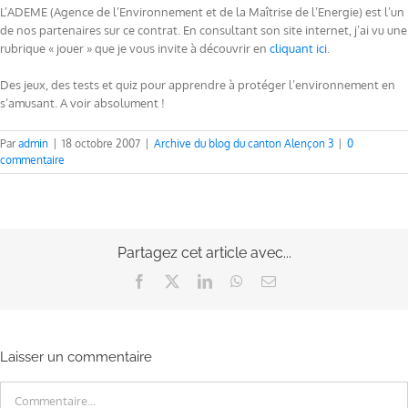
L’ADEME (Agence de l’Environnement et de la Maîtrise de l’Energie) est l’un
de nos partenaires sur ce contrat. En consultant son site internet, j’ai vu une
rubrique « jouer » que je vous invite à découvrir en
cliquant ici
.
Des jeux, des tests et quiz pour apprendre à protéger l’environnement en
s’amusant. A voir absolument !
Par
admin
|
18 octobre 2007
|
Archive du blog du canton Alençon 3
|
0
commentaire
Partagez cet article avec...
Facebook
X
LinkedIn
WhatsApp
Email
Laisser un commentaire
Commentaire