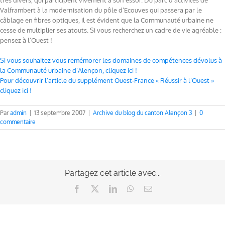
très divers, qui participent vivement à son essor. Du parc d’activités de
Valframbert à la modernisation du pôle d’Ecouves qui passera par le
câblage en fibres optiques, il est évident que la Communauté urbaine ne
cesse de multiplier ses atouts. Si vous recherchez un cadre de vie agréable :
pensez à l’Ouest !
Si vous souhaitez vous remémorer les domaines de compétences dévolus à
la Communauté urbaine d’Alençon, cliquez ici !
Pour découvrir l’article du supplément Ouest-France « Réussir à l’Ouest »
cliquez ici !
Par
admin
|
13 septembre 2007
|
Archive du blog du canton Alençon 3
|
0
commentaire
Partagez cet article avec...
Facebook
X
LinkedIn
WhatsApp
Email