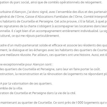
upation du parc social, ainsi que de comités opérationnels de relogement.
rbaine d’Alençon, j’ai donc signé, avec l’ensemble des élus et des partenair
l général de l’Orne, Caisse d’Allocations Familiales de l’Orne, Comité Inter
 habitants de Courteille et Perseigne. Cet acte prouve, s’il le fallait, à quel
es signataires de la charte s’obligent à accompagner les locataires dans l
ionnelle. Il s’agit bien d’un accompagnement entièrement individualisé. La sig
culturel, ce qui me réjouis particulièrement.
adre d’un multi-partenariat solide et efficace et associe les résidents des qua
ment, le dialogue et les échanges avec les habitants des quartiers de Courtei
ne meilleure réussite. Par ailleurs, ces quartiers ont une histoire. Aussi, est
ne exceptionnelle pour Alençon sont :
s quartiers de Courteille et Perseigne, sans leur en faire porter le coût.
 destruction, la reconstruction et la rénovation de logements ne répondant pl
A par la valorisation de ces quartiers.
mble de la ville.
gration de Courteille et Perseigne dans la vie de la cité.
aintenant au quartier de Courteille. Ce sont près de 1 000 logements qui vo