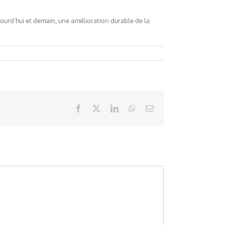
jourd’hui et demain, une amélioration durable de la
Facebook
X
LinkedIn
WhatsApp
Email