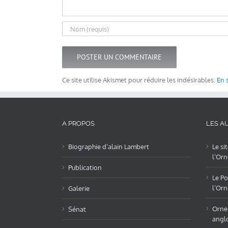
Ce site utilise Akismet pour réduire les indésirables.
En 
A PROPOS
LES AU
Biographie d’alain Lambert
Le si
l’Orn
Publication
Le Po
l’Orn
Galerie
OrneL
Sénat
angl