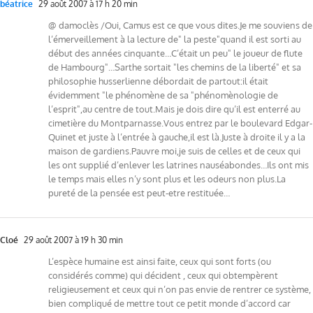
béatrice
29 août 2007 à 17 h 20 min
@ damoclès /Oui, Camus est ce que vous dites.Je me souviens de
l’émerveillement à la lecture de" la peste"quand il est sorti au
début des années cinquante…C’était un peu" le joueur de flute
de Hambourg"…Sarthe sortait "les chemins de la liberté" et sa
philosophie husserlienne débordait de partout:il était
évidemment "le phénomène de sa "phénomènologie de
l’esprit",au centre de tout.Mais je dois dire qu’il est enterré au
cimetière du Montparnasse.Vous entrez par le boulevard Edgar-
Quinet et juste à l’entrée à gauche,il est là.Juste à droite il y a la
maison de gardiens.Pauvre moi,je suis de celles et de ceux qui
les ont supplié d’enlever les latrines nauséabondes…Ils ont mis
le temps mais elles n’y sont plus et les odeurs non plus.La
pureté de la pensée est peut-etre restituée…
Cloé
29 août 2007 à 19 h 30 min
L’espèce humaine est ainsi faite, ceux qui sont forts (ou
considérés comme) qui décident , ceux qui obtempèrent
religieusement et ceux qui n’on pas envie de rentrer ce système,
bien compliqué de mettre tout ce petit monde d’accord car