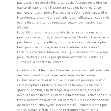
pas, aussi, d’un certain Thiers, qui avait, c’est peu de le dire, un
égo surdimensionné ! Et pourtant ces trois hommes, à leur
manière, ont servi notre France, plus qu’on ne pourrait le dire !
Napoléon lui a donné une administration efficace, un code civil,
et une Histoire, visant à remplacer celle (trop monarchiste)
d’avant.
Louis XIV lui a donné la conquête de terres lointaines, et un
prestige international, et aussi Versailles ! Ne faut il pas être un
peu, beaucoup, orgueilleux, pour prétendre construire le plus
beau palais au monde, et en faire la vitrine de la France?
Et dans les femmes? Mme de Stael, qui s’aimait autant que son
père (Necker) n’a t elle pas gtrandement fait pour aider les
"Lumières" a pénétré la France?
Quant aux humbles, il serait faux de toujours les mettre du coté
des "impuissants", qui ne peuvent peser sur le monde.
Ou bien alors, il faudrait oublier l’ascension prodigieuse d’un
certain capitaine breton, d’une petite famille, qui sacrifie la
gloire du combat, à la stratégie et au bons sens, et qui se
dévoua à un de nos rois, Charles V, laissant une France sans plus
trop d’occupation anglaise. Un homme qui eut l’infime honneur
de suivre son "employeur" (car en réalité, Charles V n’était pas
son souverain, c’était le Duc de Bretagne) à Saint Denis !