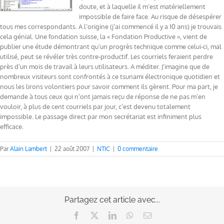
doute, et à laquelle il m’est matériellement
impossible de faire face. Au risque de désespérer
tous mes correspondants. A l’origine (j’ai commencé il y a 10 ans) je trouvais
cela génial. Une fondation suisse, la « Fondation Productive », vient de
publier une étude démontrant qu’un progrès technique comme celui-ci, mal
utilisé, peut se révéler très contre-productif. Les courriels feraient perdre
près d’un mois de travail à leurs utilisateurs. A méditer. J’imagine que de
nombreux visiteurs sont confrontés à ce tsunami électronique quotidien et
nous les lirons volontiers pour savoir comment ils gèrent. Pour ma part, je
demande à tous ceux qui n’ont jamais reçu de réponse de ne pas m’en
vouloir, à plus de cent courriels par jour, c’est devenu totalement
impossible. Le passage direct par mon secrétariat est infiniment plus
efficace.
Par
Alain Lambert
|
22 août 2007
|
NTIC
|
0 commentaire
Partagez cet article avec...
Facebook
X
LinkedIn
WhatsApp
Email