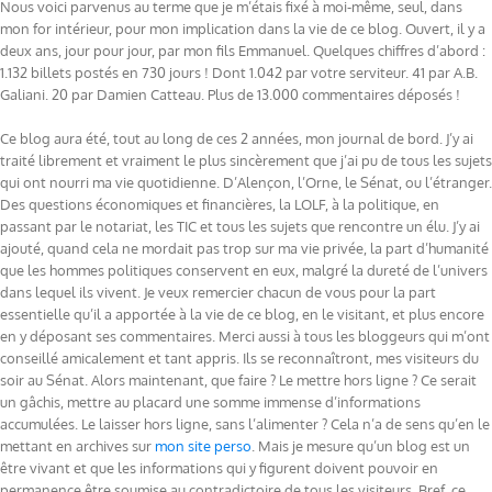
Nous voici parvenus au terme que je m’étais fixé à moi-même, seul, dans
mon for intérieur, pour mon implication dans la vie de ce blog. Ouvert, il y a
deux ans, jour pour jour, par mon fils Emmanuel. Quelques chiffres d’abord :
1.132 billets postés en 730 jours ! Dont 1.042 par votre serviteur. 41 par A.B.
Galiani. 20 par Damien Catteau. Plus de 13.000 commentaires déposés !
Ce blog aura été, tout au long de ces 2 années, mon journal de bord. J’y ai
traité librement et vraiment le plus sincèrement que j’ai pu de tous les sujets
qui ont nourri ma vie quotidienne. D’Alençon, l’Orne, le Sénat, ou l’étranger.
Des questions économiques et financières, la LOLF, à la politique, en
passant par le notariat, les TIC et tous les sujets que rencontre un élu. J’y ai
ajouté, quand cela ne mordait pas trop sur ma vie privée, la part d’humanité
que les hommes politiques conservent en eux, malgré la dureté de l’univers
dans lequel ils vivent. Je veux remercier chacun de vous pour la part
essentielle qu’il a apportée à la vie de ce blog, en le visitant, et plus encore
en y déposant ses commentaires. Merci aussi à tous les bloggeurs qui m’ont
conseillé amicalement et tant appris. Ils se reconnaîtront, mes visiteurs du
soir au Sénat. Alors maintenant, que faire ? Le mettre hors ligne ? Ce serait
un gâchis, mettre au placard une somme immense d’informations
accumulées. Le laisser hors ligne, sans l’alimenter ? Cela n’a de sens qu’en le
mettant en archives sur
mon site perso
. Mais je mesure qu’un blog est un
être vivant et que les informations qui y figurent doivent pouvoir en
permanence être soumise au contradictoire de tous les visiteurs. Bref, ce