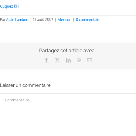
Cliquez là !
Par
Alain Lambert
|
13 août 2007
|
Alençon
|
0 commentaire
Partagez cet article avec...
Facebook
X
LinkedIn
WhatsApp
Email
Laisser un commentaire
Commentaire