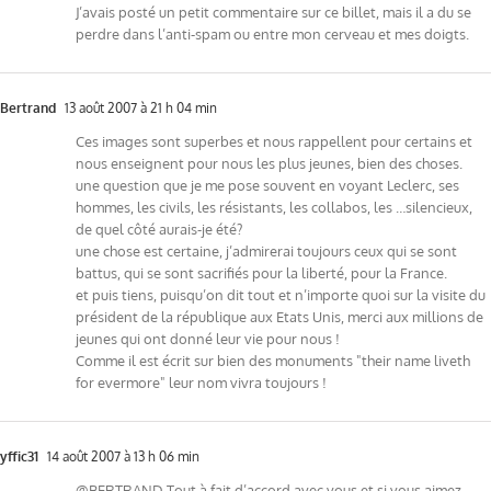
J’avais posté un petit commentaire sur ce billet, mais il a du se
perdre dans l’anti-spam ou entre mon cerveau et mes doigts.
Bertrand
13 août 2007 à 21 h 04 min
Ces images sont superbes et nous rappellent pour certains et
nous enseignent pour nous les plus jeunes, bien des choses.
une question que je me pose souvent en voyant Leclerc, ses
hommes, les civils, les résistants, les collabos, les …silencieux,
de quel côté aurais-je été?
une chose est certaine, j’admirerai toujours ceux qui se sont
battus, qui se sont sacrifiés pour la liberté, pour la France.
et puis tiens, puisqu’on dit tout et n’importe quoi sur la visite du
président de la république aux Etats Unis, merci aux millions de
jeunes qui ont donné leur vie pour nous !
Comme il est écrit sur bien des monuments "their name liveth
for evermore" leur nom vivra toujours !
yffic31
14 août 2007 à 13 h 06 min
@BERTRAND Tout à fait d’accord avec vous et si vous aimez