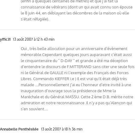
(enfin à quelques centaines de mètres) et que j’ai fait la
connaissance de vétérans (dont un qui avait connu son épouse
le 8 juin 44, en déblayant les décombres de la maison où elle
s’était réfugiée).
yffic31
13 août 2007 à 12 h 43 min
Oui , très belle allocution pour un anniversaire d’évènement
mémorable.Cependant quelques jours auparavant c’était aussi
le cinquantenaire du " D-DAY " et grande a été ma déception
d’entendre le discours de F.MITTERAND sans citer une seule fois
ni le Général de GAULLE ni l’exemple des Français des Forces
Libres. Commando KIEFFER i.e ) Il est vrai qu’il était déjà très
malade ….Personnellement j’ai eu l’honneur d’etre invité à une
inauguration d’ouvrage sous la présidence de Mme la
Maréchale et du Général MASSU. Cette 2 ème D.B. mérite notre
admiration et notre reconnaissance .Il n’y a pas qu’Alençon qui
s’en souvient….
Annabelle Penthésilée
13 août 2007 à 18 h 36 min