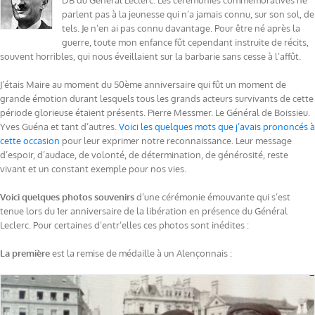
DB du Général Leclerc. Les cérémonies commémoratives ne
parlent pas à la jeunesse qui n’a jamais connu, sur son sol, de
tels. Je n’en ai pas connu davantage. Pour être né après la
guerre, toute mon enfance fût cependant instruite de récits,
souvent horribles, qui nous éveillaient sur la barbarie sans cesse à l’affût.
J’étais Maire au moment du 50ème anniversaire qui fût un moment de
grande émotion durant lesquels tous les grands acteurs survivants de cette
période glorieuse étaient présents. Pierre Messmer. Le Général de Boissieu.
Yves Guéna et tant d’autres.
Voici les quelques mots que j’avais prononcés à
cette occasion
pour leur exprimer notre reconnaissance. Leur message
d’espoir, d’audace, de volonté, de détermination, de générosité, reste
vivant et un constant exemple pour nos vies.
Voici quelques photos souvenirs
d’une cérémonie émouvante qui s’est
tenue lors du 1er anniversaire de la libération en présence du Général
Leclerc. Pour certaines d’entr’elles ces photos sont inédites :
La première
est la remise de médaille à un Alençonnais :