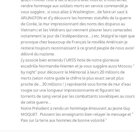
rendre hommage aux soldats morts en service commandé je
vous suggère , si vous allez à Washington , de faire un saut à
ARLINGTON et d’y découvrir les hommes statufiés de la guerre
de Corée, le mur impressionnant des noms des disparus au
Vietnam ( et les Vétérans qui viennent pleurer leurs camarades
notamment le jour de l’Indépendance….) etc. Malgré le rejet que
provoque chez beaucoup de Français le modèle Américain je
resterai toujours reconnaissant à ce grand peuple de nous avoir
délivré du nazisme.
J’y associe bien entendu l’URSS hote de notre glorieuse
escadrille Normandie-Niemen et je vous suggère aussi Moscou "
by night" pour découvrir le Mémorial à leurs 20 millions de
morts (selon notre guide le chifrre le plus exact serait plus
proche de….30 millions ! ) représenté sous forme de mur d’eau
rougie sur une longueur impressionnante et figurant les
torrents de sang versé par les combattants soviétiques au cours
de cette guerre…
Notre Président a rendu un hommage émouvant au jeune Guy
MOQUET . Puissent les enseignants bien relayer le message et "
Paix sur la terre aux hommes de bonne volonté "