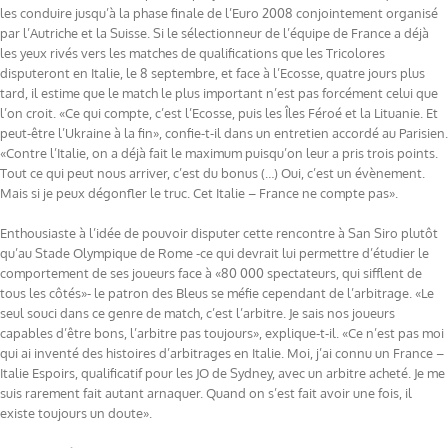
les conduire jusqu’à la phase finale de l’Euro 2008 conjointement organisé
par l’Autriche et la Suisse. Si le sélectionneur de l’équipe de France a déjà
les yeux rivés vers les matches de qualifications que les Tricolores
disputeront en Italie, le 8 septembre, et face à l’Ecosse, quatre jours plus
tard, il estime que le match le plus important n’est pas forcément celui que
l’on croit. «Ce qui compte, c’est l’Ecosse, puis les Îles Féroé et la Lituanie. Et
peut-être l’Ukraine à la fin», confie-t-il dans un entretien accordé au Parisien.
«Contre l’Italie, on a déjà fait le maximum puisqu’on leur a pris trois points.
Tout ce qui peut nous arriver, c’est du bonus (…) Oui, c’est un évènement.
Mais si je peux dégonfler le truc. Cet Italie – France ne compte pas».
Enthousiaste à l’idée de pouvoir disputer cette rencontre à San Siro plutôt
qu’au Stade Olympique de Rome -ce qui devrait lui permettre d’étudier le
comportement de ses joueurs face à «80 000 spectateurs, qui sifflent de
tous les côtés»- le patron des Bleus se méfie cependant de l’arbitrage. «Le
seul souci dans ce genre de match, c’est l’arbitre. Je sais nos joueurs
capables d’être bons, l’arbitre pas toujours», explique-t-il. «Ce n’est pas moi
qui ai inventé des histoires d’arbitrages en Italie. Moi, j’ai connu un France –
Italie Espoirs, qualificatif pour les JO de Sydney, avec un arbitre acheté. Je me
suis rarement fait autant arnaquer. Quand on s’est fait avoir une fois, il
existe toujours un doute».