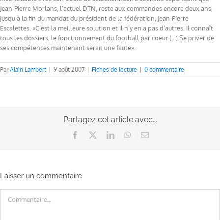
Jean-Pierre Morlans, l’actuel DTN, reste aux commandes encore deux ans,
jusqu’à la fin du mandat du président de la fédération, Jean-Pierre
Escalettes. «C’est la meilleure solution et il n’y en a pas d’autres. Il connaît
tous les dossiers, le fonctionnement du football par coeur (…) Se priver de
ses compétences maintenant serait une faute».
Par
Alain Lambert
|
9 août 2007
|
Fiches de lecture
|
0 commentaire
Partagez cet article avec...
Facebook
X
LinkedIn
WhatsApp
Email
Laisser un commentaire
Commentaire