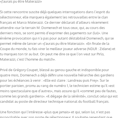
«J’aurais pu être Materazzi»
Si cette rencontre suscite déjà quelques interrogations dans l’esprit du
sélectionneur, elle marquera également les retrouvailles entre le clan
français et Marco Materazzi. Ce dernier déclarait d’ailleurs récemment
attendre «sur le terrain M. Domenech et tous ceux, qui, au cours des
derniers mois, se sont permis d’exprimer des jugements sur (lui)». Une
énième provocation qui n’a pas pour autant déstabilisé Domenech, qui se
permet même de lancer un «J’aurais pu être Materazzi». «En finale de la
Coupe du monde, tu fais virer le meilleur joueur adverse (NDLR : Zidane) et
tu marques ton tir au but. On peut me dire ce que l’on veut sur Pirlo,
Materazzi, c’est l’homme du match».
Privé de Grégory Coupet, blessé au genou gauche et indisponible pour
quatre mois, Domenech a déjà défini une nouvelle hiérarchie des gardiens
pour les échéances à venir : «Elle est claire : Landreau puis Frey». Sur le
portier parisien, promu au rang de numéro 1, le technicien estime qu’il «est
moins spectaculaire que d’autres», mais assure qu’il «commet peu de fautes,
comme les grands gardiens». «Il dégage de la sérénité», conclut celui qui est
candidat au poste de directeur technique national du football français.
Une fonction qui l’intéresse «plus que jamais» et qui, selon lui, n’est pas
inconciliable avec son poste de sélectionneur. Il souhaite cependant que