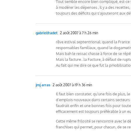
Tout semble encore bien compliqué, est-ce si d
à modérer les dépenses , il y a des recette
toujours des déficits qui s’ajouteront aux déf
gabrielfradet
2 août 2007 à 7 h 26 min
rêve estival septentrional: quand la France
responsables familiaux, quand le dogamatism
Mais bah le ressac chasse à force de se répét
Mais la facture…la Facture, à défaut de rup
Au fait qui me dire ce que fut la pmobilisat
jmj arras
2 août 2007 à 19 h 36 min
Il faut bien constater, qu’une fois de plus
d’emplois nouveaux dans certains secteurs de
faudrait enfin et une bonnes fois pour tou
efficacement est toujours préférable à un 
Cette même frilosité se rencontre avec le d
franchises qui permet, pour chacun, de se re