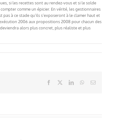
ues, si les recettes sont au rendez-vous et si le solde
s compter comme un épicier. En vérité, les gestionnaires
as à ce stade qu’ils s’exposeront à le clamer haut et
a l’exécution 2006 aux propositions 2008 pour chacun des
eviendra alors plus concret, plus réaliste et plus
Facebook
X
LinkedIn
WhatsApp
Email