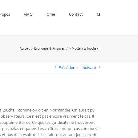
propos
AMO
Orne
Contact
Accueil
Economie & Finances
« Moulé à la louche » !
Précédent
Suivant
la louche » comme on dit en Normandie. On aurait pu
bservateurs. Ce n’est pas encore vraiment le cas. Il
 supplémentaires. Ce que les syndicats ne trouveront
rs pas hélas engagée. Les chiffres sont perçus comme s’il
pas des résultats ! Il serait tout autant judicieux de