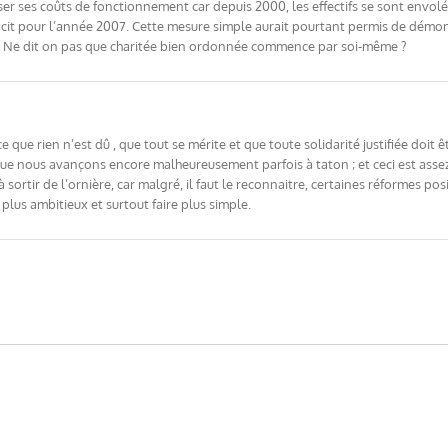
iser ses coûts de fonctionnement car depuis 2000, les effectifs se sont envo
ficit pour l’année 2007. Cette mesure simple aurait pourtant permis de démon
… Ne dit on pas que charitée bien ordonnée commence par soi-même ?
que rien n’est dû , que tout se mérite et que toute solidarité justifiée doit êt
que nous avançons encore malheureusement parfois à taton ; et ceci est assez 
 sortir de l’ornière, car malgré, il faut le reconnaitre, certaines réformes po
plus ambitieux et surtout faire plus simple.