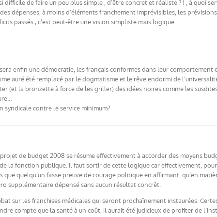
ifficile de faire un peu plus simple , d’être concret et réaliste ? ! , à quoi s
s, des dépenses, à moins d’éléments franchement imprévisibles, les prévisions
icits passés ; c’est peut-être une vision simpliste mais logique.
 sera enfin une démocratie, les français conformes dans leur comportement de
e auré été remplacé par le dogmatisme et le rêve endormi de l’universalité pa
er (et la bronzette à force de les griller) des idées noires comme les susdites
ture…
ion syndicale contre le service minimum?
, le projet de budget 2008 se résume effectivement à accorder des moyens bud
 la fonction publique. Il faut sortir de cette logique car effectivement, pour
tes que quelqu’un fasse preuve de courage politique en affirmant, qu’en mat
euro supplémentaire dépensé sans aucun résultat concrêt.
ébat sur les franchises médicales qui seront prochaînement instaurées. Certe
ndre compte que la santé à un coût, il aurait été judicieux de profiter de l’i