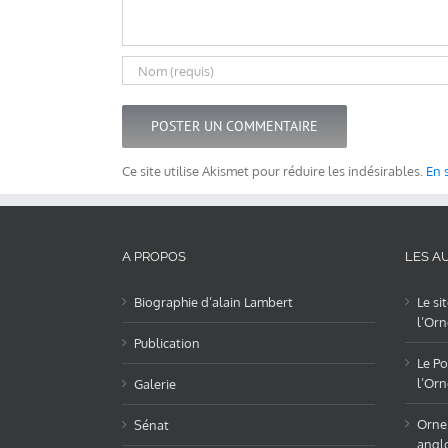
Ce site utilise Akismet pour réduire les indésirables.
En 
A PROPOS
LES AU
Biographie d’alain Lambert
Le si
l’Orn
Publication
Le Po
l’Orn
Galerie
OrneL
Sénat
angl