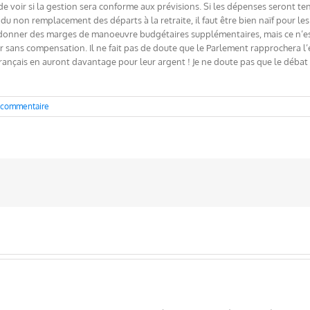
de voir si la gestion sera conforme aux prévisions. Si les dépenses seront ten
du non remplacement des départs à la retraite, il faut être bien naïf pour le
donner des marges de manoeuvre budgétaires supplémentaires, mais ce n’est p
imer sans compensation. Il ne fait pas de doute que le Parlement rapprocher
ançais en auront davantage pour leur argent ! Je ne doute pas que le débat d
 commentaire