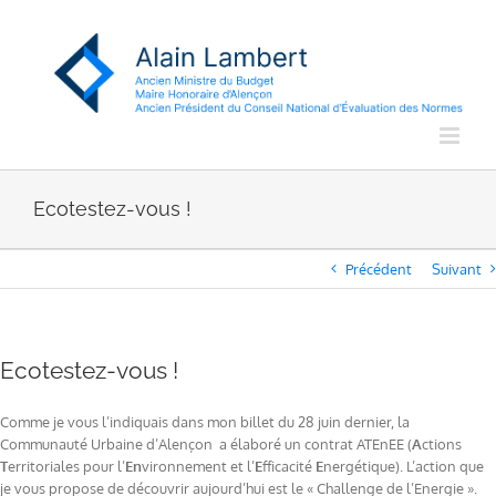
Passer
au
contenu
Ecotestez-vous !
Précédent
Suivant
Ecotestez-vous !
Comme je vous l’indiquais dans mon billet du 28 juin dernier, la
Communauté Urbaine d’Alençon a élaboré un contrat ATEnEE (
A
ctions
T
erritoriales pour l’
En
vironnement et l’
E
fficacité
E
nergétique). L’action que
je vous propose de découvrir aujourd’hui est le « Challenge de l’Energie ».