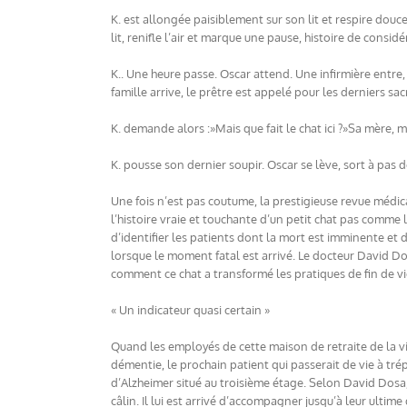
K. est allongée paisiblement sur son lit et respire douc
lit, renifle l’air et marque une pause, histoire de consid
K.. Une heure passe. Oscar attend. Une infirmière entre
famille arrive, le prêtre est appelé pour les derniers s
K. demande alors :»Mais que fait le chat ici ?»Sa mère, m
K. pousse son dernier soupir. Oscar se lève, sort à pas
Une fois n’est pas coutume, la prestigieuse revue médic
l’histoire vraie et touchante d’un petit chat pas comme 
d’identifier les patients dont la mort est imminente et de
lorsque le moment fatal est arrivé. Le docteur David Do
comment ce chat a transformé les pratiques de fin de vie
« Un indicateur quasi certain »
Quand les employés de cette maison de retraite de la vill
démentie, le prochain patient qui passerait de vie à tré
d’Alzheimer situé au troisième étage. Selon David Dosa, 
câlin. Il lui est arrivé d’accompagner jusqu’à leur ultim