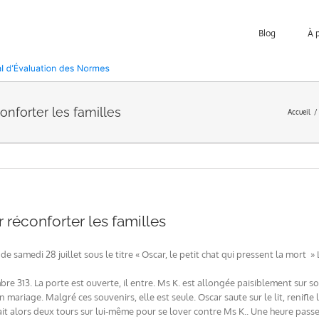
Blog
À 
onforter les familles
Accueil
r réconforter les familles
e samedi 28 juillet sous le titre « Oscar, le petit chat qui pressent la mort » Li
e 313. La porte est ouverte, il entre. Ms K. est allongée paisiblement sur so
 mariage. Malgré ces souvenirs, elle est seule. Oscar saute sur le lit, renifle 
 fait alors deux tours sur lui-même pour se lover contre Ms K.. Une heure passe.