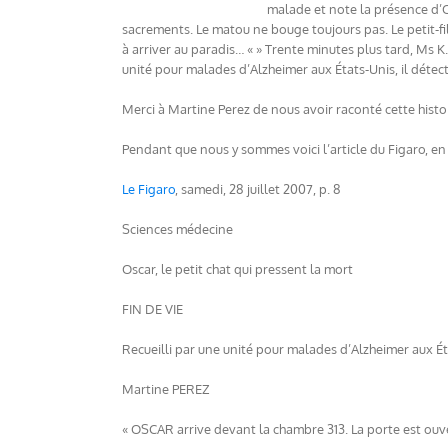
malade et note la présence d’O
sacrements. Le matou ne bouge toujours pas. Le petit-fils
à arriver au paradis… « » Trente minutes plus tard, Ms K
unité pour malades d’Alzheimer aux États-Unis, il détec
Merci à Martine Perez de nous avoir raconté cette histoi
Pendant que nous y sommes voici l’article du Figaro, en 
Le Figaro
, samedi, 28 juillet 2007, p. 8
Sciences médecine
Oscar, le petit chat qui pressent la mort
FIN DE VIE
Recueilli par une unité pour malades d’Alzheimer aux Éta
Martine PEREZ
« OSCAR arrive devant la chambre 313. La porte est ouve