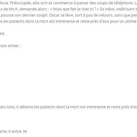
scar. Préoccupée, elle sort et commence à passer des coups de téléphone. La f
 de Ms K. demande alors : » Mais que fait le chat ici ? » Sa mère, maîtrisant s
. pousse son dernier soupir. Oscar se lève, sort à pas de velours, sans que p
te les patients dont la mort est imminente et reste près d’eux pour un ultime
re.
son entier :
ts-Unis, il détecte les patients dont la mort est imminente et reste près d’e
rte, il entre. M