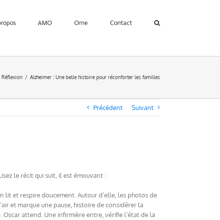
propos
AMO
Orne
Contact
Réflexion
Alzheimer : Une belle histoire pour réconforter les familles
Précédent
Suivant
sez le récit qui suit, il est émouvant :
n lit et respire doucement. Autour d’elle, les photos de
l’air et marque une pause, histoire de considérer la
 Oscar attend. Une infirmière entre, vérifie l’état de la