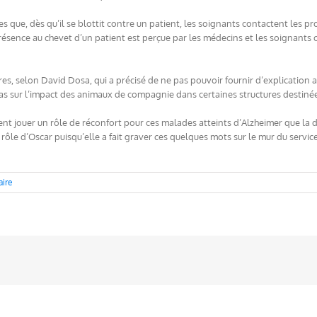
es que, dès qu’il se blottit contre un patient, les soignants contactent les 
e présence au chevet d’un patient est perçue par les médecins et les soignant
ires, selon David Dosa, qui a précisé de ne pas pouvoir fournir d’explication a
t cas sur l’impact des animaux de compagnie dans certaines structures destin
ient jouer un rôle de réconfort pour ces malades atteints d’Alzheimer que l
du rôle d’Oscar puisqu’elle a fait graver ces quelques mots sur le mur du serv
ire