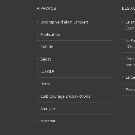
A PROPOS
LES AU
Biographie d’alain Lambert
Le si
l’Orn
Publication
Le Po
l’Orn
Galerie
OrneL
Sénat
angl
La LOLF
Le Ce
Bercy
Pierr
Club Courage & Convictions
Alençon
Notariat