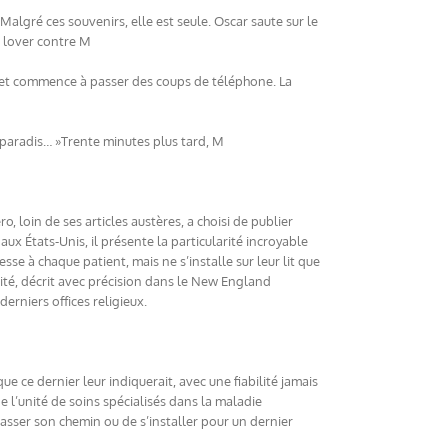
Malgré ces souvenirs, elle est seule. Oscar saute sur le
se lover contre M
ort et commence à passer des coups de téléphone. La
au paradis… »Trente minutes plus tard, M
loin de ses articles austères, a choisi de publier
ux États-Unis, il présente la particularité incroyable
esse à chaque patient, mais ne s’installe sur leur lit que
nité, décrit avec précision dans le New England
erniers offices religieux.
ue ce dernier leur indiquerait, avec une fiabilité jamais
e l’unité de soins spécialisés dans la maladie
passer son chemin ou de s’installer pour un dernier