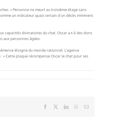
proches. « Personne ne meurt au troisième étage sans
s comme un indicateur quasi certain d’un décès imminent.
ux capacités divinatoires du chat. Oscar a-t-il des dons
ées aux personnes âgées.
a démence éloigne du monde rationnel. L’agence
ice : « Cette plaque récompense Oscar le chat pour ses
Facebook
X
LinkedIn
WhatsApp
Email