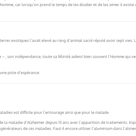
omme, car lorsqu’on prend le temps de les étudier et de les aimer il existe un
s terres exotiques l’avait elevé au rang d’animal sacré réputé avoir sept vie
e – , son indépendance, toute sa félinité aident bien souvent l’Homme qui v
e une piste d’espérance.
adies est difficile pour l’entourage ainsi que pour le malade.
de la maladie d’Alzheimer depuis 15 ans avec l’apparition de traitements. Es
générateurs de ces maladies. Faut-il encore utiliser l’aluminium dans l’alime