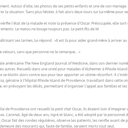
ement. Autour d’elle, les photos de ses petits-enfants et une de son mariage. 
érer la situation. Sans plus hésiter, il fait alors deux tours sur lui-même pour 
, vérifie l’état de la malade et note la présence d’Oscar. Préoccupée, elle s
acrements. Le matou ne bouge toujours pas. Le petit-fils de M
aîtrisant ses larmes, lui répond : »Il est là pour aider grand-mère à arriver 
 de velours, sans que personne ne le remarque… »
ale américaine The New England Journal of Medicine, dans son dernier numéro, 
les autres. Recueilli dans une unité pour malades d’Alzheimer à Rhode Island a
 se blottir alors contre eux pour leur apporter un ultime réconfort. Il s’intér
sa, gériatre à l’hôpital Rhode Island de Providence, travaillant dans cette u
, en prévoyant les décès, permettant d’organiser l’appel aux familles et les d
e de Providence ont recueilli le petit chat Oscar, ils étaient loin d’imaginer q
pas. L’animal, âgé de deux ans, tigré et blanc, a été adopté par le personnel d
Oscar fait des rondes régulières, observe les patients, les renifle avant de 
e demeure des mourants qui, faute de famille, seraient morts tout seul.