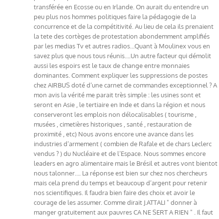
transférée en Ecosse ou en Irlande. On aurait du entendre un
peu plus nos hommes politiques faire la pédagogie de la
concurrence et de la compétitivité. Au lieu de cela ils prenaient
la tete des cortèges de protestation abondemment amplifiés
par les medias Tv et autres radios…Quant à Moulinex vous en
savez plus que nous tous réunis….Un autre facteur qui démolit
aussi les espoirs est le taux de change entre monnaies
dominantes. Comment expliquer les suppressions de postes
chez AIRBUS doté d’une carnet de commandes exceptionnel ? A
mon avis la vérité me parait très simple : les usines sont et
seront en Asie , le tertiaire en Inde et dans la région et nous
conserveront les emplois non délocalisables ( tourisme ,
musées , cimetières historiques , santé , restauration de
proximité , etc) Nous avons encore une avance dans les
industries d’armement ( combien de Rafale et de chars Leclerc
vendus ? ) du Nucléaire et de l’Espace. Nous sommes encore
leaders en agro alimentaire mais le Brésil et autres vont bientot
nous talonner…. La réponse est bien sur chez nos chercheurs
mais cela prend du temps et beaucoup d’argent pour retenir
nos scientifiques. Il faudra bien faire des choix et avoir le
courage de les assumer. Comme dirait J.ATTALI " donner à
manger gratuitement aux pauvres CA NE SERT A RIEN " . Il faut