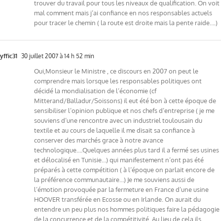
trouver du travail pour tous les niveaux de qualification. On voit
mal comment mais j’ai confiance en nos responsables actuels
pour tracer le chemin ( la route est droite mais la pente raide….)
yffic31
30 juillet 2007 à 14 h 52 min
Oui,Monsieur le Ministre , ce discours en 2007 on peut le
comprendre mais lorsque les responsables politiques ont
décidé la mondialisation de l’économie (cf
Mitterand/Balladur/Soissons) il eut été bon à cette époque de
sensibiliser l’opinion publique et nos chefs d’entreprise ( je me
souviens d’une rencontre avec un industriel toulousain du
textile et au cours de laquelle il me disait sa confiance à
conserver des marchés grace à notre avance
technologique….Quelques années plus tard il a fermé ses usines
et délocalisé en Tunisie…) qui manifestement n’ont pas été
préparés à cette compétition ( à l’époque on parlait encore de
la préférence communautaire…) Je me souviens aussi de
l’émotion provoquée par la fermeture en France d’une usine
HOOVER transférée en Ecosse ou en Irlande. On aurait du
entendre un peu plus nos hommes politiques faire la pédagogie
de la concurrence et de la compétitivité. Au lieu de cela ils