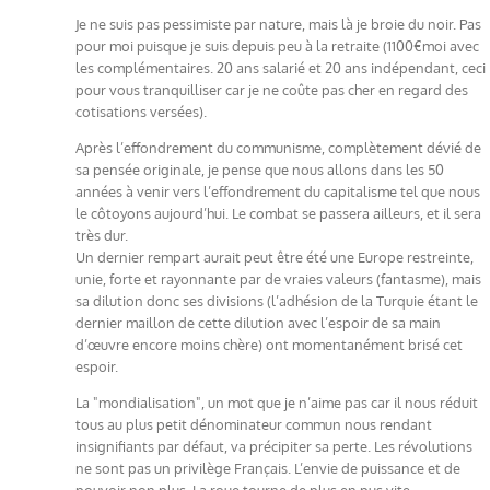
Je ne suis pas pessimiste par nature, mais là je broie du noir. Pas
pour moi puisque je suis depuis peu à la retraite (1100€moi avec
les complémentaires. 20 ans salarié et 20 ans indépendant, ceci
pour vous tranquilliser car je ne coûte pas cher en regard des
cotisations versées).
Après l’effondrement du communisme, complètement dévié de
sa pensée originale, je pense que nous allons dans les 50
années à venir vers l’effondrement du capitalisme tel que nous
le côtoyons aujourd’hui. Le combat se passera ailleurs, et il sera
très dur.
Un dernier rempart aurait peut être été une Europe restreinte,
unie, forte et rayonnante par de vraies valeurs (fantasme), mais
sa dilution donc ses divisions (l’adhésion de la Turquie étant le
dernier maillon de cette dilution avec l’espoir de sa main
d’œuvre encore moins chère) ont momentanément brisé cet
espoir.
La "mondialisation", un mot que je n’aime pas car il nous réduit
tous au plus petit dénominateur commun nous rendant
insignifiants par défaut, va précipiter sa perte. Les révolutions
ne sont pas un privilège Français. L’envie de puissance et de
pouvoir non plus. La roue tourne de plus en pus vite.