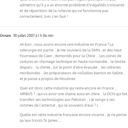
admettre qu’il y a un énorme problème d’inégalités croissante
et de répartition de la richesse qui ne fonctionne pas
correctement, loin s’en faut !
Ornais
30 juillet 2007 à 1 h 06 min
Ah bon , nous avons encore une industrie en France ? La
siderurgie est partie .. Je me souviens de la SMN , et des Haut
Fourneaux de Caen , demontés pour la Chine … Les usines de
voitures en chomage technique en haute normandie .. le textile
disparu .. la chimie , sur le point d’etre évacuée .. les cidreries
moribondes .. les préparateurs de vollailles bientot en faillite ..
et je passe a propos de Moulinex
Quel est donc cette industrie qui reste encore en France …
AIRBUS ? ..qui va avoir une chaine aussi en chine .. la DCN qui fait
transfert ses technologies aux Pakistan .. ( Je songe a ses
victimes de l’attentat , qui se souviens d’eux ? ) ..
Quelle est cette industrie française encore vivante .. je ne pense
qu’aux tricots St James …