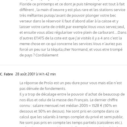
Floride ce printemps et ce dont je puis témoigner est tout à fait
différent , la main d’oeuvre y est plus rare et les stations service
très méfiantes puisqu’avant de pouvoir plonger votre bec
verseur dans le réservoir il faut d’abord aller à la caisse et y
laisser votre carte de crédit,par exemple.Vous vous servez,seul,
et ensuite vous allez régulariser votre plein de carburant….Dans
d’autres ETATS de la cote est que j’ai visités il y a 4 ans c’est la
meme chose en ce qui concerne les services.Vous n’auriez pas
forcé un peu sur la téquila,cher Normand, et vous etre trompé
de pays ? Cordialement
C. Fabre
28 août 2007 à 14 h 42 min
La réponse de Prolo est un peu dure pour vous mais elle n’est
pas dénuée de fondements.
Il y a trop de décalage entre le pouvoir d’achat de beaucoup de
nos élus et celui de la masse des Français. Le dernier chiffre
connu : salaire mensuel net médian 2005 = 1528 € (50% en
dessous et 50% en dessus). Ne sont pris en compte dans ce
calcul que les salariés à temps complet du privé et semi public.
Ne sont pas pris en compte les temps partiels (caissières etc.).