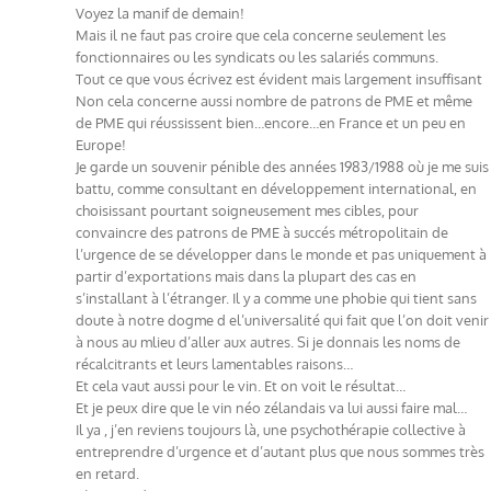
Voyez la manif de demain!
Mais il ne faut pas croire que cela concerne seulement les
fonctionnaires ou les syndicats ou les salariés communs.
Tout ce que vous écrivez est évident mais largement insuffisant
Non cela concerne aussi nombre de patrons de PME et même
de PME qui réussissent bien…encore…en France et un peu en
Europe!
Je garde un souvenir pénible des années 1983/1988 où je me suis
battu, comme consultant en développement international, en
choisissant pourtant soigneusement mes cibles, pour
convaincre des patrons de PME à succés métropolitain de
l’urgence de se développer dans le monde et pas uniquement à
partir d’exportations mais dans la plupart des cas en
s’installant à l’étranger. Il y a comme une phobie qui tient sans
doute à notre dogme d el’universalité qui fait que l’on doit venir
à nous au mlieu d’aller aux autres. Si je donnais les noms de
récalcitrants et leurs lamentables raisons…
Et cela vaut aussi pour le vin. Et on voit le résultat…
Et je peux dire que le vin néo zélandais va lui aussi faire mal…
Il ya , j’en reviens toujours là, une psychothérapie collective à
entreprendre d’urgence et d’autant plus que nous sommes très
en retard.