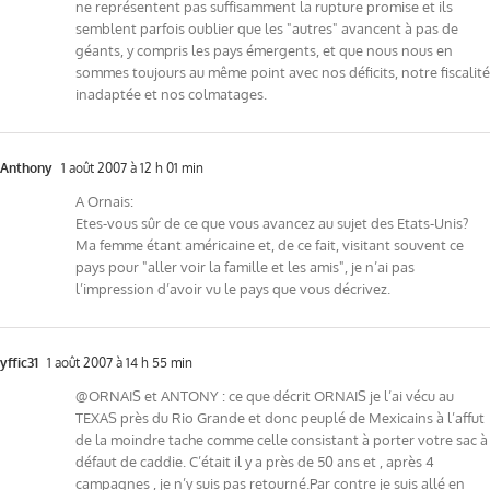
ne représentent pas suffisamment la rupture promise et ils
semblent parfois oublier que les "autres" avancent à pas de
géants, y compris les pays émergents, et que nous nous en
sommes toujours au même point avec nos déficits, notre fiscalité
inadaptée et nos colmatages.
Anthony
1 août 2007 à 12 h 01 min
A Ornais:
Etes-vous sûr de ce que vous avancez au sujet des Etats-Unis?
Ma femme étant américaine et, de ce fait, visitant souvent ce
pays pour "aller voir la famille et les amis", je n’ai pas
l’impression d’avoir vu le pays que vous décrivez.
yffic31
1 août 2007 à 14 h 55 min
@ORNAIS et ANTONY : ce que décrit ORNAIS je l’ai vécu au
TEXAS près du Rio Grande et donc peuplé de Mexicains à l’affut
de la moindre tache comme celle consistant à porter votre sac à
défaut de caddie. C’était il y a près de 50 ans et , après 4
campagnes , je n’y suis pas retourné.Par contre je suis allé en