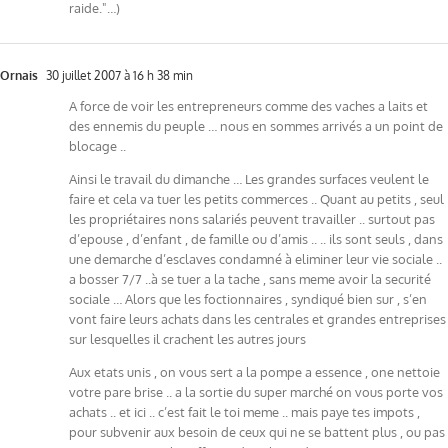
raide."…)
Ornais
30 juillet 2007 à 16 h 38 min
A force de voir les entrepreneurs comme des vaches a laits et
des ennemis du peuple … nous en sommes arrivés a un point de
blocage ..
Ainsi le travail du dimanche … Les grandes surfaces veulent le
faire et cela va tuer les petits commerces .. Quant au petits , seul
les propriétaires nons salariés peuvent travailler .. surtout pas
d’epouse , d’enfant , de famille ou d’amis .. .. ils sont seuls , dans
une demarche d’esclaves condamné à eliminer leur vie sociale ..
a bosser 7/7 ..à se tuer a la tache , sans meme avoir la securité
sociale … Alors que les foctionnaires , syndiqué bien sur , s’en
vont faire leurs achats dans les centrales et grandes entreprises
sur lesquelles il crachent les autres jours
Aux etats unis , on vous sert a la pompe a essence , one nettoie
votre pare brise .. a la sortie du super marché on vous porte vos
achats .. et ici .. c’est fait le toi meme .. mais paye tes impots ,
pour subvenir aux besoin de ceux qui ne se battent plus , ou pas