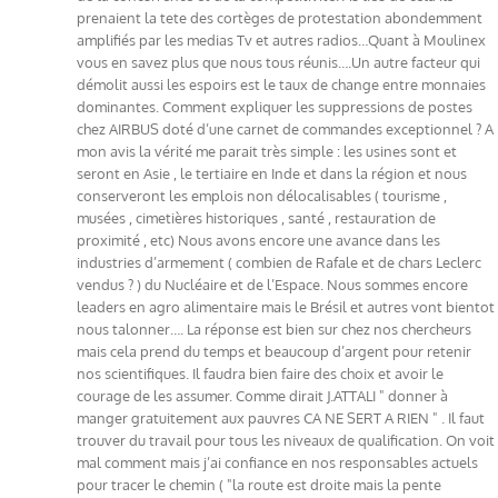
prenaient la tete des cortèges de protestation abondemment
amplifiés par les medias Tv et autres radios…Quant à Moulinex
vous en savez plus que nous tous réunis….Un autre facteur qui
démolit aussi les espoirs est le taux de change entre monnaies
dominantes. Comment expliquer les suppressions de postes
chez AIRBUS doté d’une carnet de commandes exceptionnel ? A
mon avis la vérité me parait très simple : les usines sont et
seront en Asie , le tertiaire en Inde et dans la région et nous
conserveront les emplois non délocalisables ( tourisme ,
musées , cimetières historiques , santé , restauration de
proximité , etc) Nous avons encore une avance dans les
industries d’armement ( combien de Rafale et de chars Leclerc
vendus ? ) du Nucléaire et de l’Espace. Nous sommes encore
leaders en agro alimentaire mais le Brésil et autres vont bientot
nous talonner…. La réponse est bien sur chez nos chercheurs
mais cela prend du temps et beaucoup d’argent pour retenir
nos scientifiques. Il faudra bien faire des choix et avoir le
courage de les assumer. Comme dirait J.ATTALI " donner à
manger gratuitement aux pauvres CA NE SERT A RIEN " . Il faut
trouver du travail pour tous les niveaux de qualification. On voit
mal comment mais j’ai confiance en nos responsables actuels
pour tracer le chemin ( "la route est droite mais la pente