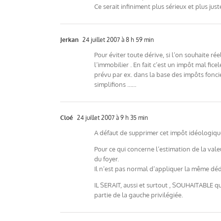
Ce serait infiniment plus sérieux et plus jus
Jerkan
24 juillet 2007 à 8 h 59 min
Pour éviter toute dérive, si l’on souhaite ré
l’immobilier . En fait c’est un impôt mal fi
prévu par ex. dans la base des impôts fonci
simplifions ……
Cloé
24 juillet 2007 à 9 h 35 min
A défaut de supprimer cet impôt idéologique 
Pour ce qui concerne l’estimation de la vale
du foyer.
Il n’est pas normal d’appliquer la même déd
IL SERAIT, aussi et surtout , SOUHAITABLE q
partie de la gauche privilégiée.