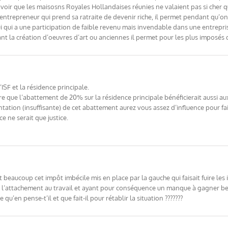
ir que les maisosns Royales Hollandaises réunies ne valaient pas si cher que 
l’entrepreneur qui prend sa ratraite de devenir riche, il permet pendant qu’o
i qui a une participation de faible revenu mais invendable dans une entreprise f
t la création d’oeuvres d’art ou anciennes il permet pour les plus imposés d’
’ISF et la résidence principale.
e que l’abattement de 20% sur la résidence principale bénéficierait aussi aux 
tation (insuffisante) de cet abattement aurez vous assez d’influence pour fai
e ne serait que justice.
uait beaucoup cet impôt imbécile mis en place par la gauche qui faisait fuire le
t l’attachement au travail et ayant pour conséquence un manque à gagner be
u’en pense-t’il et que fait-il pour rétablir la situation ???????