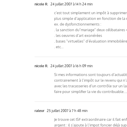
nicole R.
24 juillet 2007 à 14 h 24 min
c’est tout simplement un impôt à supprimer
plus simple d’application en fonction de la 
ex. de dysfonctionnements :
. la sanction du"mariage" deux célibataires
. les oeuvres d’art exonérées
. bases "virtuelles" d’évaluation immobilièr
. etc…
nicole R.
24 juillet 2007 à 16 h 09 min
Si mes informations sont toujours d’actualité
contrairement à l’impôt sur le revenu qui n’a
avec les tracasseries d’un contrôle sur un 
faire pour simplifier la vie du contribuable…
raleur
25 juillet 2007 à 7 h 48 min
Je trouve cet ISF extraordinaire car il fait 
argent : il s’ajoute à l’impot foncier déjà s