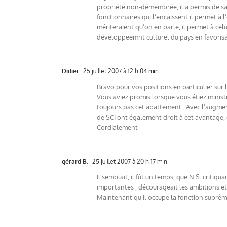
propriété non-démembrée, il a permis de savo
fonctionnaires qui l’encaissent il permet à 
mériteraient qu’on en parle, il permet à celu
développeemnt culturel du pays en favorisan
Didier
25 juillet 2007 à 12 h 04 min
Bravo pour vos positions en particulier sur l
Vous aviez promis lorsque vous étiez ministr
toujours pas cet abattement . Avec l’augmen
de SCI ont également droit à cet avantage, c
Cordialement
gérard B.
25 juillet 2007 à 20 h 17 min
Il semblait, il fût un temps, que N.S. critiq
importantes , décourageait les ambitions e
Maintenant qu’il occupe la fonction suprême q