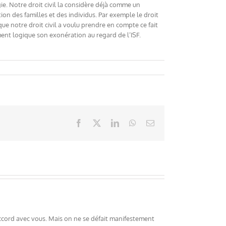
ie. Notre droit civil la considère déjà comme un
on des familles et des individus. Par exemple le droit
que notre droit civil a voulu prendre en compte ce fait
tement logique son exonération au regard de l’ISF.
Facebook
X
LinkedIn
WhatsApp
Email
accord avec vous. Mais on ne se défait manifestement