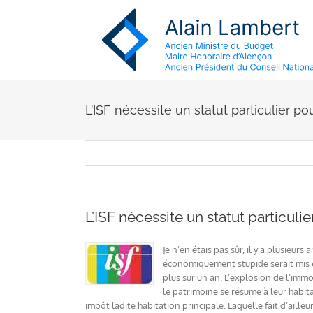
Passer
au
contenu
L’ISF nécessite un statut particulier po
L’ISF nécessite un statut particuli
Je n’en étais pas sûr, il y a plusieu
économiquement stupide serait mis e
plus sur un an. L’explosion de l’im
le patrimoine se résume à leur habita
impôt ladite habitation principale. Laquelle fait d’ailleu