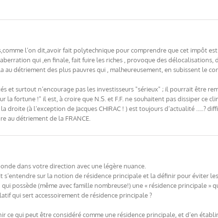
as,comme l’on dit,avoir fait polytechnique pour comprendre que cet impôt est u
 aberration qui ,en finale, fait fuire les riches , provoque des délocalisations
ela au détriement des plus pauvres qui , malheureusement, en subissent le cont
 et surtout n’encourage pas les investisseurs "sérieux" ; il pourrait être r
a fortune !" il est, à croire que N.S. et F.F. ne souhaitent pas dissiper ce c
 la droite (à l’exception de Jacques CHIRAC ! ) est toujours d’actualité …..? di
core au détriement de la FRANCE.
’abonde dans votre direction avec une légère nuance.
it s’entendre sur la notion de résidence principale et la définir pour éviter les
n qui possède (même avec famille nombreuse!) une « résidence principale » qui
atif qui sert accessoirement de résidence principale ?
inir ce qui peut être considéré comme une résidence principale, et d’en établ