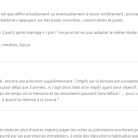
 tel que défini actuellement ou éventuellement à revoir entièrement ; pourq
réalité et s’appuyant sur des bases concrètes , raisonnables et justes.
 = 2 parts après mariage = 1 part ? ne pourrait-on pas adapter le même mode d
e, meubles, bijoux
 , encore une précision supplémentaire : l’impôt sur la fortune est susceptibl
 pour délai que 3 années ; il s’agit donc bien d’un impôt ayant pour objectif, 
laps de temps où la mémoire et les documents peuvent faire défaut ! …. pour 
.. à quand la retenue à la source ?
enfin (mais en plus d’autres impots) payer les riches au patrimoine exorbitant 
upporté par les patrimoines immobiliers, il viole des dipositions habituelles 