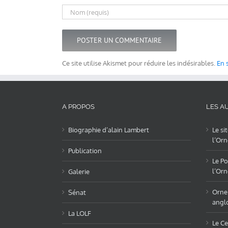
Ce site utilise Akismet pour réduire les indésirables.
En 
A PROPOS
LES AU
Biographie d’alain Lambert
Le si
l’Orn
Publication
Le Po
l’Orn
Galerie
OrneL
Sénat
angl
La LOLF
Le Ce