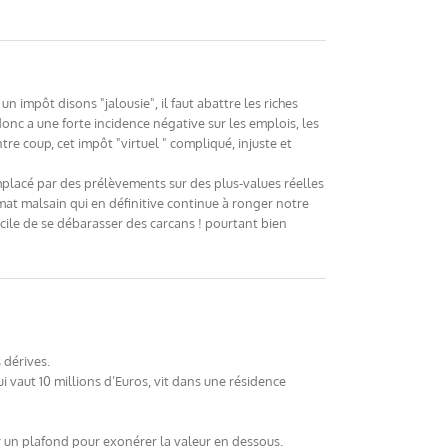
n impôt disons "jalousie", il faut abattre les riches
, donc a une forte incidence négative sur les emplois, les
re coup, cet impôt "virtuel " compliqué, injuste et
emplacé par des prélèvements sur des plus-values réelles
limat malsain qui en définitive continue à ronger notre
fficile de se débarasser des carcans ! pourtant bien
 dérives.
 vaut 10 millions d’Euros, vit dans une résidence
ir un plafond pour exonérer la valeur en dessous.