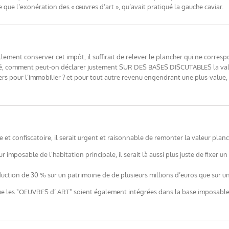
te que l’exonération des « œuvres d’art », qu’avait pratiqué la gauche caviar.
ellement conserver cet impôt, il suffirait de relever le plancher qui ne corre
celé, comment peut-on déclarer justement SUR DES BASES DISCUTABLES la valeur 
ers pour l’immobilier ? et pour tout autre revenu engendrant une plus-value
et confiscatoire, il serait urgent et raisonnable de remonter la valeur plan
ur imposable de l’habitation principale, il serait là aussi plus juste de fixer
uction de 30 % sur un patrimoine de de plusieurs millions d’euros que sur u
ue les "OEUVRES d’ ART" soient également intégrées dans la base imposable a