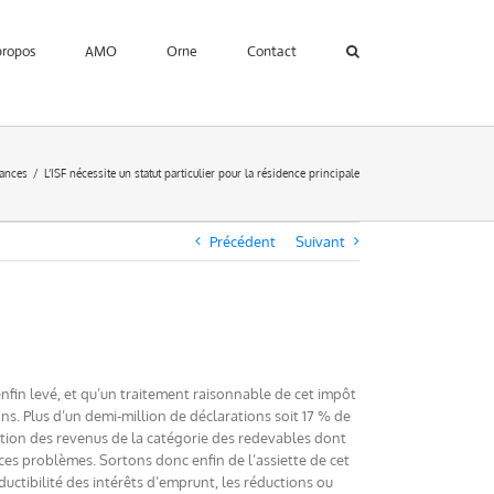
propos
AMO
Orne
Contact
ances
L’ISF nécessite un statut particulier pour la résidence principale
Précédent
Suivant
 enfin levé, et qu’un traitement raisonnable de cet impôt
s. Plus d’un demi-million de déclarations soit 17 % de
ution des revenus de la catégorie des redevables dont
 ces problèmes. Sortons donc enfin de l’assiette de cet
éductibilité des intérêts d’emprunt, les réductions ou