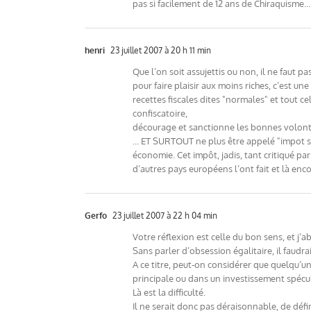
pas si facilement de 12 ans de Chiraquisme…
henri
23 juillet 2007 à 20 h 11 min
Que l’on soit assujettis ou non, il ne faut p
pour faire plaisir aux moins riches, c’est une
recettes fiscales dites "normales" et tout c
confiscatoire,
décourage et sanctionne les bonnes volontés
… ET SURTOUT ne plus être appelé "impot sur l
économie. Cet impôt, jadis, tant critiqué par
d’autres pays européens l’ont fait et là en
Gerfo
23 juillet 2007 à 22 h 04 min
Votre réflexion est celle du bon sens, et j
Sans parler d’obsession égalitaire, il faudra
A ce titre, peut-on considérer que quelqu’u
principale ou dans un investissement spécul
Là est la difficulté.
Il ne serait donc pas déraisonnable, de déf