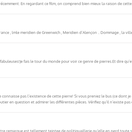
 récemment. En regardant ce film, on comprend bien mieux la raison de cette l
rance , lmle meridien de Greenwich , Meridien d’Alençon .. Dommage , la vil
 fabuleuses!Je fais le tour du monde pour voir ce genre de pierres.Et dire qu
connaisse pas l’existence de cette pierre! Si vous preniez le bus (ce dont je
utier en question et admirer les différentes pièces. Vérifiez qu’il n’existe pa
re remarque est tellement teintee de politiquaillerie qu’elle en perd toute 