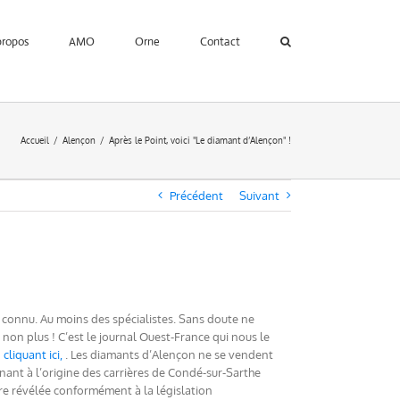
propos
AMO
Orne
Contact
Accueil
Alençon
Après le Point, voici "Le diamant d’Alençon" !
Précédent
Suivant
 connu. Au moins des spécialistes. Sans doute ne
on plus ! C’est le journal Ouest-France qui nous le
cliquant ici,
. Les diamants d’Alençon ne se vendent
enant à l’origine des carrières de Condé-sur-Sarthe
re révélée conformément à la législation