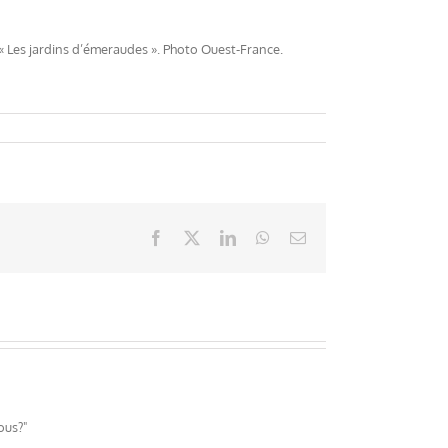
 « Les jardins d’émeraudes ». Photo Ouest-France.
Facebook
X
LinkedIn
WhatsApp
Email
ous?"