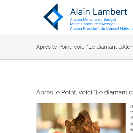
Passer
au
contenu
Après le Point, voici "Le diamant d’Ale
Après le Point, voici "Le diamant d
L
c
r
q
d