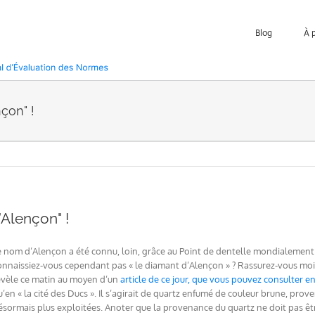
Blog
À 
nçon" !
’Alençon" !
e nom d’Alençon a été connu, loin, grâce au Point de dentelle mondialement
onnaissiez-vous cependant pas « le diamant d’Alençon » ? Rassurez-vous moi n
évèle ce matin au moyen d’un
article de ce jour, que vous pouvez consulter en 
u’en « la cité des Ducs ». Il s’agirait de quartz enfumé de couleur brune, prov
ésormais plus exploitées. Anoter que la provenance du quartz ne doit pas êt