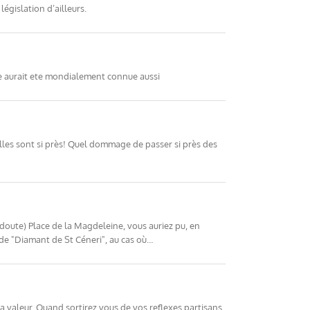
égislation d’ailleurs.
le aurait ete mondialement connue aussi
’elles sont si près! Quel dommage de passer si près des
 doute) Place de la Magdeleine, vous auriez pu, en
s de "Diamant de St Céneri", au cas où…
sa valeur. Quand sortirez vous de vos reflexes partisans