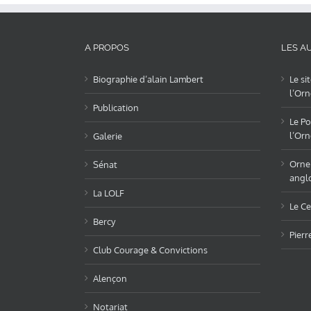
A PROPOS
LES AU
Biographie d’alain Lambert
Le si
l’Orn
Publication
Le Po
l’Orn
Galerie
OrneL
Sénat
angl
La LOLF
Le Ce
Bercy
Pierr
Club Courage & Convictions
Alençon
Notariat