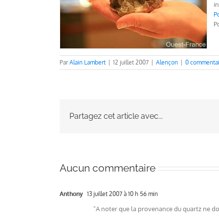
i
P
P
Par
Alain Lambert
|
12 juillet 2007
|
Alençon
|
0 commentai
Partagez cet article avec...
Aucun commentaire
Anthony
13 juillet 2007 à 10 h 56 min
"A noter que la provenance du quartz ne doi