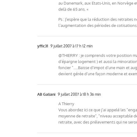
au Danemark, aux Etats-Unis, en Norvège et 
delà de 65 ans. «
Ps : J’espère que la réduction des retraites 
l’augmentation des périodes de cotisations, 
yffic31
9 juillet 2007 à 17 h 12 min
@THIERRY : je comprends votre position mais
d’épargne logement ) et aussi la minoration 
foncier "…..Baisse d’impot d’une main et aug
devient gérée d’une façon moderne et exem
AB Galiani
9 juillet 2007 à 18 h 36 min
A Thierry
Vous abordez ici ce que j’ai appelé les "eng
moyenne de retraite", "niveau acceptable de 
retraite, avec des prélevements qui ne seron