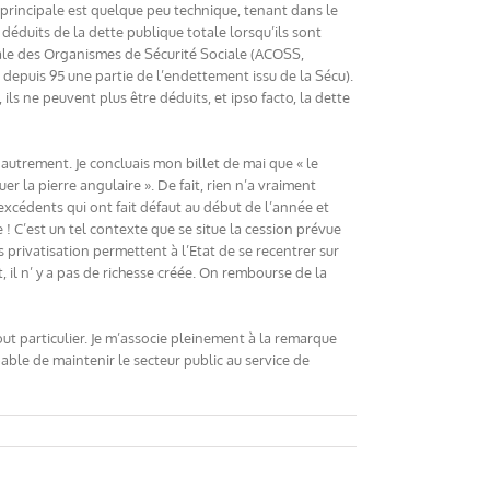
 principale est quelque peu technique, tenant dans le
 déduits de la dette publique totale lorsqu’ils sont
rale des Organismes de Sécurité Sociale (ACOSS,
depuis 95 une partie de l’endettement issu de la Sécu).
 ils ne peuvent plus être déduits, et ipso facto, la dette
e autrement. Je concluais mon billet de mai que « le
 la pierre angulaire ». De fait, rien n’a vraiment
 excédents qui ont fait défaut au début de l’année et
 ! C’est un tel contexte que se situe la cession prévue
privatisation permettent à l’Etat de se recentrer sur
, il n’ y a pas de richesse créée. On rembourse de la
out particulier. Je m’associe pleinement à la remarque
pable de maintenir le secteur public au service de