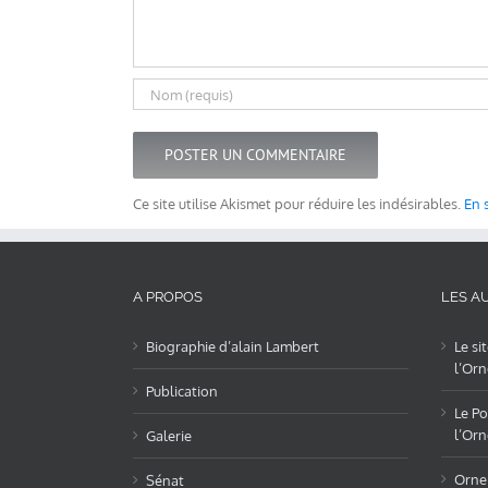
Ce site utilise Akismet pour réduire les indésirables.
En 
A PROPOS
LES AU
Biographie d’alain Lambert
Le si
l’Orn
Publication
Le Po
l’Orn
Galerie
OrneL
Sénat