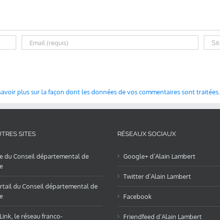
savoir plus sur la façon dont les données de vos commentaires sont traitées
.
TRES SITES
RÉSEAUX SOCIAUX
te du Conseil départemental de
Google+ d’Alain Lambert
e
Twitter d’Alain Lambert
rtail du Conseil départemental de
e
Facebook
ink, le réseau franco-
Friendfeed d’Alain Lambert