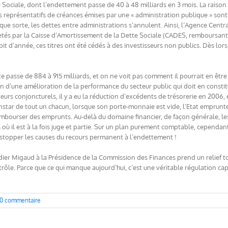
é Sociale, dont l’endettement passe de 40 à 48 milliards en 3 mois. La raison
res représentatifs de créances émises par une « administration publique » sont
que sorte, les dettes entre administrations s’annulent. Ainsi, l’Agence Cent
hetés par la Caisse d’Amortissement de la Dette Sociale (CADES, remboursant 
bit d’année, ces titres ont été cédés à des investisseurs non publics. Dès lors,
tte passe de 884 à 915 milliards, et on ne voit pas comment il pourrait en êtr
d’une amélioration de la performance du secteur public qui doit en constituer
teurs conjoncturels, il y a eu la réduction d’excédents de trésorerie en 2006,
’instar de tout un chacun, lorsque son porte-monnaie est vide, l’Etat emprunte
embourser des emprunts. Au-delà du domaine financier, de façon générale, les 
 où il est à la fois juge et partie. Sur un plan purement comptable, cependant
de stopper les causes du recours permanent à l’endettement !
Didier Migaud à la Présidence de la Commission des Finances prend un relief t
ntrôle. Parce que ce qui manque aujourd’hui, c’est une véritable régulation ca
0 commentaire