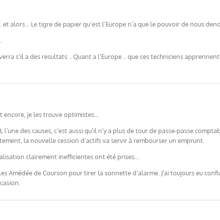
et alors .. Le tigre de papier qu’est l’Europe n’a que le pouvoir de nous deno
.
verra s’il a des resultats .. Quant a l’Europe .. que ces techniciens apprennen
t encore, je les trouve optimistes…
, l’une des causes, c’est aussi qu’il n’y a plus de tour de passe-passe compt
stement, la nouvelle cession d’actifs va servir à rembourser un emprunt.
lisation clairement inefficientes ont été prises…
rles Amédée de Courson pour tirer la sonnette d’alarme. J’ai toujours eu conf
casion.