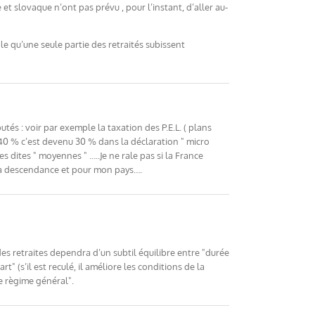
t slovaque n’ont pas prévu , pour l’instant, d’aller au-
able qu’une seule partie des retraités subissent
és : voir par exemple la taxation des P.E.L. ( plans
e 40 % c’est devenu 30 % dans la déclaration " micro
 dites " moyennes " …..Je ne rale pas si la France
ma descendance et pour mon pays….
des retraites dependra d’un subtil équilibre entre "durée
 (s’il est reculé, il améliore les conditions de la
le règime général".