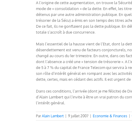
A l’origine de cette augmentation, on trouve la Sécurit
mode de « consolidation » de la dette. En effet, les tit
détenus par une autre administration publique. En quel
trésorier de la Sécu) a émis en son temps des titres ac
De ce fait, ils ne gonflaient pas la dette publique. En dé
totale s’accroît à due concurrence.
Mais l’essentiel de la hausse vient de l’Etat, dont la de
désendettement est venu de facteurs conjoncturels, non 
changé au cours du 1er trimestre. En outre, dans ces fac
dont l’absence a créé une « tension de trésorerie ». A l
de 5 à 7 % du capital de France Telecom qui servira à r
son rôle d’intérêt général en rompant avec les activités
dette, certes, mais en cédant des actifs. Il est urgent 
Dans ces conditions, l’arrivée (dont je me félicite) de 
d’Alain Lambert qui l’invite à être un vrai patron du co
l’intérêt général.
Par
Alain Lambert
|
9 juillet 2007
|
Economie & Finances
|