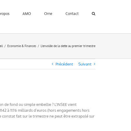
propos
AMO
Orne
Contact
eil
Economie & Finances
L’envolée de la dette au premier trimestre
Précédent
Suivant
ion de fond ou simple embellie ? L’INSEE vient
1142 à 1176 milliards d’euros (hors engagements hors
e constat fait sur le trimestre ne peut être extrapolé sur