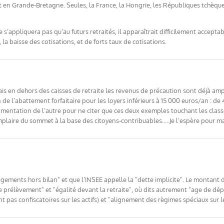
en Grande-Bretagne. Seules, la France, la Hongrie, les Républiques tchèque e
ne s’appliquera pas qu’au futurs retraités, il apparaîtrait difficilement accept
la baisse des cotisations, et de forts taux de cotisations.
 en dehors des caisses de retraite les revenus de précaution sont déjà amput
de l’abattement forfaitaire pour les loyers inférieurs à 15 000 euros/an : d
mentation de l’autre pour ne citer que ces deux exemples touchant les classes
plaire du sommet à la base des citoyens-contribuables…..Je l’espère pour 
agements hors bilan" et que l’INSEE appelle la "dette implicite". Le montant 
prélèvement" et "égalité devant la retraite", où dits autrement "age de départ"
t pas confiscatoires sur les actifs) et "alignement des règimes spéciaux sur 