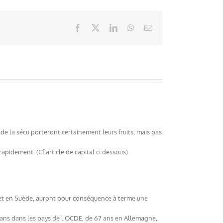
Facebook
X
LinkedIn
WhatsApp
Email
de la sécu porteront certainement leurs fruits, mais pas
rapidement. (Cf article de capital ci dessous)
on et en Suède, auront pour conséquence à terme une
 ans dans les pays de l’OCDE, de 67 ans en Allemagne,