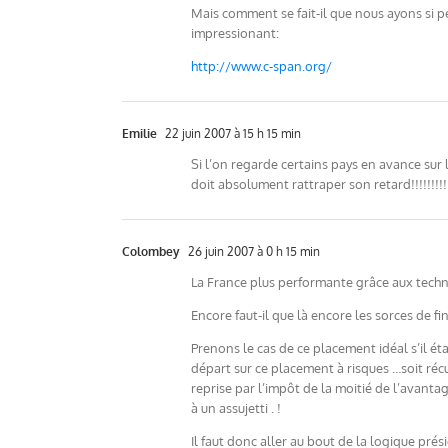
Mais comment se fait-il que nous ayons si pe
impressionant:
http://www.c-span.org/
Emilie
22 juin 2007 à 15 h 15 min
Si l’on regarde certains pays en avance sur
doit absolument rattraper son retard!!!!!!!!!!
Colombey
26 juin 2007 à 0 h 15 min
La France plus performante grâce aux techn
Encore faut-il que là encore les sorces de f
Prenons le cas de ce placement idéal s’il ét
départ sur ce placement à risques …soit récu
reprise par l’impôt de la moitié de l’avanta
à un assujetti . !
Il faut donc aller au bout de la logique pré