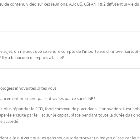
u de contenu video sur ces reunions. Aux US, CSPAN 1 & 2 diffusent la vie du 
 le sujet, on ne peut que se rendre compte de l’importance d’innover surtout
 Il y a beaucoup d’emplois à la clef!
ologies innovantes .dites vous.
inancement ne soient pas entravées par ce sacré ISF !
ait plus répandu : le FCPI, fond commun de plact dans l’ Innovation: Il est a
pérée ensuite par le Fisc sur le capital placé pendant toute la durée du Fon
ge accordé
sidentielle qui veut que les gens soucieux de trouver un moyen d’ assurer leu