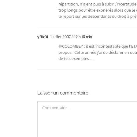
répartition, n’aient plus à subir l’incertitu
trop longs pour être exonérés alors que le 
le report sur les descendants du droit à prê
yffic31
1 juillet 2007 à 19 h 10 min
@COLOMBEY : il est incontestable que l’ETAT 
propos . Cette année j’ai du déclarer en outr
de tels exemples…..
Laisser un commentaire
Commentaire