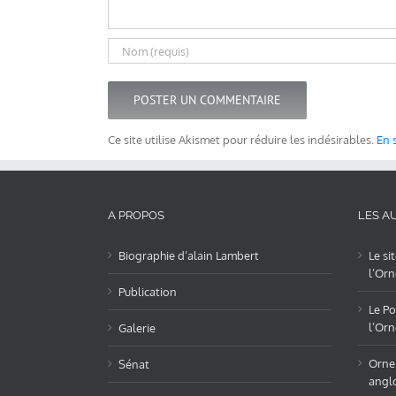
Ce site utilise Akismet pour réduire les indésirables.
En 
A PROPOS
LES AU
Biographie d’alain Lambert
Le si
l’Orn
Publication
Le Po
l’Orn
Galerie
OrneL
Sénat
angl