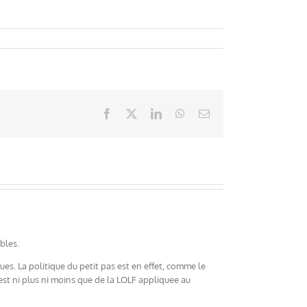
Facebook
X
LinkedIn
WhatsApp
Email
bles.
ues. La politique du petit pas est en effet, comme le
est ni plus ni moins que de la LOLF appliquee au