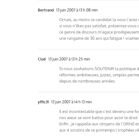
Bertrand
13 juin 2007 à 13 h 08 min
Ornais, au moins ce candidat la vous l’avez v
si vous n’êtes pas satisfait, présentez-vous 
ce genre de discours m’agace prodigieusem
une rangaine de 30 ans qui fatigue ! vraimen
Cloé
13 juin 2007 à 13 h 25 min
Si nous souhaitons SOUTENIR la politique d
réformes ambitieuses, justes, simples perm
depuis de nombreuses années.
yffic31
13 juin 2007 à 14 h 13 min
Il est incontestable que c’est devenu une 
nos aieux se sont battus pour avoir le droit
Enfin , je rappelle aux citoyens de l’ORNE 
aux 4 scrutins de ce printemps ( trophées ré