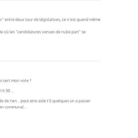
rber" entre deux tour de législatives, ce n’est quand même
de où les "candidatures venues de nulle part" se
oi sert mon vote ?
 h 30 ..
de de rien .. peut etre aide t’il quelques un a passer
min communal ..