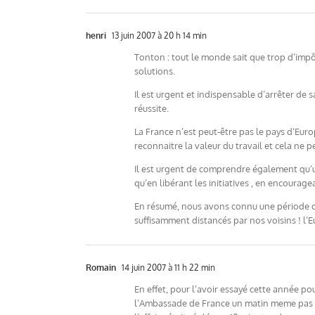
henri
13 juin 2007 à 20 h 14 min
Tonton : tout le monde sait que trop d’impôt
solutions.
Il est urgent et indispensable d’arrêter de 
réussite.
La France n’est peut-être pas le pays d’Euro
reconnaitre la valeur du travail et cela ne p
Il est urgent de comprendre également qu’un
qu’en libérant les initiatives , en encourage
En résumé, nous avons connu une période d’i
suffisamment distancés par nos voisins ! l’Eu
Romain
14 juin 2007 à 11 h 22 min
En effet, pour l’avoir essayé cette année pou
l’Ambassade de France un matin meme pas bes