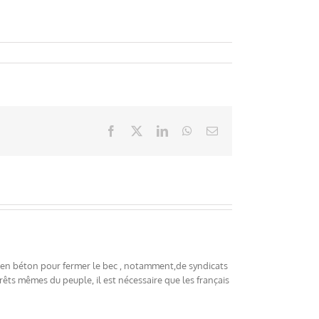
Facebook
X
LinkedIn
WhatsApp
Email
té en béton pour fermer le bec , notamment,de syndicats
êts mêmes du peuple, il est nécessaire que les français