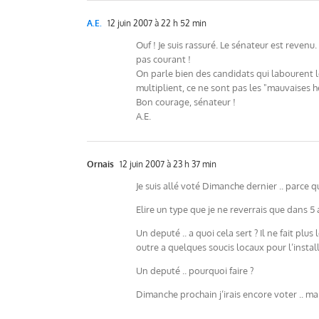
A.E.
12 juin 2007 à 22 h 52 min
Ouf ! Je suis rassuré. Le sénateur est revenu
pas courant !
On parle bien des candidats qui labourent l
multiplient, ce ne sont pas les "mauvaises 
Bon courage, sénateur !
A.E.
Ornais
12 juin 2007 à 23 h 37 min
Je suis allé voté Dimanche dernier .. parce 
Elire un type que je ne reverrais que dans 5 an
Un deputé .. a quoi cela sert ? Il ne fait plus
outre a quelques soucis locaux pour l’insta
Un deputé .. pourquoi faire ?
Dimanche prochain j’irais encore voter .. mai