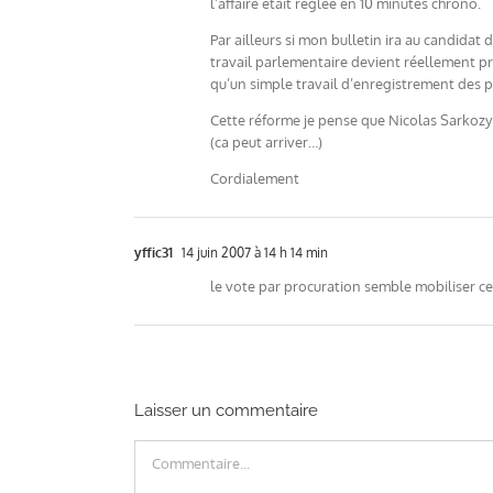
l’affaire était réglée en 10 minutes chrono.
Par ailleurs si mon bulletin ira au candidat
travail parlementaire devient réellement pre
qu’un simple travail d’enregistrement des pro
Cette réforme je pense que Nicolas Sarkozy s
(ca peut arriver…)
Cordialement
yffic31
14 juin 2007 à 14 h 14 min
le vote par procuration semble mobiliser ce
Laisser un commentaire
Commentaire