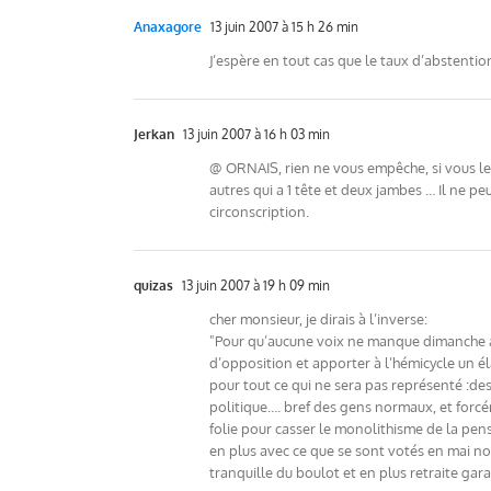
Anaxagore
13 juin 2007 à 15 h 26 min
J’espère en tout cas que le taux d’abstention
Jerkan
13 juin 2007 à 16 h 03 min
@ ORNAIS, rien ne vous empêche, si vous le
autres qui a 1 tête et deux jambes … Il ne
circonscription.
quizas
13 juin 2007 à 19 h 09 min
cher monsieur, je dirais à l’inverse:
"Pour qu’aucune voix ne manque dimanche au
d’opposition et apporter à l’hémicycle un él
pour tout ce qui ne sera pas représenté :de
politique…. bref des gens normaux, et forcé
folie pour casser le monolithisme de la pen
en plus avec ce que se sont votés en mai no
tranquille du boulot et en plus retraite gar