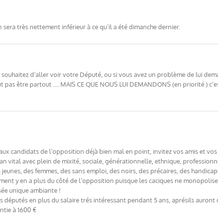
 sera très nettement inférieur à ce qu’il a été dimanche dernier.
 souhaitez d’aller voir votre Député, ou si vous avez un problème de lui 
 peut pas être partout …. MAIS CE QUE NOUS LUI DEMANDONS (en priorité ) c’e
x candidats de l’opposition déjà bien mal en point, invitez vos amis et vo
an vital avec plein de mixité, sociale, générationnelle, ethnique, professionn
s jeunes, des femmes, des sans emploi, des noirs, des précaires, des handicap
ment y en a plus du côté de l’opposition puisque les caciques ne monopolise
sée unique ambiante !
s députés en plus du salaire trés intéressant pendant 5 ans, aprésils auron
antie à 1600 €