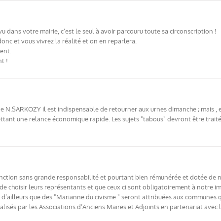
u dans votre mairie, c’est le seul à avoir parcouru toute sa circonscription !
donc et vous vivrez la réalité et on en reparlera.
ent.
t !
e N.SARKOZY il est indispensable de retourner aux urnes dimanche ; mais , e
ettant une relance économique rapide. Les sujets "tabous" devront être trai
fonction sans grande responsabilité et pourtant bien rémunérée et dotée de
 de choisir leurs représentants et que ceux ci sont obligatoirement à notre i
et d’ailleurs que des "Marianne du civisme " seront attribuées aux communes 
alisés par les Associations d’Anciens Maires et Adjoints en partenariat avec 