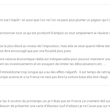
s tue l’impôt ! et aussi que l’on ne l’on ne peut plus plumer un pigeon qui l’
sanctionner tout ce qui est productif d’emploi ou tout simplement le résultat 
pe le plus élevé au niveau de l’imposition, mais elle se situe quand même dan
eut être encouragé que par une fiscalité plus juste.
e relance économique réelle est indispensable pour pouvoir maintenir une pol
ant les investissements et en essayant de limiter les délocalisations etc …..
mmobilisme trop longue qui a eu des effets négatifs . Il est temps de rattra
rope avance et si la France ne veut pas être la voiture balai elle doit réagir.
r les 4 scrutins du printemps car je n’étais pas en France j’ai vraiment été sur
oin de présenter une carte d’électeur (ouf d’ailleurs je ne l’avais pas sur m