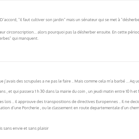
. D’accord, "il faut cultiver son jardin" mais un sénateur qui se met à "déshe
eur circonscription… alors pourquoi pas la désherber ensuite. En cette pério
herbes" qui manquent.
que j’avais des scrupules a ne pas le faire .. Mais comme cela m’a barbé … Aq u
s , et qui passera 1 h 30 dans la mairie du coin , un jeudi matin entre 10 h et 11
 les lois .. il approuve des transpositions de directives Europennes .. Il ne deci
llation d’une Porcherie , ou le classement en route departementale d’un che
s sans envie et sans plaisir