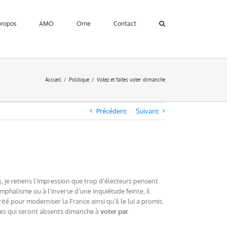
propos
AMO
Orne
Contact
Accueil
Politique
Votez et faites voter dimanche
Précédent
Suivant
, je retiens l’impression que trop d’électeurs pensent
omphalisme ou à l’inverse d’une inquiétude feinte, il
té pour moderniser la France ainsi qu’il le lui a promis.
hes qui seront absents dimanche à
voter par