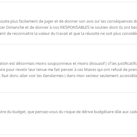
uite plus facilement de juger et de donner son avis sur les conséquences du
lacer Dimanche et de donner à nos RESPONSABLES le soutien dont ils ont be
nt de reconnaitre la valeur du travail et que la réussite ne soit plus consi
ation est désormais moins soupçonneux et moins dissuasif ( cf les justificati
e pour revetir leur tenue me fait penser à ces Maires qui ont refusé de prend
Il faut donc aller voir les Gendarmes ( dans mon secteur seulement accessibl
stre du budget, que pensez-vous du risque de dérive budgétaire dûe aux cad