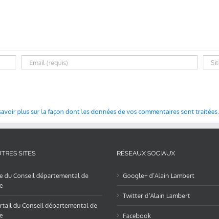
savoir plus sur la façon dont les données de vos commentaires sont traitées
.
TRES SITES
RÉSEAUX SOCIAUX
te du Conseil départemental de
Google+ d’Alain Lambert
e
Twitter d’Alain Lambert
rtail du Conseil départemental de
e
Facebook