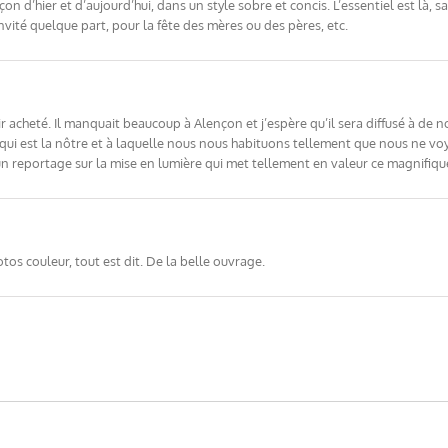
d’hier et d’aujourd’hui, dans un style sobre et concis. L’essentiel est là, sans
nvité quelque part, pour la fête des mères ou des pères, etc.
oir acheté. Il manquait beaucoup à Alençon et j’espère qu’il sera diffusé à d
ui est la nôtre et à laquelle nous nous habituons tellement que nous ne voyon
n reportage sur la mise en lumière qui met tellement en valeur ce magnifiqu
os couleur, tout est dit. De la belle ouvrage.