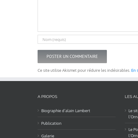
Ce site utilise Akismet pour réduire les indésirables.
En 
A PROPOS
LES AU
Biographie d’alain Lambert
Le si
l’Orn
Publication
Le Po
l’Orn
Galerie