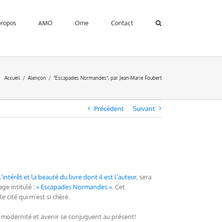
propos
AMO
Orne
Contact
Accueil
Alençon
"Escapades Normandes", par Jean-Marie Foubert
Précédent
Suivant
l’intérêt et la beauté du livre dont il est l’auteur
, sera
ge intitulé :
« Escapades Normandes »
. Cet
 cité qui m’est si chère.
é, modernité et avenir se conjuguent au présent!