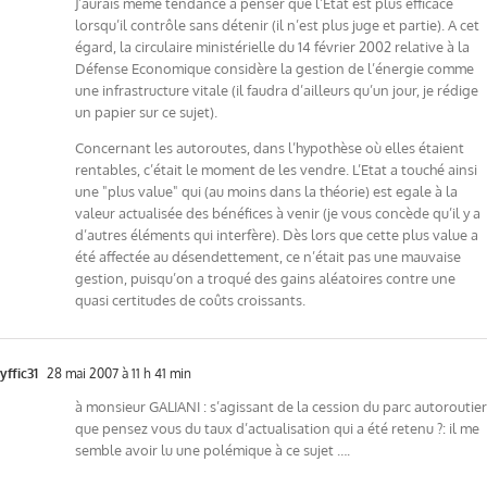
J’aurais meme tendance à penser que l’Etat est plus efficace
lorsqu’il contrôle sans détenir (il n’est plus juge et partie). A cet
égard, la circulaire ministérielle du 14 février 2002 relative à la
Défense Economique considère la gestion de l’énergie comme
une infrastructure vitale (il faudra d’ailleurs qu’un jour, je rédige
un papier sur ce sujet).
Concernant les autoroutes, dans l’hypothèse où elles étaient
rentables, c’était le moment de les vendre. L’Etat a touché ainsi
une "plus value" qui (au moins dans la théorie) est egale à la
valeur actualisée des bénéfices à venir (je vous concède qu’il y a
d’autres éléments qui interfère). Dès lors que cette plus value a
été affectée au désendettement, ce n’était pas une mauvaise
gestion, puisqu’on a troqué des gains aléatoires contre une
quasi certitudes de coûts croissants.
yffic31
28 mai 2007 à 11 h 41 min
à monsieur GALIANI : s’agissant de la cession du parc autoroutier
que pensez vous du taux d’actualisation qui a été retenu ?: il me
semble avoir lu une polémique à ce sujet ….