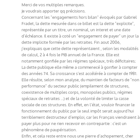
Merci de vos multiples remarques.
Je voudrais apporter qq précisions.
Concernant les "engagements hors bilan" évoqués par Gabriel
Fradet, la dette mesurée dans ce billet est la dette "explicite",
représentée par un titre, un nominal, un interet et une date
d’échéance. Il existe à coté un "engagement de payer" un jour la
dette implicite formée par les retraites. Fin aout 2006,
j’expliquais que cette dette représentaient , selon les modalités
de calcul, 2 à 4 fois le PIB annuel de la France. Elle est
notamment gonflée par les régimes spéciaux, trés déficitaires;
La dette publique elle même a commenecé à gonfler à compter
des années 74. Sa croissance s’est accélérée à compter de 1981.
Elle résulte, selon mon analyse, du maintien de facteurs de "non
performance" du secteur public (empilement de structures,
coexistence de multiples corps, monopoles publics, régimes
spéciaux de retraites …) et de la volonté de limiter la casse
sociale de ces structures. En effet, en l’état, vouloir financer le
fonctionnement du public par le seul impôt serait aujourd’hui
terriblement destructeur d’emploi, car les Français viendraient à
payer plus pour ne rien recevoir en contrepartie : c’est un
phénomène de paupérisation.
Enfin, et cela reste entre nous une pierre d’achopement, cher