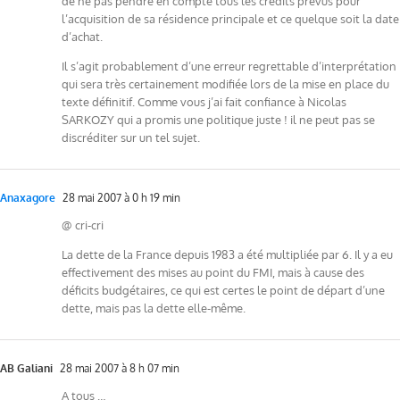
de ne pas pendre en compte tous les crédits prévus pour
l’acquisition de sa résidence principale et ce quelque soit la date
d’achat.
Il s’agit probablement d’une erreur regrettable d’interprétation
qui sera très certainement modifiée lors de la mise en place du
texte définitif. Comme vous j’ai fait confiance à Nicolas
SARKOZY qui a promis une politique juste ! il ne peut pas se
discréditer sur un tel sujet.
Anaxagore
28 mai 2007 à 0 h 19 min
@ cri-cri
La dette de la France depuis 1983 a été multipliée par 6. Il y a eu
effectivement des mises au point du FMI, mais à cause des
déficits budgétaires, ce qui est certes le point de départ d’une
dette, mais pas la dette elle-même.
AB Galiani
28 mai 2007 à 8 h 07 min
A tous …