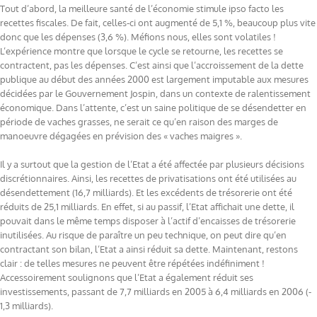
Tout d’abord, la meilleure santé de l’économie stimule ipso facto les
recettes fiscales. De fait, celles-ci ont augmenté de 5,1 %, beaucoup plus vite
donc que les dépenses (3,6 %). Méfions nous, elles sont volatiles !
L’expérience montre que lorsque le cycle se retourne, les recettes se
contractent, pas les dépenses. C’est ainsi que l’accroissement de la dette
publique au début des années 2000 est largement imputable aux mesures
décidées par le Gouvernement Jospin, dans un contexte de ralentissement
économique. Dans l’attente, c’est un saine politique de se désendetter en
période de vaches grasses, ne serait ce qu’en raison des marges de
manoeuvre dégagées en prévision des « vaches maigres ».
Il y a surtout que la gestion de l’Etat a été affectée par plusieurs décisions
discrétionnaires. Ainsi, les recettes de privatisations ont été utilisées au
désendettement (16,7 milliards). Et les excédents de trésorerie ont été
réduits de 25,1 milliards. En effet, si au passif, l’Etat affichait une dette, il
pouvait dans le même temps disposer à l’actif d’encaisses de trésorerie
inutilisées. Au risque de paraître un peu technique, on peut dire qu’en
contractant son bilan, l’Etat a ainsi réduit sa dette. Maintenant, restons
clair : de telles mesures ne peuvent être répétées indéfiniment !
Accessoirement soulignons que l’Etat a également réduit ses
investissements, passant de 7,7 milliards en 2005 à 6,4 milliards en 2006 (-
1,3 milliards).