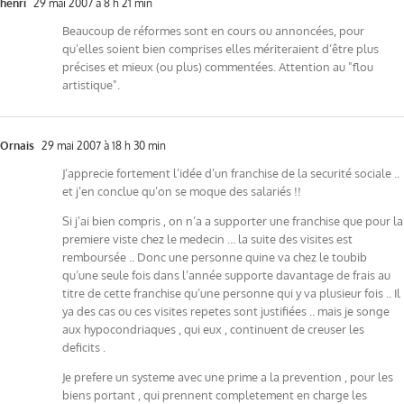
henri
29 mai 2007 à 8 h 21 min
Beaucoup de réformes sont en cours ou annoncées, pour
qu’elles soient bien comprises elles mériteraient d’être plus
précises et mieux (ou plus) commentées. Attention au "flou
artistique".
Ornais
29 mai 2007 à 18 h 30 min
J’apprecie fortement l’idée d’un franchise de la securité sociale ..
et j’en conclue qu’on se moque des salariés !!
Si j’ai bien compris , on n’a a supporter une franchise que pour la
premiere viste chez le medecin … la suite des visites est
remboursée .. Donc une personne quine va chez le toubib
qu’une seule fois dans l’année supporte davantage de frais au
titre de cette franchise qu’une personne qui y va plusieur fois .. Il
ya des cas ou ces visites repetes sont justifiées .. mais je songe
aux hypocondriaques , qui eux , continuent de creuser les
deficits .
Je prefere un systeme avec une prime a la prevention , pour les
biens portant , qui prennent completement en charge les