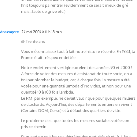
finit toujours pa rentrer (évidemment ce serait mieux de gré
mais…faute de grive etc.)
Anaxagore
27 mai 2007 à 11 h 18 min
@ Trente ans
Vous méconnaissez tout à fait notre histoire récente. En 1983, la
France était très peu endettée.
Notre endettement vertigineux vient des années 90 et 2000 !
A force de voter des mesures d’assistanat de toute sorte, on a
fini par plomber le budget, car, à chaque fois, la mesure a été
votée pour une quantité lambda d’individus, et non pour une
quantité 10 à 100 fois lambda.
Le RMI par exemple, ne devait valoir que pour quelques milliers
de clochards. Aujourd’hui, des départements entiers en vivent
(Certains DOM, Corse) et à défaut des quartiers de ville.
Le problème c’est que toutes les mesures sociales votées ont
pris ce chemin…
Et quand on voit les uns décréter des gratuités çà et là, il faut