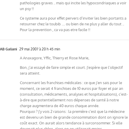
pathologies graves .. mais qui incite les hypocondriaques a voir
un psy !!
Ce systeme aura pour effet pervers d’inviter les bien portants a
retourner chez le toubib …. ou bien de ne plus y aller du tout ..
Pour la prevention , ca va pas etre facile !!
AB Galiani
29 mai 2007 à 20 h 45 min
A Anaxagore, Yffic, Thierry et Rose Marie,
Bon, j’ai essayé de faire simple et court. J’espère que l’objectif
sera atteint.
Concernant les franchises médicales : ce que j’en sais pour le
moment, ce serait 4 franchises de 10 euros par foyer et par an
(consultation, médicaments, analyses et hospitalisations), c’est-
à-dire que potentiellement nos dépenses de santé à notre
charge augmentera de 40 euros chaque année.
Pourquoi ? J’y vois 2 raisons : la première c’est que la médecine
est devenu un bien de grande consommation dont on ignore le
coût exact. On aurait alors tendance à surconsommer. Si elle
devenait plus chère, alors on en utiliserait moins.