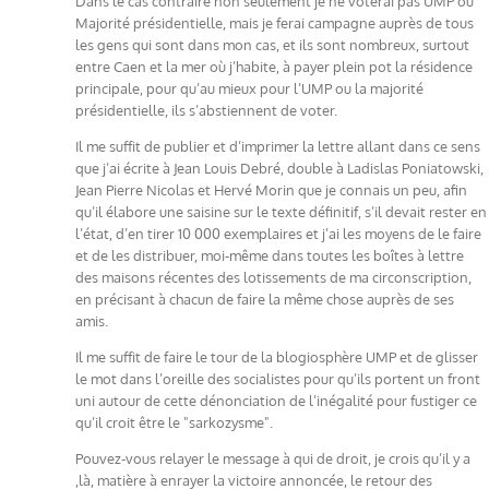
Dans le cas contraire non seulement je ne voterai pas UMP ou
Majorité présidentielle, mais je ferai campagne auprès de tous
les gens qui sont dans mon cas, et ils sont nombreux, surtout
entre Caen et la mer où j’habite, à payer plein pot la résidence
principale, pour qu’au mieux pour l’UMP ou la majorité
présidentielle, ils s’abstiennent de voter.
Il me suffit de publier et d’imprimer la lettre allant dans ce sens
que j’ai écrite à Jean Louis Debré, double à Ladislas Poniatowski,
Jean Pierre Nicolas et Hervé Morin que je connais un peu, afin
qu’il élabore une saisine sur le texte définitif, s’il devait rester en
l’état, d’en tirer 10 000 exemplaires et j’ai les moyens de le faire
et de les distribuer, moi-même dans toutes les boîtes à lettre
des maisons récentes des lotissements de ma circonscription,
en précisant à chacun de faire la même chose auprès de ses
amis.
Il me suffit de faire le tour de la blogiosphère UMP et de glisser
le mot dans l’oreille des socialistes pour qu’ils portent un front
uni autour de cette dénonciation de l’inégalité pour fustiger ce
qu’il croit être le "sarkozysme".
Pouvez-vous relayer le message à qui de droit, je crois qu’il y a
,là, matière à enrayer la victoire annoncée, le retour des