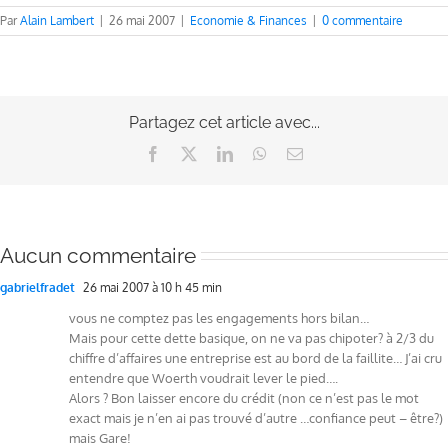
Par
Alain Lambert
|
26 mai 2007
|
Economie & Finances
|
0 commentaire
Partagez cet article avec...
Facebook
X
LinkedIn
WhatsApp
Email
Aucun commentaire
gabrielfradet
26 mai 2007 à 10 h 45 min
vous ne comptez pas les engagements hors bilan…
Mais pour cette dette basique, on ne va pas chipoter? à 2/3 du
chiffre d’affaires une entreprise est au bord de la faillite… J’ai cru
entendre que Woerth voudrait lever le pied….
Alors ? Bon laisser encore du crédit (non ce n’est pas le mot
exact mais je n’en ai pas trouvé d’autre …confiance peut – être?)
mais Gare!