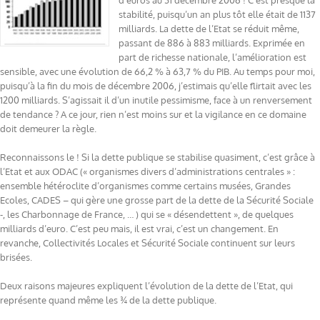
d’euros au 31 décembre 2006 ! C’est presque la
stabilité, puisqu’un an plus tôt elle était de 1137
milliards. La dette de l’Etat se réduit même,
passant de 886 à 883 milliards. Exprimée en
part de richesse nationale, l’amélioration est
sensible, avec une évolution de 66,2 % à 63,7 % du PIB. Au temps pour moi,
puisqu’à la fin du mois de décembre 2006, j’estimais qu’elle flirtait avec les
1200 milliards. S’agissait il d’un inutile pessimisme, face à un renversement
de tendance ? A ce jour, rien n’est moins sur et la vigilance en ce domaine
doit demeurer la règle.
Reconnaissons le ! Si la dette publique se stabilise quasiment, c’est grâce à
l’Etat et aux ODAC (« organismes divers d’administrations centrales » :
ensemble hétéroclite d’organismes comme certains musées, Grandes
Ecoles, CADES – qui gère une grosse part de la dette de la Sécurité Sociale
-, les Charbonnage de France, … ) qui se « désendettent », de quelques
milliards d’euro. C’est peu mais, il est vrai, c’est un changement. En
revanche, Collectivités Locales et Sécurité Sociale continuent sur leurs
brisées.
Deux raisons majeures expliquent l’évolution de la dette de l’Etat, qui
représente quand même les ¾ de la dette publique.