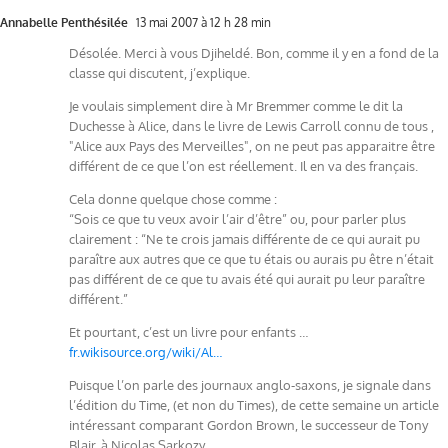
Annabelle Penthésilée
13 mai 2007 à 12 h 28 min
Désolée. Merci à vous Djiheldé. Bon, comme il y en a fond de la
classe qui discutent, j’explique.
Je voulais simplement dire à Mr Bremmer comme le dit la
Duchesse à Alice, dans le livre de Lewis Carroll connu de tous ,
"Alice aux Pays des Merveilles", on ne peut pas apparaitre être
différent de ce que l’on est réellement. Il en va des français.
Cela donne quelque chose comme :
“Sois ce que tu veux avoir l’air d’être” ou, pour parler plus
clairement : “Ne te crois jamais différente de ce qui aurait pu
paraître aux autres que ce que tu étais ou aurais pu être n’était
pas différent de ce que tu avais été qui aurait pu leur paraître
différent.”
Et pourtant, c’est un livre pour enfants …
fr.wikisource.org/wiki/Al…
Puisque l’on parle des journaux anglo-saxons, je signale dans
l’édition du Time, (et non du Times), de cette semaine un article
intéressant comparant Gordon Brown, le successeur de Tony
Blair, à Nicolas Sarkozy.