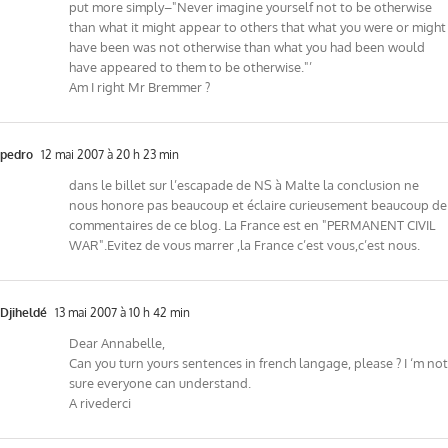
put more simply–"Never imagine yourself not to be otherwise
than what it might appear to others that what you were or might
have been was not otherwise than what you had been would
have appeared to them to be otherwise."’
Am I right Mr Bremmer ?
pedro
12 mai 2007 à 20 h 23 min
dans le billet sur l’escapade de NS à Malte la conclusion ne
nous honore pas beaucoup et éclaire curieusement beaucoup de
commentaires de ce blog. La France est en "PERMANENT CIVIL
WAR".Evitez de vous marrer ,la France c’est vous,c’est nous.
Djiheldé
13 mai 2007 à 10 h 42 min
Dear Annabelle,
Can you turn yours sentences in french langage, please ? I ‘m not
sure everyone can understand.
A rivederci