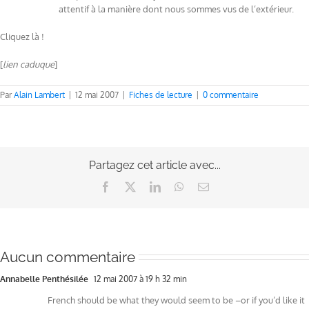
attentif à la manière dont nous sommes vus de l’extérieur.
Cliquez là !
[
lien caduque
]
Par
Alain Lambert
|
12 mai 2007
|
Fiches de lecture
|
0 commentaire
Partagez cet article avec...
Facebook
X
LinkedIn
WhatsApp
Email
Aucun commentaire
Annabelle Penthésilée
12 mai 2007 à 19 h 32 min
French should be what they would seem to be –or if you’d like it