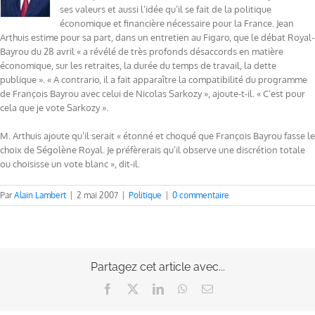
ses valeurs et aussi l’idée qu’il se fait de la politique
économique et financière nécessaire pour la France. Jean
Arthuis estime pour sa part, dans un entretien au Figaro, que le débat Royal-
Bayrou du 28 avril « a révélé de très profonds désaccords en matière
économique, sur les retraites, la durée du temps de travail, la dette
publique ». « A contrario, il a fait apparaître la compatibilité du programme
de François Bayrou avec celui de Nicolas Sarkozy », ajoute-t-il. « C’est pour
cela que je vote Sarkozy ».
M. Arthuis ajoute qu’il serait « étonné et choqué que François Bayrou fasse le
choix de Ségolène Royal. Je préfèrerais qu’il observe une discrétion totale
ou choisisse un vote blanc », dit-il.
Par
Alain Lambert
|
2 mai 2007
|
Politique
|
0 commentaire
Partagez cet article avec...
Facebook
X
LinkedIn
WhatsApp
Email