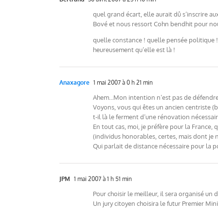
quel grand écart, elle aurait dû s’inscrire a
Bové et nous ressort Cohn bendhit pour nou
quelle constance ! quelle pensée politique !!
heureusement qu’elle est là !
Anaxagore
1 mai 2007 à 0 h 21 min
Ahem…Mon intention n’est pas de défendre S
Voyons, vous qui êtes un ancien centriste (bi
t-il là le ferment d’une rénovation nécessair
En tout cas, moi, je préfère pour la France
(individus honorables, certes, mais dont je 
Qui parlait de distance nécessaire pour la p
JPM
1 mai 2007 à 1 h 51 min
Pour choisir le meilleur, il sera organisé un 
Un jury citoyen choisira le futur Premier Mini