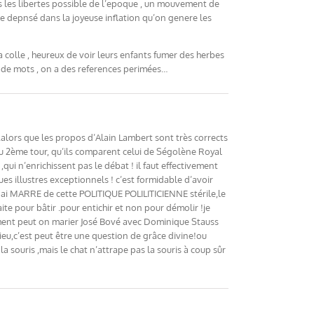
es les libertes possible de l’epoque , un mouvement de
te depnsé dans la joyeuse inflation qu’on genere les
la colle , heureux de voir leurs enfants fumer des herbes
re de mots , on a des references perimées…
 .alors que les propos d’Alain Lambert sont très corrects
du 2ème tour, qu’ils comparent celui de Ségolène Royal
,qui n’enrichissent pas le débat ! il faut effectivement
es illustres exceptionnels ! c’est formidable d’avoir
 ai MARRE de cette POLITIQUE POLILITICIENNE stérile,le
ite pour bâtir .pour entichir et non pour démolir !je
ment peut on marier José Bové avec Dominique Stauss
Dieu,c’est peut être une question de grâce divine!ou
a souris ,mais le chat n’attrape pas la souris à coup sûr