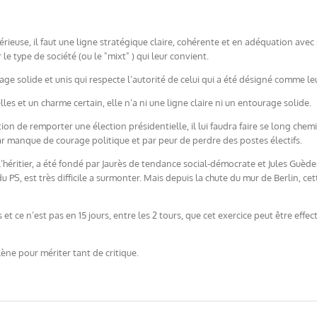
rieuse, il faut une ligne stratégique claire, cohérente et en adéquation avec
 le type de société (ou le "mixt" ) qui leur convient.
age solide et unis qui respecte l’autorité de celui qui a été désigné comme le
es et un charme certain, elle n’a ni une ligne claire ni un entourage solide.
on de remporter une élection présidentielle, il lui faudra faire se long che
par manque de courage politique et par peur de perdre des postes électifs.
st l’héritier, a été fondé par Jaurès de tendance social-démocrate et Jules Guèd
du PS, est très difficile a surmonter. Mais depuis la chute du mur de Berlin, 
t ce n’est pas en 15 jours, entre les 2 tours, que cet exercice peut être eff
ène pour mériter tant de critique.