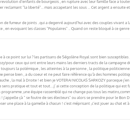
 revolution d’enfants de bourgeois , en rupture avec leur famille face a tout
ier reclamant "la liberté"… mais accapetant les sous … Cet argent a ensuite e
tion de fumeur de joints ..qui a degenré aujourd’hui avec des couples vivant a 
tice , en evoquant les classes "Populaires" .. Quand on reste bloqué à ce gen
ne à ce point sur lui ? les partisans de Ségolène Royal sont bien susceptibles
rkozy!pour ceux qui ont entre leurs mains les derniers tracts de la campagne 
toujours la polémique , les atteintes à la personne , la politique politicienne 
e pense bien , a du coeur et ne peut faire référence qu’à des hommes politiqu
Gauche , la mal à Droite ! et bien je VOTERAI NICOLAS SARKOZY parceque j’en
ens pratique et tout et tout….j’ ai cette conception de la politique qui est fa
 un programme ,une équipe rassemblé qui ne change pas tous les matins,com
! j’appelle çà " se foutre de ses électeurs" ou alors se prendre pour le Bon 
 une place à la gamelle à chacun ! c’est méprisant ,c’est jouer au chat et à l