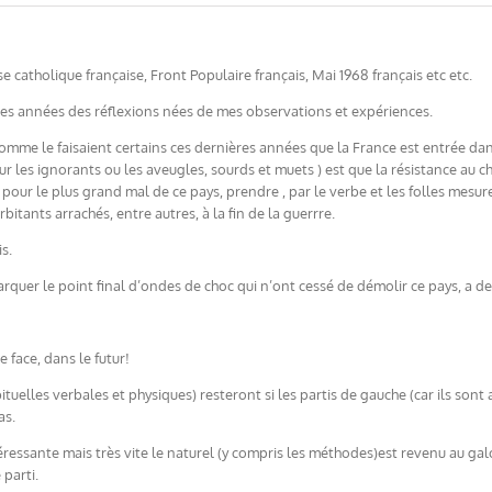
e catholique française, Front Populaire français, Mai 1968 français etc etc.
des années des réflexions nées de mes observations et expériences.
e comme le faisaient certains ces dernières années que la France est entrée d
our les ignorants ou les aveugles, sourds et muets ) est que la résistance au 
 pour le plus grand mal de ce pays, prendre , par le verbe et les folles mesur
bitants arrachés, entre autres, à la fin de la guerrre.
s.
marquer le point final d’ondes de choc qui n’ont cessé de démolir ce pays, a 
e face, dans le futur!
bituelles verbales et physiques) resteront si les partis de gauche (car ils son
as.
téressante mais très vite le naturel (y compris les méthodes)est revenu au ga
parti.