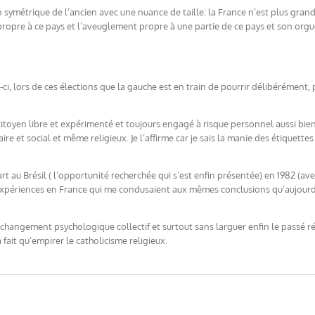
 symétrique de l’ancien avec une nuance de taille: la France n’est plus gran
ropre à ce pays et l’aveuglement propre à une partie de ce pays et son orgu
is-ci, lors de ces élections que la gauche est en train de pourrir délibérément
citoyen libre et expérimenté et toujours engagé à risque personnel aussi bi
et social et même religieux. Je l’affirme car je sais la manie des étiquettes 
rt au Brésil ( l’opportunité recherchée qui s’est enfin présentée) en 1982 (av
d’expériences en France qui me condusaient aux mêmes conclusions qu’aujour
changement psychologique collectif et surtout sans larguer enfin le passé rév
fait qu’empirer le catholicisme religieux.