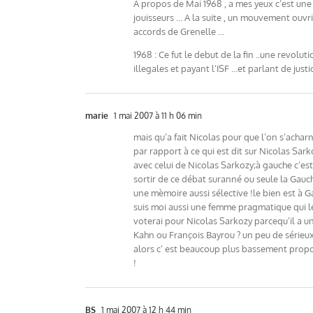
A propos de Mai 1968 , a mes yeux c’est une
jouisseurs … A la suite , un mouvement ouvr
accords de Grenelle …
1968 : Ce fut le debut de la fin ..une revolu
illegales et payant l’ISF …et parlant de jus
marie
1 mai 2007 à 11 h 06 min
mais qu’a fait Nicolas pour que l’on s’achar
par rapport à ce qui est dit sur Nicolas Sa
avec celui de Nicolas Sarkozy;à gauche c’est 
sortir de ce débat suranné ou seule la Gauch
une mèmoire aussi sélective !le bien est à 
suis moi aussi une femme pragmatique qui le s
voterai pour Nicolas Sarkozy parcequ’il a
Kahn ou François Bayrou ? un peu de sérieux 
alors c’ est beaucoup plus bassement proposer
!
BS
1 mai 2007 à 12 h 44 min