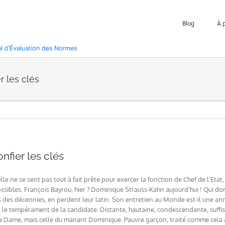
Blog
À 
r les clés
nfier les clés
lle ne se sent pas tout à fait prête pour exercer la fonction de Chef de l’Eta
ssibles. François Bayrou, hier ? Dominique Strauss-Kahn aujourd’hui ! Qui do
s des décennies, en perdent leur latin. Son entretien au Monde est-il une anno
s le tempérament de la candidate. Distante, hautaine, condescendante, suffis
 la Dame, mais celle du manant Dominique. Pauvre garçon, traité comme cela ava