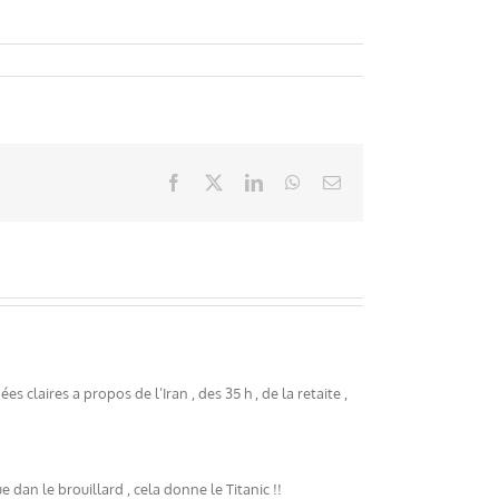
Facebook
X
LinkedIn
WhatsApp
Email
s claires a propos de l’Iran , des 35 h , de la retaite ,
e dan le brouillard , cela donne le Titanic !!