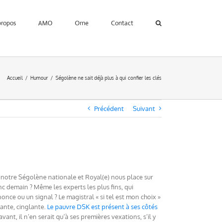
propos
AMO
Orne
Contact
Accueil
Humour
Ségolène ne sait déjà plus à qui confier les clés
Précédent
Suivant
t, notre Ségolène nationale et Royal(e) nous place sur
nc demain ? Même les experts les plus fins, qui
nce ou un signal ? Le magistral « si tel est mon choix »
ante, cinglante.
Le pauvre DSK est présent à ses côtés
nt, il n’en serait qu’à ses premières vexations, s’il y