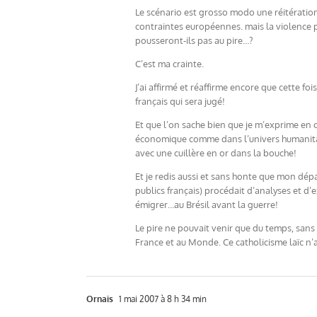
Le scénario est grosso modo une réitération
contraintes européennes. mais la violence p
pousseront-ils pas au pire…?
C’est ma crainte.
J’ai affirmé et réaffirme encore que cette fo
français qui sera jugé!
Et que l’on sache bien que je m’exprime en 
économique comme dans l’univers humanitaire 
avec une cuillère en or dans la bouche!
Et je redis aussi et sans honte que mon dépa
publics français) procédait d’analyses et 
émigrer…au Brésil avant la guerre!
Le pire ne pouvait venir que du temps, sans 
France et au Monde. Ce catholicisme laïc n’a 
Ornais
1 mai 2007 à 8 h 34 min