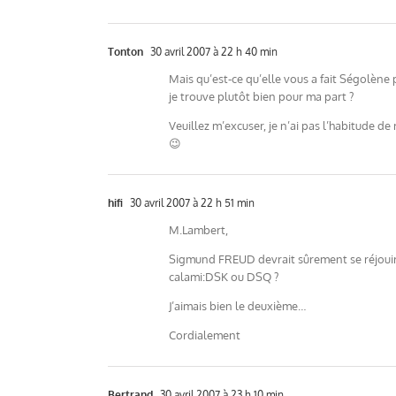
Tonton
30 avril 2007 à 22 h 40 min
Mais qu’est-ce qu’elle vous a fait Ségolène
je trouve plutôt bien pour ma part ?
Veuillez m’excuser, je n’ai pas l’habitude de
😉
hifi
30 avril 2007 à 22 h 51 min
M.Lambert,
Sigmund FREUD devrait sûrement se réjouir 
calami:DSK ou DSQ ?
J’aimais bien le deuxième…
Cordialement
Bertrand
30 avril 2007 à 23 h 10 min