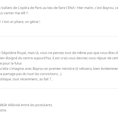
ux ballets de L’opéra de Paris au lieu de faire l’ENA ! Hier matin, c’est Bayrou
s vanter mai 68 !!
 c’est un phare, un génie !
égolène Royal, mais là, vous ne pensez tout de même pas que vous êtes dan
en éloigné du centre aujourd’hui, il est vrai) vous devriez vous réjouir de cet
e pour le futur.
, qu’elle s’imagine avec Bayrou en premier ministre (il refusera, bien évidem
ne partage pas du tout les convictions…).
olitique, tout récemment, au fait ?…
débât télévisé entre les postulants.
stre.