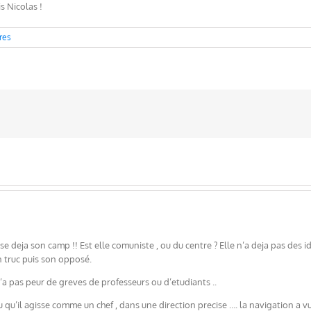
is Nicolas !
res
se deja son camp !! Est elle comuniste , ou du centre ? Elle n’a deja pas des idée
un truc puis son opposé.
n’a pas peur de greves de professeurs ou d’etudiants ..
ru qu’il agisse comme un chef , dans une direction precise …. la navigation a vu