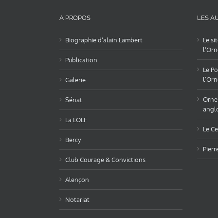
A PROPOS
LES AU
Biographie d’alain Lambert
Le si
l’Orn
Publication
Le Po
l’Orn
Galerie
OrneL
Sénat
angl
La LOLF
Le Ce
Bercy
Pierr
Club Courage & Convictions
Alençon
Notariat