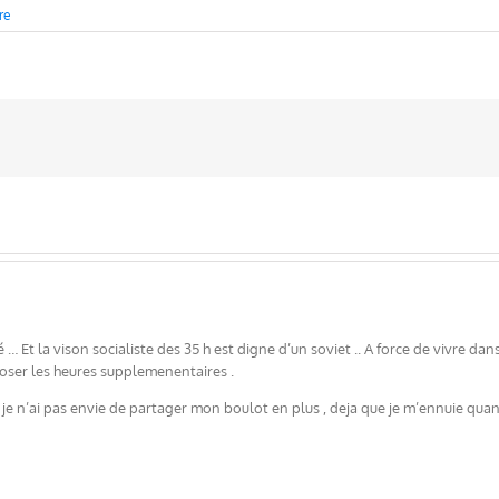
re
 … Et la vison socialiste des 35 h est digne d’un soviet .. A force de vivre dan
poser les heures supplemenentaires .
 je n’ai pas envie de partager mon boulot en plus , deja que je m’ennuie quand 