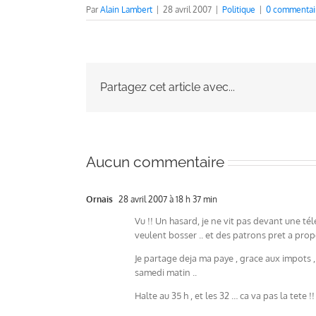
Par
Alain Lambert
|
28 avril 2007
|
Politique
|
0 commentai
Partagez cet article avec...
Aucun commentaire
Ornais
28 avril 2007 à 18 h 37 min
Vu !! Un hasard, je ne vit pas devant une télé
veulent bosser .. et des patrons pret a pro
Je partage deja ma paye , grace aux impots ,
samedi matin ..
Halte au 35 h , et les 32 … ca va pas la tete !!