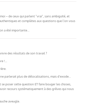
moi – de ceux qui parlent "vrai", sans ambiguïté, et
 authentiques et complètes aux questions que l’on vous
ion a été importante…
vivre des résultats de son travail ?
bre !…
ière.
on ne parlerait plus de délocalisations, mais d’exode…
 se poser cette question ET faire bouger les choses,
 avoir recours systématiquement à des grêves qui nous
gauche aveugle.