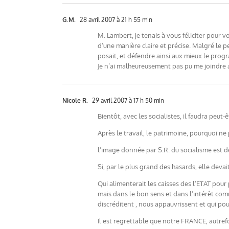
G.M.
28 avril 2007 à 21 h 55 min
M. Lambert, je tenais à vous féliciter pour 
d’une manière claire et précise. Malgré le
posait, et défendre ainsi aux mieux le pro
Je n’ai malheureusement pas pu me joindre 
Nicole R.
29 avril 2007 à 17 h 50 min
Bientôt, avec les socialistes, il faudra peut
Après le travail, le patrimoine, pourquoi ne
l’image donnée par S.R. du socialisme est dép
Si, par le plus grand des hasards, elle devai
Qui alimenterait les caisses des l’ETAT pou
mais dans le bon sens et dans l’intérêt com
discréditent , nous appauvrissent et qui pou
Il est regrettable que notre FRANCE, autre