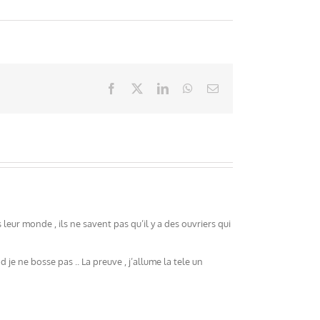
Facebook
X
LinkedIn
WhatsApp
Email
s leur monde , ils ne savent pas qu’il y a des ouvriers qui
je ne bosse pas .. La preuve , j’allume la tele un