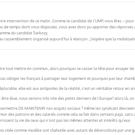
votre intervention de ce matin. Comme le candidat de l’UMP, vous êtes – pour 
 peu de temps dont vous disposiez, vous avez donc pu apporter des réponses
gramme du candidat Sarkozy.
au rassemblement organisé aujourd’hui à Alençon ; j’espère que la mobilisat
-être tout mettre en commun, alors pourquoi se casser la tête pour essayer de 
 pas obliger les français à partager leur logement et pourquoi pas leur cham
lorable, elle est aux antipodes de la réalité, c’est un véritable retour en arr
t être élue, nous serions très vite des petits derniers de l’Europe? alors là, 
r permettre DE MAINTENIR nos acquits sociaux ? même les syndicats devraient
mun des patrons et des salariés comme cela se fait dans certains pays, sans
rrissent la vie de ceux qui n’ont pas les mêmes attentes et intérêts qu’eux.
fois citée comme modèle soit chahutée avec autant de désinvolture par une 