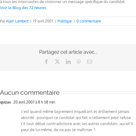
à tous les internautes de visionner un message spécifique du candidat.
Voir le Blog des 72 heures.
Par
Alain Lambert
|
19 avril 2007
|
Politique
|
0 commentaire
Partagez cet article avec...
Facebook
X
LinkedIn
WhatsApp
Email
Aucun commentaire
quizas
20 avril 2007 à 8 h 58 min
c’est quand même bigrement inquiétant et drôlement jamais
abordé : pourquoi ce candidat qui fait si tellement peur refuse
t’il tout débat contradictoire avec les autres candidats :aurait’il
peur de lui-même, de ne pas se maîtriser ?