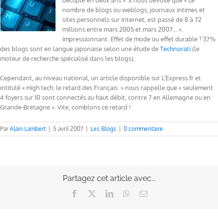
décuplé en deux ans ». Il nous dévoile que « Le
nombre de blogs ou weblogs, journaux intimes et
sites personnels sur Internet, est passé de 8 à 72
millions entre mars 2005 et mars 2007… ».
Impressionnant. Effet de mode ou effet durable ? 37%
des blogs sont en langue japonaise selon une étude de
Technorati
(le
moteur de recherche spécialisé dans les blogs).
Cependant, au niveau national, un article disponible sur L’Express.fr et
intitulé « High tech: le retard des Français » nous rappelle que « seulement
4 foyers sur 10 sont connectés au haut débit, contre 7 en Allemagne ou en
Grande-Bretagne ». Vite, comblons ce retard !
Par
Alain Lambert
|
5 avril 2007
|
Les Blogs
|
0 commentaire
Partagez cet article avec...
Facebook
X
LinkedIn
WhatsApp
Email