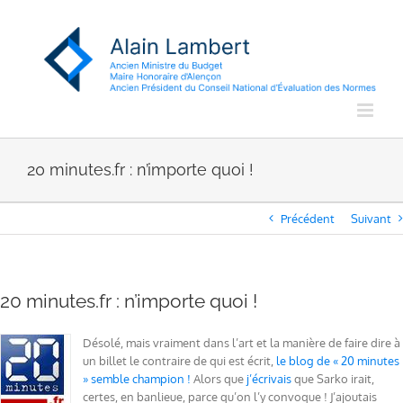
Passer
au
contenu
20 minutes.fr : n’importe quoi !
Précédent
Suivant
20 minutes.fr : n’importe quoi !
Désolé, mais vraiment dans l’art et la manière de faire dire à
un billet le contraire de qui est écrit,
le blog de « 20 minutes
» semble champion !
Alors que
j’écrivais
que Sarko irait,
certes, en banlieue, parce qu’on l’y convoque ! J’ajoutais