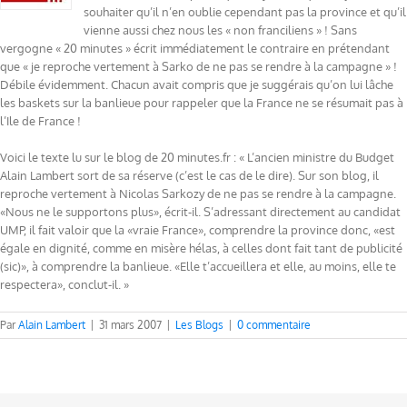
souhaiter qu’il n’en oublie cependant pas la province et qu’il
vienne aussi chez nous les « non franciliens » ! Sans
vergogne « 20 minutes » écrit immédiatement le contraire en prétendant
que « je reproche vertement à Sarko de ne pas se rendre à la campagne » !
Débile évidemment. Chacun avait compris que je suggérais qu’on lui lâche
les baskets sur la banlieue pour rappeler que la France ne se résumait pas à
l’Ile de France !
Voici le texte lu sur le blog de 20 minutes.fr : « L’ancien ministre du Budget
Alain Lambert sort de sa réserve (c’est le cas de le dire). Sur son blog, il
reproche vertement à Nicolas Sarkozy de ne pas se rendre à la campagne.
«Nous ne le supportons plus», écrit-il. S’adressant directement au candidat
UMP, il fait valoir que la «vraie France», comprendre la province donc, «est
égale en dignité, comme en misère hélas, à celles dont fait tant de publicité
(sic)», à comprendre la banlieue. «Elle t’accueillera et elle, au moins, elle te
respectera», conclut-il. »
Par
Alain Lambert
|
31 mars 2007
|
Les Blogs
|
0 commentaire