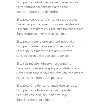
Si tu peux être fort sans cesser d’être tendre
Et, te sentant haï, sans haïr à ton tour,
Pourtant lutter et te défendre ;
Si tu peux supporter d’entendre tes paroles
Travesties par des gueux pour exciter des sots,
Et d’entendre mentir sur toi leurs bouches folles
Sans mentir toi-même d’un seul mot ;
Si tu peux rester digne en étant populaire,
Si tu peux rester peuple en conseillant les rois
Et si tu peux aimer tous tes amis en frère
sans qu’aucun d’eux soit tout pour toi ;
Si tu sais méditer, observer et connaître
Sans jamais devenir sceptique ou destructeur ;
Rêver, mais sans laisser ton rêve être ton maître,
Penser sans n’être qu’un penseur;
Si tu peux être dur sans jamais être en rage,
Si tu peux être brave et jamais imprudent,
Si tu sais être bon, si tu sais être sage
Sans être moral ni pédant ;