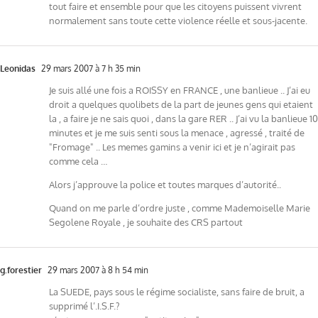
tout faire et ensemble pour que les citoyens puissent vivrent
normalement sans toute cette violence réelle et sous-jacente.
Leonidas
29 mars 2007 à 7 h 35 min
Je suis allé une fois a ROISSY en FRANCE , une banlieue .. J’ai eu
droit a quelques quolibets de la part de jeunes gens qui etaient
la , a faire je ne sais quoi , dans la gare RER .. J’ai vu la banlieue 10
minutes et je me suis senti sous la menace , agressé , traité de
"Fromage" .. Les memes gamins a venir ici et je n’agirait pas
comme cela …
Alors j’approuve la police et toutes marques d’autorité..
Quand on me parle d’ordre juste , comme Mademoiselle Marie
Segolene Royale , je souhaite des CRS partout
g.forestier
29 mars 2007 à 8 h 54 min
La SUEDE, pays sous le régime socialiste, sans faire de bruit, a
supprimé l’.I.S.F.?