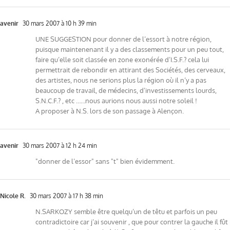
avenir
30 mars 2007 à 10 h 39 min
UNE SUGGESTION pour donner de l’essort à notre région,
puisque maintenenant il y a des classements pour un peu tout,
faire qu’elle soit classée en zone exonérée d’I.S.F.? cela lui
permettrait de rebondir en attirant des Sociétés, des cerveaux,
des artistes, nous ne serions plus la région où il n’y a pas
beaucoup de travail, de médecins, d’investissements lourds,
S.N.C.F.? , etc ……nous aurions nous aussi notre soleil !
A proposer à N.S. lors de son passage à Alençon.
avenir
30 mars 2007 à 12 h 24 min
"donner de l’essor" sans "t" bien évidemment.
Nicole R.
30 mars 2007 à 17 h 38 min
N.SARKOZY semble être quelqu’un de têtu et parfois un peu
contradictoire car j’ai souvenir , que pour contrer la gauche il fût