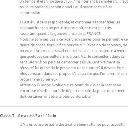
un temps, il était hostile à l’I.S.F.? maintenant il semblerait, il faut
toujours parler au conditionnel ! qu’il serait hostile à sa
suppression ….
sil est élu, il sera responsable, et continuer à laisser filler les
capitaux français un peu n’importe où, ce n’est pas très
rassurant quant à la gouvernance de la FRANCE.
Nous ne sommes pas à ce point richissimes pour se permettre ce
genre de chose, faire la fine bouche sur l’évasion de capitaux, de
recettes fiscales, du travail etc…relève de l’inconscience à moins
que quelques conseillers, mis à part A.L., le conseillent dans ce
sens ,alors là on peut se demander s’ils veulent vraiment sa
réussite? lui qui se dit le président de la rupture? il devrait être
plus constant dans ses propos s’il souhaite que l’on prenne son
programme au sérieux.
Attention l’Europe évolue sur ce point de vue et la France va
encore se réveiller après le départ du train, la place de dernier
doit certainement être la plus confortable.
Claude T.
31 mars 2007 à 8 h 15 min
iL Y a encore une autre destination bienvaillante pour accueillir