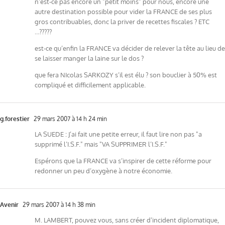
n’est-ce pas encore un "petit moins" pour nous, encore une
autre destination possible pour vider la FRANCE de ses plus
gros contribuables, donc la priver de recettes fiscales ? ETC
…?????
est-ce qu’enfin la FRANCE va décider de relever la tête au lieu de
se laisser manger la laine sur le dos ?
que fera NIcolas SARKOZY s’il est élu ? son bouclier à 50% est
compliqué et difficilement applicable.
g.forestier
29 mars 2007 à 14 h 24 min
LA SUEDE : J’ai fait une petite erreur, il faut lire non pas "a
supprimé l’I.S.F." mais "VA SUPPRIMER l’I.S.F."
Espérons que la FRANCE va s’inspirer de cette réforme pour
redonner un peu d’oxygène à notre économie.
Avenir
29 mars 2007 à 14 h 38 min
M. LAMBERT, pouvez vous, sans créer d’incident diplomatique,