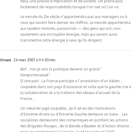
delà, une preuve d’implication et de lucidité. On prend plus
facilement de responsabilités lorsque l’on sait où l’on va.
Le monde du 21e siècle n’appartiendra pas aux managers ou à
ceux qui savent faire danser les chiffres. Le monde appartiendra
aux leaders motivés, passionnés — des gens qui ont, non
seulement une incroyable énergie, mais qui savent aussi
transmettre cette énergie à ceux qu’ils dirigent.
Ornais
24 mars 2007 à 11 h 03 min
Bof .. moi je vois la politique devenir un grand "
Nimportenawak"
D’une part , La France participe a l’arrestation d’un Italien ,
coupable dans son pays d’assasinat et voila que la gauche crie à
la collaboration et a la trahison des ideaux d’accueil de la
France ..
Un meutrier jugé coupable , qu’il ait eu des motivations
d’Extreme droite ou d’Extreme Gauche demeure un tueur .. Les
socialistes demeurent des romantiques en justifant les actions
des Brigades Rouges , de la Bande a Baader et d’Action directe ..
mais en condamant la Cagoule , la Main noire et l’OAS ..