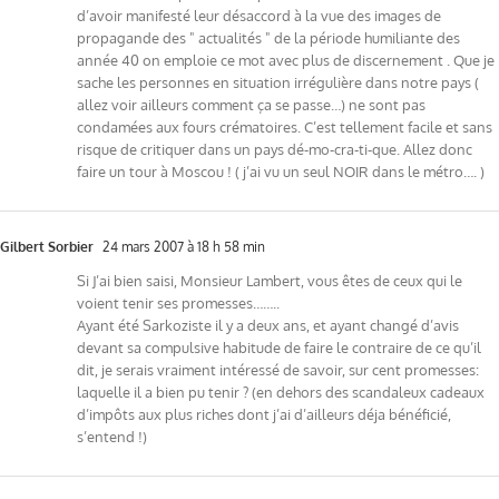
d’avoir manifesté leur désaccord à la vue des images de
propagande des " actualités " de la période humiliante des
année 40 on emploie ce mot avec plus de discernement . Que je
sache les personnes en situation irrégulière dans notre pays (
allez voir ailleurs comment ça se passe…) ne sont pas
condamées aux fours crématoires. C’est tellement facile et sans
risque de critiquer dans un pays dé-mo-cra-ti-que. Allez donc
faire un tour à Moscou ! ( j’ai vu un seul NOIR dans le métro…. )
Gilbert Sorbier
24 mars 2007 à 18 h 58 min
Si J’ai bien saisi, Monsieur Lambert, vous êtes de ceux qui le
voient tenir ses promesses……..
Ayant été Sarkoziste il y a deux ans, et ayant changé d’avis
devant sa compulsive habitude de faire le contraire de ce qu’il
dit, je serais vraiment intéressé de savoir, sur cent promesses:
laquelle il a bien pu tenir ? (en dehors des scandaleux cadeaux
d’impôts aux plus riches dont j’ai d’ailleurs déja bénéficié,
s’entend !)