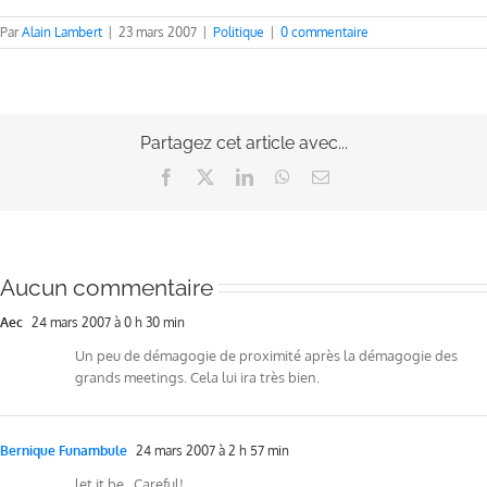
Par
Alain Lambert
|
23 mars 2007
|
Politique
|
0 commentaire
Partagez cet article avec...
Facebook
X
LinkedIn
WhatsApp
Email
Aucun commentaire
Aec
24 mars 2007 à 0 h 30 min
Un peu de démagogie de proximité après la démagogie des
grands meetings. Cela lui ira très bien.
Bernique Funambule
24 mars 2007 à 2 h 57 min
let it be…Careful!