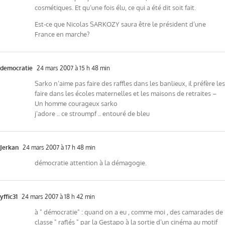
cosmétiques. Et qu’une fois élu, ce qui a été dit soit fait.
Est-ce que Nicolas SARKOZY saura être le président d’une
France en marche?
democratie
24 mars 2007 à 15 h 48 min
Sarko n’aime pas faire des raffles dans les banlieux, il préfère les
faire dans les écoles maternelles et les maisons de retraites –
Un homme courageux sarko
j’adore .. ce stroumpf .. entouré de bleu
Jerkan
24 mars 2007 à 17 h 48 min
démocratie attention à la démagogie.
yffic31
24 mars 2007 à 18 h 42 min
à " démocratie" : quand on a eu , comme moi , des camarades de
classe " raflés " par la Gestapo à la sortie d’un cinéma au motif