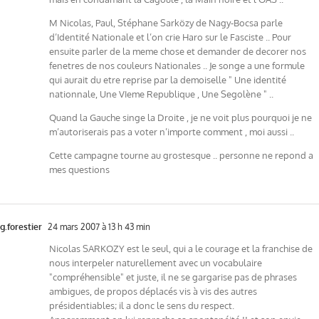
M Nicolas, Paul, Stéphane Sarközy de Nagy-Bocsa parle
d’Identité Nationale et l’on crie Haro sur le Fasciste .. Pour
ensuite parler de la meme chose et demander de decorer nos
fenetres de nos couleurs Nationales .. Je songe a une formule
qui aurait du etre reprise par la demoiselle " Une identité
nationnale, Une VIeme Republique , Une Segolène " ..
Quand la Gauche singe la Droite , je ne voit plus pourquoi je ne
m’autoriserais pas a voter n’importe comment , moi aussi ..
Cette campagne tourne au grostesque .. personne ne repond a
mes questions
g.forestier
24 mars 2007 à 13 h 43 min
Nicolas SARKOZY est le seul, qui a le courage et la franchise de
nous interpeler naturellement avec un vocabulaire
"compréhensible" et juste, il ne se gargarise pas de phrases
ambigues, de propos déplacés vis à vis des autres
présidentiables; il a donc le sens du respect.