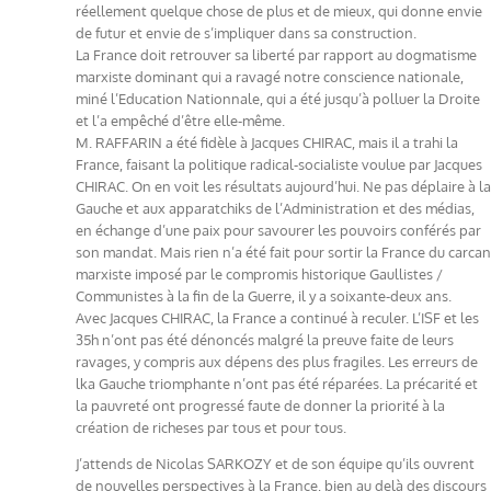
réellement quelque chose de plus et de mieux, qui donne envie
de futur et envie de s’impliquer dans sa construction.
La France doit retrouver sa liberté par rapport au dogmatisme
marxiste dominant qui a ravagé notre conscience nationale,
miné l’Education Nationnale, qui a été jusqu’à polluer la Droite
et l’a empêché d’être elle-même.
M. RAFFARIN a été fidèle à Jacques CHIRAC, mais il a trahi la
France, faisant la politique radical-socialiste voulue par Jacques
CHIRAC. On en voit les résultats aujourd’hui. Ne pas déplaire à la
Gauche et aux apparatchiks de l’Administration et des médias,
en échange d’une paix pour savourer les pouvoirs conférés par
son mandat. Mais rien n’a été fait pour sortir la France du carcan
marxiste imposé par le compromis historique Gaullistes /
Communistes à la fin de la Guerre, il y a soixante-deux ans.
Avec Jacques CHIRAC, la France a continué à reculer. L’ISF et les
35h n’ont pas été dénoncés malgré la preuve faite de leurs
ravages, y compris aux dépens des plus fragiles. Les erreurs de
lka Gauche triomphante n’ont pas été réparées. La précarité et
la pauvreté ont progressé faute de donner la priorité à la
création de richeses par tous et pour tous.
J’attends de Nicolas SARKOZY et de son équipe qu’ils ouvrent
de nouvelles perspectives à la France, bien au delà des discours