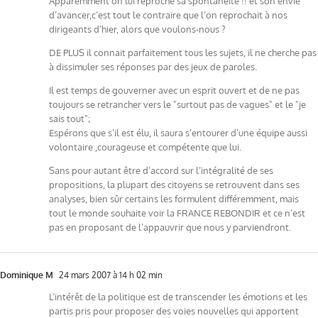
Apparemment on lui reproche sa spontanéité !! et son envie
d’avancer,c’est tout le contraire que l’on reprochait à nos
dirigeants d’hier, alors que voulons-nous ?
DE PLUS il connait parfaitement tous les sujets, il ne cherche pas
à dissimuler ses réponses par des jeux de paroles.
Il est temps de gouverner avec un esprit ouvert et de ne pas
toujours se retrancher vers le "surtout pas de vagues" et le "je
sais tout";
Espérons que s’il est élu, il saura s’entourer d’une équipe aussi
volontaire ,courageuse et compétente que lui.
Sans pour autant être d’accord sur l’intégralité de ses
propositions, la plupart des citoyens se retrouvent dans ses
analyses, bien sûr certains les formulent différemment, mais
tout le monde souhaite voir la FRANCE REBONDIR et ce n’est
pas en proposant de l’appauvrir que nous y parviendront.
Dominique M
24 mars 2007 à 14 h 02 min
L’intérêt de la politique est de transcender les émotions et les
partis pris pour proposer des voies nouvelles qui apportent